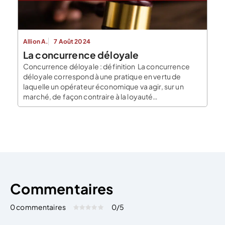
Allion A.
7 Août 2024
La concurrence déloyale
Concurrence déloyale : définition La concurrence
déloyale correspond à une pratique en vertu de
laquelle un opérateur économique va agir, sur un
marché, de façon contraire à la loyauté
commerciale. En d’autres termes, l’opérateur
économique va faire un usage excessif de sa liberté
d’entreprendre. Pour ce faire, il va utiliser des
procédés contraires au principe […]
Commentaires
0 commentaires
0
/5
Évaluez cet article:
Donner une note