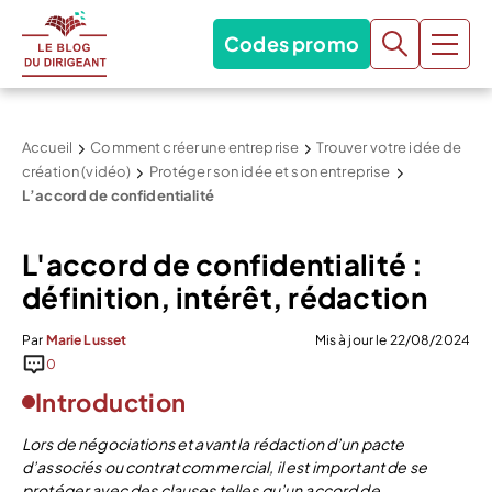
Codes promo
Accueil
Comment créer une entreprise
Trouver votre idée de
création (vidéo)
Protéger son idée et son entreprise
L’accord de confidentialité
L'accord de confidentialité :
définition, intérêt, rédaction
Par
Marie Lusset
Mis à jour le 22/08/2024
0
Introduction
Lors de négociations et avant la rédaction d’un pacte
d’associés ou contrat commercial, il est important de se
protéger avec des clauses telles qu’un accord de