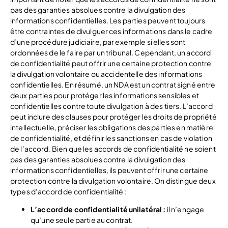
pas des garanties absolues contre la divulgation des
informations confidentielles. Les parties peuvent toujours
être contraintes de divulguer ces informations dans le cadre
d’une procédure judiciaire, par exemple si elles sont
ordonnées de le faire par un tribunal. Cependant, un accord
de confidentialité peut offrir une certaine protection contre
la divulgation volontaire ou accidentelle des informations
confidentielles. En résumé, un NDA est un contrat signé entre
deux parties pour protéger les informations sensibles et
confidentielles contre toute divulgation à des tiers. L’accord
peut inclure des clauses pour protéger les droits de propriété
intellectuelle, préciser les obligations des parties en matière
de confidentialité, et définir les sanctions en cas de violation
de l’accord. Bien que les accords de confidentialité ne soient
pas des garanties absolues contre la divulgation des
informations confidentielles, ils peuvent offrir une certaine
protection contre la divulgation volontaire. On distingue deux
types d’accord de confidentialité :
L’accord de confidentialité unilatéral :
il n’engage
qu’une seule partie au contrat.