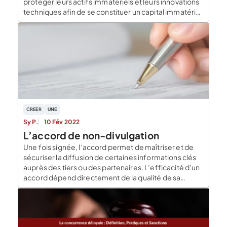
protéger leurs actifs immatériels et leurs innovations
techniques afin de se constituer un capital immatériel
représentant une source potentielle de revenus pour
l’entreprise. Amélie Capon, avocat spécialiste en
droit de la propriété intellectuelle et le blog du
dirigeant font […]
CREER
UNE
Sy P.
10 Fév 2022
L’accord de non-divulgation
Une fois signée, l’accord permet de maîtriser et de
sécuriser la diffusion de certaines informations clés
auprès des tiers ou des partenaires. L’efficacité d’un
accord dépend directement de la qualité de sa
rédaction, de la nature des engagements et des
contreparties qu’il prévoit. Dans cet article, nous
définissons ce qu’est un accord de non divulgation […]