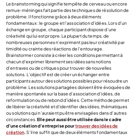
Le brainstorming qui signifie tempête de cerveau ou encore
remue-méninges fait partie des techniques de résolution de
problème. Il fonctionne grâce à deux éléments
fondamentaux : le groupe et l’association d’idées. Lors d’un
échange en groupe, chaque participant dispose d’une
créativité qui lui est propre. La plupart du temps, de
nombreuses personnes n’expriment pas leur créativité par
timidité ou crainte des réactions de l’entourage.
Brainstormer consiste à créer les conditions permettant à
chacun d’exprimer librement ses idées sans notions
d’entraves ou de critiques pour trouver de nouvelles
solutions. L’objectif est de créer un échanger entre
participants autour des solutions possibles pour résoudre un
problème. Les solutions partagées doivent être évoquées de
manière spontanée sur la base d’association d’idées, de
reformulation ou de rebond d’idées. Cette méthode permet
de libérer la créativité et d’identifier des idées, thématiques
ou solutions qui n’auraient pu être envisagées dans d’autres
circonstances.
Elle peut aussi être utilisée dans le cadre
d’une création d’entreprise pour
trouver des idées de
création
.
S’il ne suffit que de deux éléments fondamentaux