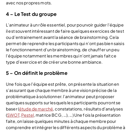
avec nos propres mots.
4 – Le Test du groupe
L’animateur à un rôle essentiel, pour pourvoir guider l’équipe
il est souvent intéressant de faire quelques exercices de test
ou d’entrainement avant la séance de brainstorming. Cela
permet de reprendre les participants qui n’ont pas bien saisis
le fonctionnement d’un brainstorming, de chauffer un peu
l’équipe notamment les membres qui n’ont jamais fait ce
type d’exercice et de créer une bonne ambiance.
5 – On définit le problème
Une fois que l’équipe est prête, on présente la situation en
s’assurant que chaque membre à une vision précise de la
problématique à solutionner. l’animateur peut proposer
quelques supports sur lesquels les participants pourront se
baser (
étude de marché
, constatations, résultats d’analyses
(
SWOT
,
Pestel
, matrice BCG, …), …) Une fois la présentation
faite, on laisse quelques minutes à chaque membre pour
comprendre et intégrer les différents aspects du problème à