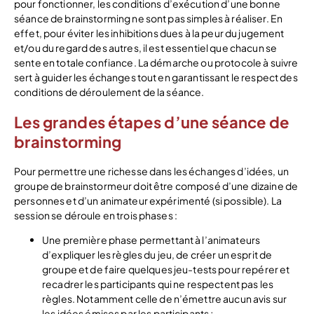
pour fonctionner, les conditions d’exécution d’une bonne
séance de brainstorming ne sont pas simples à réaliser. En
effet, pour éviter les inhibitions dues à la peur du jugement
et/ou du regard des autres, il est essentiel que chacun se
sente en totale confiance. La démarche ou protocole à suivre
sert à guider les échanges tout en garantissant le respect des
conditions de déroulement de la séance.
Les grandes étapes d’une séance de
brainstorming
Pour permettre une richesse dans les échanges d’idées, un
groupe de brainstormeur doit être composé d’une dizaine de
personnes et d’un animateur expérimenté (si possible). La
session se déroule en trois phases :
Une première phase permettant à l’animateurs
d’expliquer les règles du jeu, de créer un esprit de
groupe et de faire quelques jeu-tests pour repérer et
recadrer les participants qui ne respectent pas les
règles. Notamment celle de n’émettre aucun avis sur
les idées émises par les participants ;