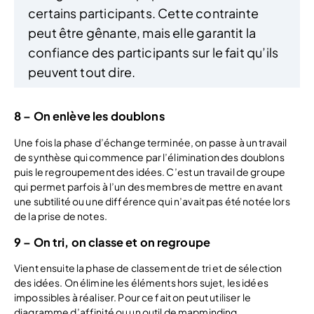
certains participants. Cette contrainte
peut être gênante, mais elle garantit la
confiance des participants sur le fait qu’ils
peuvent tout dire.
8 – On enlève les doublons
Une fois la phase d’échange terminée, on passe à un travail
de synthèse qui commence par l’élimination des doublons
puis le regroupement des idées. C’est un travail de groupe
qui permet parfois à l’un des membres de mettre en avant
une subtilité ou une différence qui n’avait pas été notée lors
de la prise de notes.
9 – On tri, on classe et on regroupe
Vient ensuite la phase de classement de tri et de sélection
des idées. On élimine les éléments hors sujet, les idées
impossibles à réaliser. Pour ce fait on peut utiliser le
diagramme d’affinité ou un outil de mapminding.