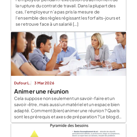
la rupture du contrat de travail. Dans la plupart des
cas, l’employeur n’a pas pris la mesure de
l’ensemble des règles régissant les forfaits-jours et
se retrouve face à un salarié […]
Dufour L.
3 Mar 2026
Animer une réunion
Cela suppose non seulement un savoir-faire et un
savoir-être, mais aussi un matériel et un espace bien
adapté. Comment (bien) animer une réunion ? Quels
sont les prérequis et axes de préparation ? Le blog du
dirigeant vous donne ses astuces. Fixer le cadre de
votre réunion (en détail) L’animateur qui souhaite
organiser une réunion […]