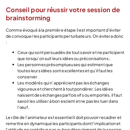
Conseil pour réussir votre session de
brainstorming
Comme évoqué à la première étape il est important d’éviter
de convoquer les participants perturbateurs. On évitera donc
:
Ceux qui sont persuadés de tout savoir et ne participent
que lorsqu’on suit leurs idées ou préconisations ;
Les personnes présomptueuses qui estiment que
toutes leurs idées sont excellentes et qu’il faut les
conserver.
Les modérés qui n’apprécient pas les échanges
vigoureux et cherchent à tout pondérer. Les idées
naissent des échanges parfois vifs ou emportés, il faut
savoir les utiliser à bon escient et ne pas les tuer dans
l’œuf.
Le rôle de l’animateur est essentiel il doit pouvoir recadrer et
remettre en dynamique les participants dont l’implication et
l’attitude ne contribue pas au bon déroulement de la session.