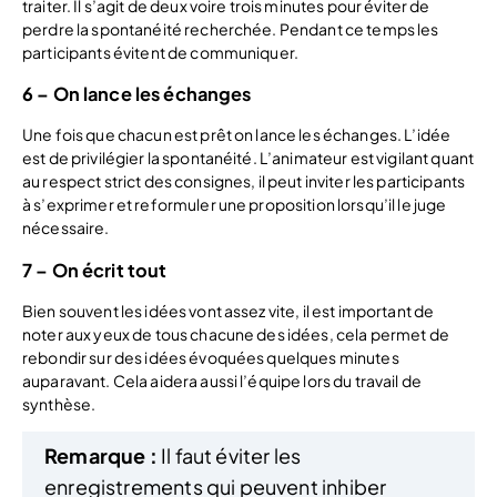
traiter. Il s’agit de deux voire trois minutes pour éviter de
perdre la spontanéité recherchée. Pendant ce temps les
participants évitent de communiquer.
6 – On lance les échanges
Une fois que chacun est prêt on lance les échanges. L’idée
est de privilégier la spontanéité. L’animateur est vigilant quant
au respect strict des consignes, il peut inviter les participants
à s’exprimer et reformuler une proposition lorsqu’il le juge
nécessaire.
7 – On écrit tout
Bien souvent les idées vont assez vite, il est important de
noter aux yeux de tous chacune des idées, cela permet de
rebondir sur des idées évoquées quelques minutes
auparavant. Cela aidera aussi l’équipe lors du travail de
synthèse.
Remarque :
Il faut éviter les
enregistrements qui peuvent inhiber