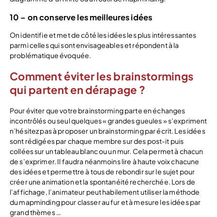
10 – on conserve les meilleures idées
On identifie et met de côté les idées les plus intéressantes
parmi celles qui sont envisageables et répondent à la
problématique évoquée.
Comment éviter les brainstormings
qui partent en dérapage ?
Pour éviter que votre brainstorming parte en échanges
incontrôlés ou seul quelques « grandes gueules » s’expriment
n’hésitez pas à proposer un brainstorming par écrit. Les idées
sont rédigées par chaque membre sur des post-it puis
collées sur un tableau blanc ou un mur. Cela permet à chacun
de s’exprimer. Il faudra néanmoins lire à haute voix chacune
des idées et permettre à tous de rebondir sur le sujet pour
créer une animation et la spontanéité recherchée. Lors de
l’affichage, l’animateur peut habilement utiliser la méthode
du mapminding pour classer au fur et à mesure les idées par
grand thèmes …