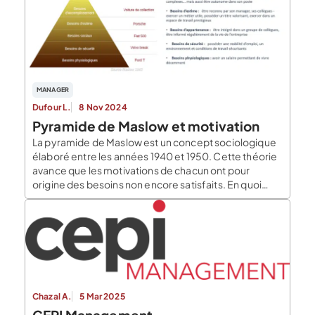
MANAGER
Dufour L.
8 Nov 2024
Pyramide de Maslow et motivation
La pyramide de Maslow est un concept sociologique
élaboré entre les années 1940 et 1950. Cette théorie
avance que les motivations de chacun ont pour
origine des besoins non encore satisfaits. En quoi
consiste-t-elle exactement ? Peut-on l’appliquer
dans le cadre de sa politique de management au sein
de l’entreprise ? Éléments de réponse. Comment […]
Chazal A.
5 Mar 2025