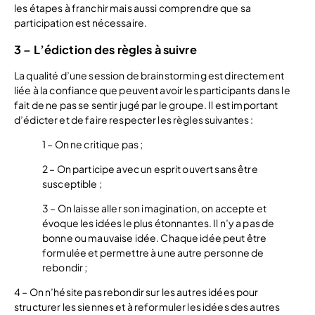
les étapes à franchir mais aussi comprendre que sa
participation est nécessaire.
3 – L’édiction des règles à suivre
La qualité d’une session de brainstorming est directement
liée à la confiance que peuvent avoir les participants dans le
fait de ne pas se sentir jugé par le groupe. Il est important
d’édicter et de faire respecter les règles suivantes :
1 – On ne critique pas ;
2 – On participe avec un esprit ouvert sans être
susceptible ;
3 – On laisse aller son imagination, on accepte et
évoque les idées le plus étonnantes. Il n’y a pas de
bonne ou mauvaise idée. Chaque idée peut être
formulée et permettre à une autre personne de
rebondir ;
4 – On n’hésite pas rebondir sur les autres idées pour
structurer les siennes et à reformuler les idées des autres