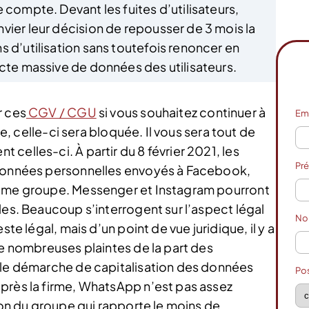
 compte. Devant les fuites d’utilisateurs,
vier leur décision de repousser de 3 mois la
s d’utilisation sans toutefois renoncer en
ecte massive de données des utilisateurs.
r ces
CGV / CGU
si vous souhaitez continuer à
Em
re, celle-ci sera bloquée. Il vous sera tout de
celles-ci. À partir du 8 février 2021, les
Pr
 données personnelles envoyés à Facebook,
même groupe. Messenger et Instagram pourront
les. Beaucoup s’interrogent sur l’aspect légal
N
ste légal, mais d’un point de vue juridique, il y a
de nombreuses plaintes de la part des
elle démarche de capitalisation des données
Po
près la firme, WhatsApp n’est pas assez
tion du groupe qui rapporte le moins de