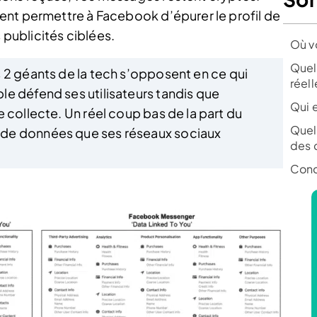
ent permettre à Facebook d’épurer le profil de
 publicités ciblées.
Où v
Quel
s 2 géants de la tech s’opposent en ce qui
réel
e défend ses utilisateurs tandis que
Qui 
 collecte. Un réel coup bas de la part du
Quell
 de données que ses réseaux sociaux
des c
Conc