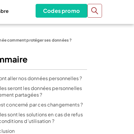
Codes promo
bre
anée comment protéger ses données ?
mmaire
ont aller nos données personnelles ?
les seront les données personnelles
lement partagées ?
est concerné par ces changements ?
es sont les solutions en cas de refus
onditions d’utilisation ?
lusion