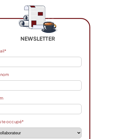
NEWSLETTER
ail*
énom
om
ste occupé*