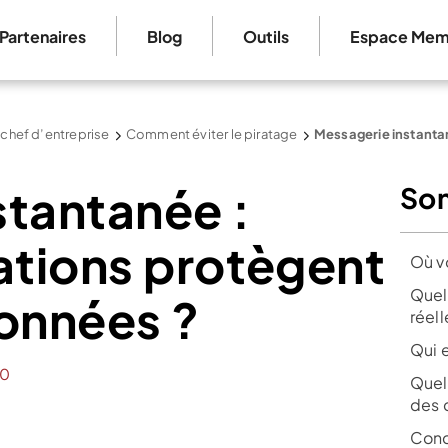
Partenaires
Blog
Outils
Espace Mem
 chef d’entreprise
Comment éviter le piratage
Messagerie instant
stantanée :
So
ations protègent
Où v
Quel
données ?
réel
Qui 
0
Quell
des c
Conc