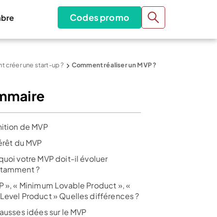
Codes promo
bre
créer une start-up ?
Comment réaliser un MVP ?
mmaire
nition de MVP
térêt du MVP
quoi votre MVP doit-il évoluer
tamment ?
P », « Minimum Lovable Product », «
Level Product » Quelles différences ?
fausses idées sur le MVP