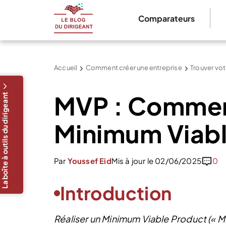
Comparateurs
Accueil
Comment créer une entreprise
Trouver vot
MVP : Comment
La boîte à outils du dirigeant
Minimum Viabl
Par
Youssef Eid
Mis à jour le 02/06/2025
0
Introduction
Réaliser un Minimum Viable Product (« MV