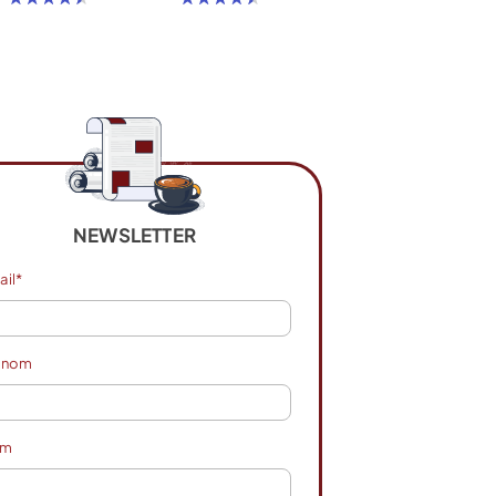
NEWSLETTER
ail*
énom
om