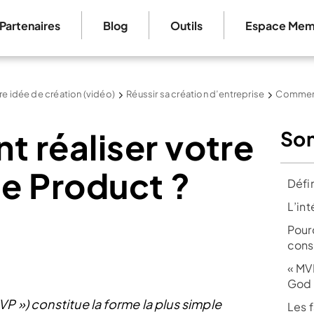
Partenaires
Blog
Outils
Espace Mem
re idée de création (vidéo)
Réussir sa création d’entreprise
Comment 
 réaliser votre
So
e Product ?
Défi
L’in
Pour
cons
« MV
God 
P ») constitue la forme la plus simple
Les 