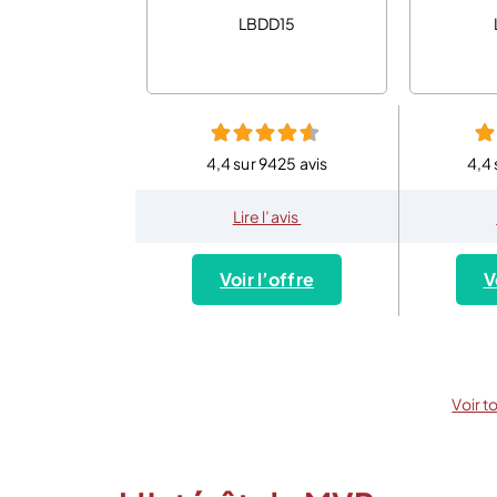
LBDD15
4,4 sur 9425 avis
4,4 
Lire l’avis
Voir l’offre
V
Voir t