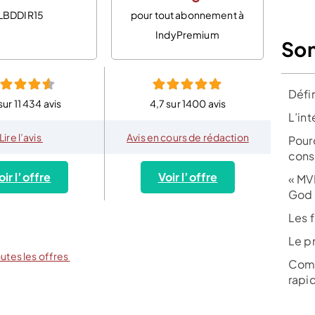
LBDDIR15
pour tout abonnement à
IndyPremium
So
Défi
sur 11 434 avis
4,7 sur 1400 avis
L’in
Lire l’avis
Avis en cours de rédaction
Pour
cons
oir l’offre
Voir l’offre
« MV
God 
Les 
Le p
outes les offres
Comm
rapi