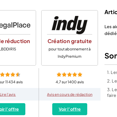
Artic
Les ai
dédié
e réduction
Création gratuite
LBDDIR15
pour tout abonnement à
So
IndyPremium
1. L
2. L
sur 11 434 avis
4,7 sur 1400 avis
3. L
Lire l’avis
Avis en cours de rédaction
faire
oir l’offre
Voir l’offre