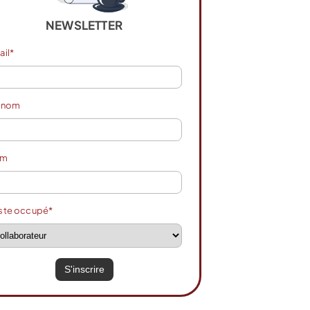
NEWSLETTER
ail*
énom
om
ste occupé*