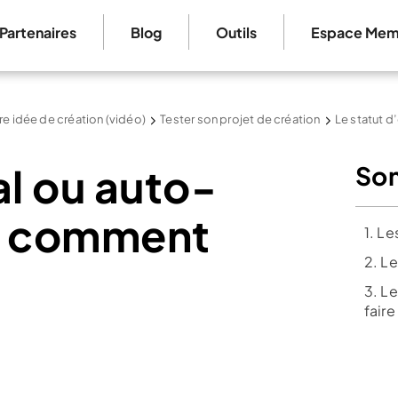
Partenaires
Blog
Outils
Espace Mem
re idée de création (vidéo)
Tester son projet de création
Le statut d
al ou auto-
So
 : comment
1. L
2. L
3. L
faire