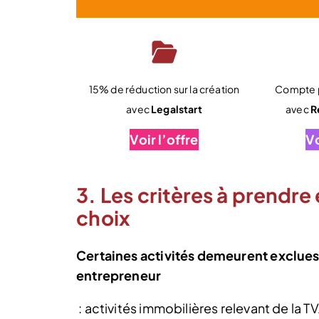
15% de réduction sur la création
Compte p
avec
Legalstart
avec
R
Voir l’offre
Vo
3. Les critères à prendre
choix
Certaines activités demeurent exclues
entrepreneur
: activités immobilières relevant de la 