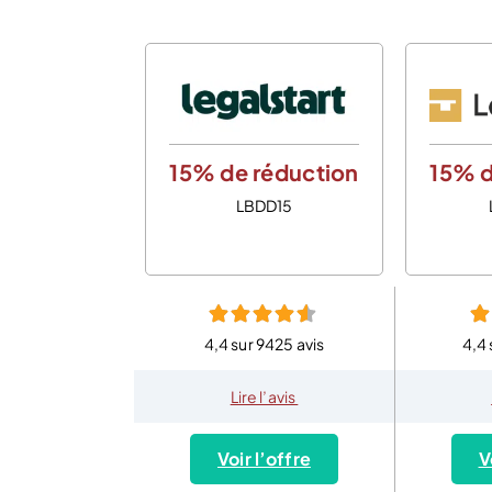
15% de réduction
15% d
LBDD15
4,4 sur 9425 avis
4,4 
Lire l’avis
Voir l’offre
V