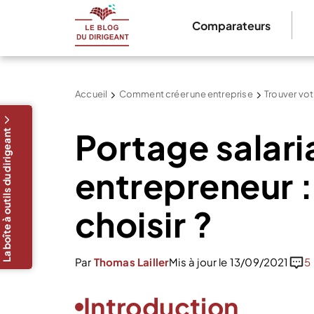
Comparateurs
Accueil
Comment créer une entreprise
Trouver vot
Portage salari
La boîte à outils du dirigeant
entrepreneur
choisir ?
Par
Thomas Lailler
Mis à jour le 13/09/2021
5
Introduction