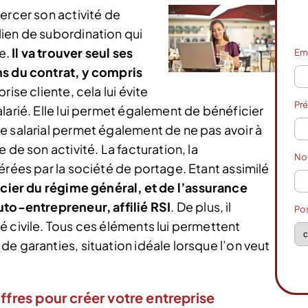
ercer son activité de
ien de subordination qui
ue.
Il va trouver seul ses
Em
ns du contrat, y compris
rise cliente, cela lui évite
Pr
larié. Elle lui permet également de bénéficier
e salarial permet également de ne pas avoir à
 de son activité. La facturation, la
N
érées par la société de portage. Etant assimilé
cier du régime général, et de l’assurance
uto-entrepreneur, affilié RSI
. De plus, il
Po
é civile. Tous ces éléments lui permettent
e garanties, situation idéale lorsque l’on veut
ffres pour créer votre entreprise