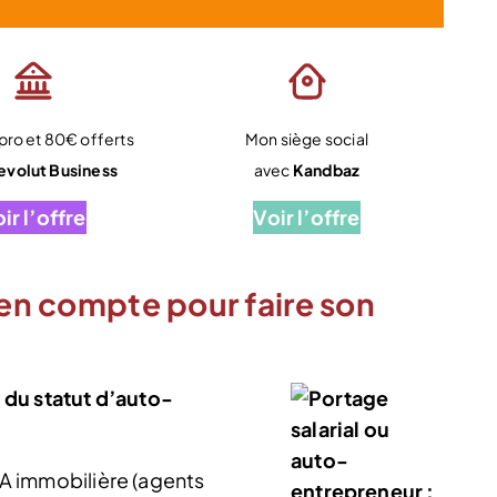
ro et 80€ offerts
Mon siège social
evolut Business
avec
Kandbaz
ir l’offre
Voir l’offre
 en compte pour faire son
 du statut d’auto-
TVA immobilière (agents