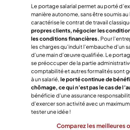
Le portage salarial permet au porté d’ex
manière autonome, sans être soumis au l
caractérise le contrat de travail classiq
propres clients, négocier les conditio
les conditions financières.
Pour l’entrep
les charges qu’induit l’embauche d’un sa
d’une main d’œuvre qualifiée. Le portag
se préoccuper de la partie administrative
comptabilité et autres formalités sont g
à un salarié,
le porté continue de bénéfi
chômage, ce qui n’est pas le cas de l’a
bénéficie d’une assurance responsabilit
d’exercer son activité avec un maximum d
tester une idée !
Comparez les meilleures o