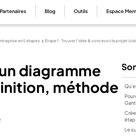
Partenaires
Blog
Outils
Espace Mem
ntreprise en 5 étapes
Etape 1 : Trouver l’idée & concevoir le projet (vi
'un diagramme
So
finition, méthode
Qu’e
Pour
Gant
Crée
étap
2
Le s