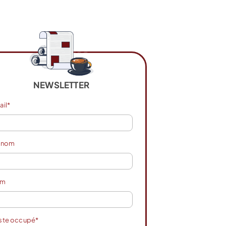
NEWSLETTER
ail*
énom
om
ste occupé*