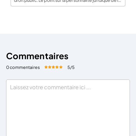
droit public. Le point sur la personnalité juridique de l’
entreprise unipersonnelle à responsabilité limitée
EURL. L’EURL, une entreprise unipersonnelle à
responsabilité limitée et une personne morale
Fondée par une personne physique, c’est-à-dire […]
Commentaires
0 commentaires
5
/5
Évaluez cet article:
Donner une note