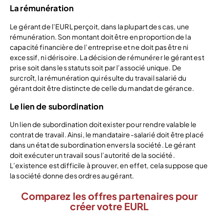
La rémunération
Le gérant de l’EURL perçoit, dans la plupart des cas, une
rémunération. Son montant doit être en proportion de la
capacité financière de l’entreprise et ne doit pas être ni
excessif, ni dérisoire. La décision de rémunérer le gérant est
prise soit dans les statuts soit par l’associé unique. De
surcroît, la rémunération qui résulte du travail salarié du
gérant doit être distincte de celle du mandat de gérance.
Le lien de subordination
Un lien de subordination doit exister pour rendre valable le
contrat de travail. Ainsi, le mandataire-salarié doit être placé
dans un état de subordination envers la société. Le gérant
doit exécuter un travail sous l’autorité de la société.
L’existence est difficile à prouver, en effet, cela suppose que
la société donne des ordres au gérant.
Comparez les offres partenaires pour
créer votre EURL