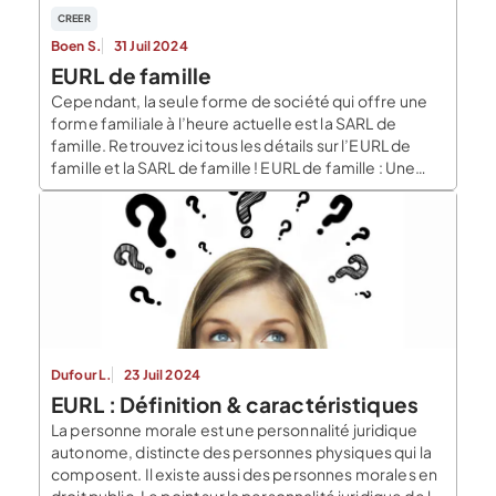
CREER
Boen S.
31 Juil 2024
EURL de famille
Cependant, la seule forme de société qui offre une
forme familiale à l’heure actuelle est la SARL de
famille. Retrouvez ici tous les détails sur l’EURL de
famille et la SARL de famille ! EURL de famille : Une
société qui n’existe pas L’EURL offre des avantages
conséquents à son associé unique. Cependant, il
reste impossible […]
Dufour L.
23 Juil 2024
EURL : Définition & caractéristiques
La personne morale est une personnalité juridique
autonome, distincte des personnes physiques qui la
composent. Il existe aussi des personnes morales en