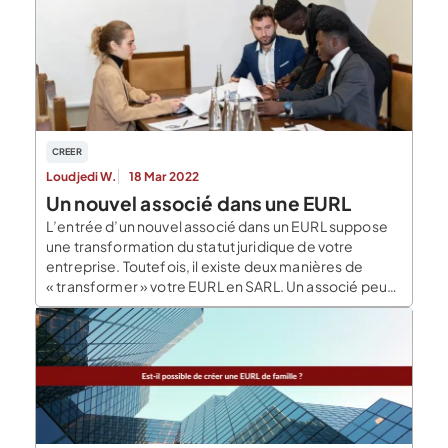
CREER
Loudjedi W.
18 Mar 2022
Un nouvel associé dans une EURL
L’entrée d’un nouvel associé dans un EURL suppose
une transformation du statut juridique de votre
entreprise. Toutefois, il existe deux manières de
« transformer » votre EURL en SARL. Un associé peut
entrer par voie de cession de parts sociales ou par
création de nouvelles parts sociales. On vous
explique. Que signifie l’entrée d’un nouvel associé
dans […]