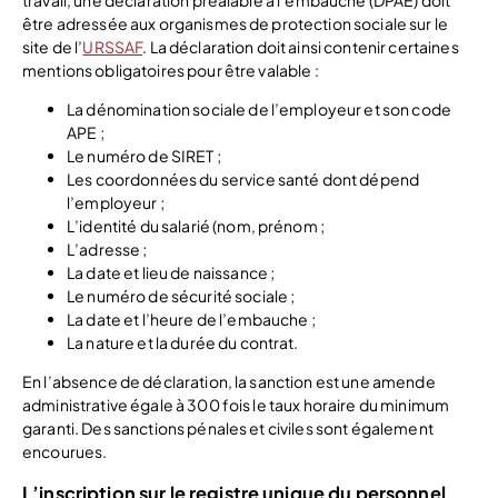
être adressée aux organismes de protection sociale sur le
site de l’
URSSAF
. La déclaration doit ainsi contenir certaines
mentions obligatoires pour être valable :
La dénomination sociale de l’employeur et son code
APE ;
Le numéro de SIRET ;
Les coordonnées du service santé dont dépend
l’employeur ;
L’identité du salarié (nom, prénom ;
L’adresse ;
La date et lieu de naissance ;
Le numéro de sécurité sociale ;
La date et l’heure de l’embauche ;
La nature et la durée du contrat.
En l’absence de déclaration, la sanction est une amende
administrative égale à 300 fois le taux horaire du minimum
garanti. Des sanctions pénales et civiles sont également
encourues.
L’inscription sur le registre unique du personnel