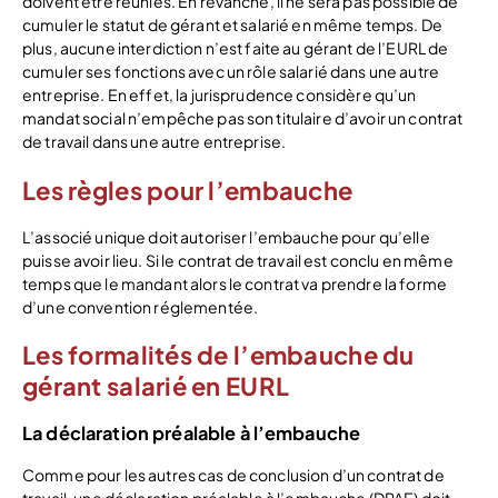
doivent être réunies. En revanche, il ne sera pas possible de
cumuler le statut de gérant et salarié en même temps. De
plus, aucune interdiction n’est faite au gérant de l’EURL de
cumuler ses fonctions avec un rôle salarié dans une autre
entreprise. En effet, la jurisprudence considère qu’un
mandat social n’empêche pas son titulaire d’avoir un contrat
de travail dans une autre entreprise.
Les règles pour l’embauche
L’associé unique doit autoriser l’embauche pour qu’elle
puisse avoir lieu. Si le contrat de travail est conclu en même
temps que le mandant alors le contrat va prendre la forme
d’une convention réglementée.
Les formalités de l’embauche du
gérant salarié en EURL
La déclaration préalable à l’embauche
Comme pour les autres cas de conclusion d’un contrat de
travail, une déclaration préalable à l’embauche (DPAE) doit