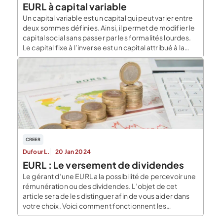
EURL à capital variable
Un capital variable est un capital qui peut varier entre
deux sommes définies. Ainsi, il permet de modifier le
capital social sans passer par les formalités lourdes.
Le capital fixe à l’inverse est un capital attribué à la
constitution de la société et qui n’évolue plus sauf
modification statutaire. Le capital variable lui peut
varier […]
CREER
Dufour L.
20 Jan 2024
EURL : Le versement de dividendes
Le gérant d’une EURL a la possibilité de percevoir une
rémunération ou des dividendes. L’objet de cet
article sera de les distinguer afin de vous aider dans
votre choix. Voici comment fonctionnent les
dividendes en EURL ! Qu’est-ce qu’une EURL ? L’EURL