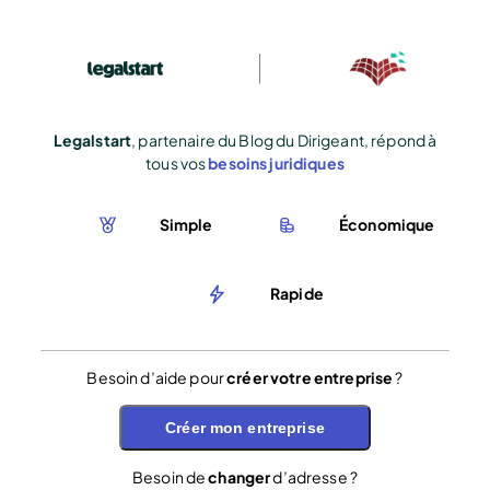
Legalstart
, partenaire du Blog du Dirigeant, répond à
tous vos
besoins juridiques
Simple
Économique
Rapide
Besoin d’aide pour
créer votre entreprise
?
Créer mon entreprise
Besoin de
changer
d’adresse ?