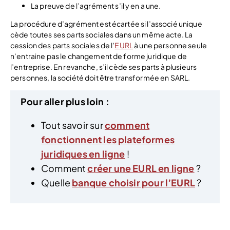
La preuve de l’agrément s’il y en a une.
La procédure d’agrément est écartée si l’associé unique
cède toutes ses parts sociales dans un même acte. La
cession des parts sociales de l’
EURL
à une personne seule
n’entraine pas le changement de forme juridique de
l’entreprise. En revanche, s’il cède ses parts à plusieurs
personnes, la société doit être transformée en SARL.
Pour aller plus loin :
Tout savoir sur
comment
fonctionnent les plateformes
juridiques en ligne
!
Comment
créer une EURL en ligne
?
Quelle
banque choisir pour l’EURL
?