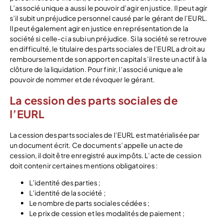
L’associé unique a aussi le pouvoir d’agir en justice. Il peut agir
s’il subit un préjudice personnel causé par le gérant de l’EURL.
Il peut également agir en justice en représentation de la
société si celle-ci a subi un préjudice. Si la société se retrouve
en difficulté, le titulaire des parts sociales de l’EURL a droit au
remboursement de son apport en capital s’il reste un actif à la
clôture de la liquidation. Pour finir, l’associé unique a le
pouvoir de nommer et de révoquer le gérant.
La cession des parts sociales de
l’EURL
La cession des parts sociales de l’EURL est matérialisée par
un document écrit. Ce document s’appelle un acte de
cession, il doit être enregistré aux impôts. L’acte de cession
doit contenir certaines mentions obligatoires :
L’identité des parties ;
L’identité de la société ;
Le nombre de parts sociales cédées ;
Le prix de cession et les modalités de paiement ;