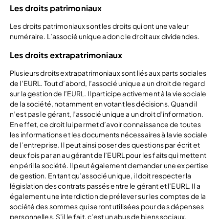
Les droits patrimoniaux
Les droits patrimoniaux sont les droits qui ont une valeur
numéraire. L’associé unique a donc le droit aux dividendes.
Les droits extrapatrimoniaux
Plusieurs droits extrapatrimoniaux sont liés aux parts sociales
de l’EURL. Tout d’abord, l’associé unique a un droit de regard
sur la gestion de l’EURL. Il participe activement à la vie sociale
de la société, notamment en votant les décisions. Quand il
n’est pas le gérant, l’associé unique a un droit d’information.
En effet, ce droit lui permet d’avoir connaissance de toutes
les informations et les documents nécessaires à la vie sociale
de l’entreprise. Il peut ainsi poser des questions par écrit et
deux fois par an au gérant de l’EURL pour les faits qui mettent
en péril la société. Il peut également demander une expertise
de gestion. En tant qu’associé unique, il doit respecter la
législation des contrats passés entre le gérant et l’EURL. Il a
également une interdiction de prélever sur les comptes de la
société des sommes qui seront utilisées pour des dépenses
personnelles. S’il le fait, c’est un abus de biens sociaux.