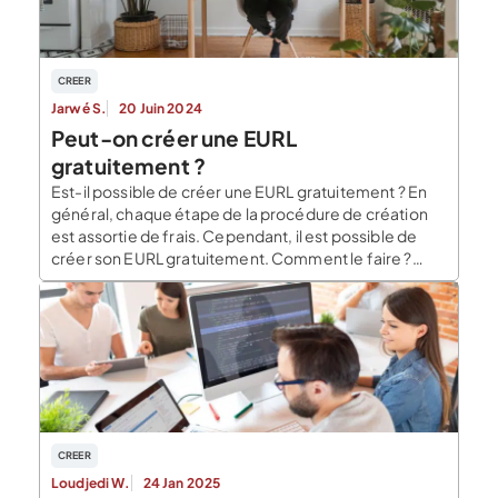
CREER
Jarwé S.
20 Juin 2024
Peut-on créer une EURL
gratuitement ?
Est-il possible de créer une EURL gratuitement ? En
général, chaque étape de la procédure de création
est assortie de frais. Cependant, il est possible de
créer son EURL gratuitement. Comment le faire ?
Combien coûte la rédaction des statuts d’une EURL?
Sont envisageables pour la rédaction de vos statuts
trois options qui présentent des […]
CREER
Loudjedi W.
24 Jan 2025