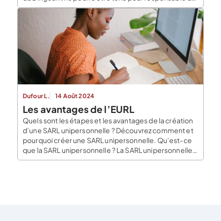
l’utilisation que vous ferez de ce modèle. Ce dernier
ne peut dispenser dans bien des cas de la
consultation d’un professionnel. Le […]
Dufour L.
14 Août 2024
Les avantages de l’EURL
Quels sont les étapes et les avantages de la création
d’une SARL unipersonnelle ? Découvrez comment et
pourquoi créer une SARL unipersonnelle. Qu’est-ce
que la SARL unipersonnelle ? La SARL unipersonnelle
(Société à Responsabilité Limitée Unipersonnelle),
aussi appelée EURL (Entreprise Unipersonnelle à
Responsabilité Limitée), est une SARL qui ne compte
qu’un seul associé. Ce statut juridique est […]