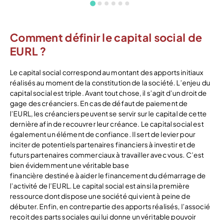
Comment définir le capital social de
EURL ?
Le capital social correspond au montant des apports initiaux
réalisés au moment de la constitution de la société. L’enjeu du
capital social est triple. Avant tout chose, il s’agit d’un droit de
gage des créanciers. En cas de défaut de paiement de
l’EURL, les créanciers peuvent se servir sur le capital de cette
dernière afin de recouvrer leur créance. Le capital social est
également un élément de confiance. Il sert de levier pour
inciter de potentiels partenaires financiers à investir et de
futurs partenaires commerciaux à travailler avec vous. C’est
bien évidemment une véritable base
financière destinée à aider le financement du démarrage de
l’activité de l’EURL. Le capital social est ainsi la première
ressource dont dispose une société qui vient à peine de
débuter. Enfin, en contrepartie des apports réalisés, l’associé
reçoit des parts sociales qui lui donne un véritable pouvoir