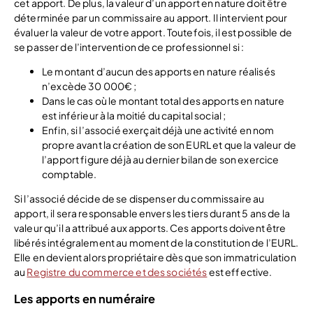
cet apport. De plus, la valeur d’un apport en nature doit être
déterminée par un commissaire au apport. Il intervient pour
évaluer la valeur de votre apport. Toutefois, il est possible de
se passer de l’intervention de ce professionnel si :
Le montant d’aucun des apports en nature réalisés
n’excède 30 000€ ;
Dans le cas où le montant total des apports en nature
est inférieur à la moitié du capital social ;
Enfin, si l’associé exerçait déjà une activité en nom
propre avant la création de son EURL et que la valeur de
l’apport figure déjà au dernier bilan de son exercice
comptable.
Si l’associé décide de se dispenser du commissaire au
apport, il sera responsable envers les tiers durant 5 ans de la
valeur qu’il a attribué aux apports. Ces apports doivent être
libérés intégralement au moment de la constitution de l’EURL.
Elle en devient alors propriétaire dès que son immatriculation
au
Registre du commerce et des sociétés
est effective.
Les apports en numéraire