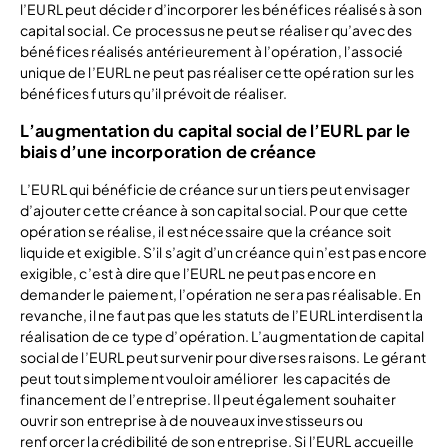
l’EURL peut décider d’incorporer les bénéfices réalisés à son
capital social. Ce processus ne peut se réaliser qu’avec des
bénéfices réalisés antérieurement à l’opération, l’associé
unique de l’EURL ne peut pas réaliser cette opération sur les
bénéfices futurs qu’il prévoit de réaliser.
L’augmentation du capital social de l’EURL par le
biais d’une incorporation de créance
L’EURL qui bénéficie de créance sur un tiers peut envisager
d’ajouter cette créance à son capital social. Pour que cette
opération se réalise, il est nécessaire que la créance soit
liquide et exigible. S’il s’agit d’un créance qui n’est pas encore
exigible, c’est à dire que l’EURL ne peut pas encore en
demander le paiement, l’opération ne sera pas réalisable. En
revanche, il ne faut pas que les statuts de l’EURL interdisent la
réalisation de ce type d’opération. L’augmentation de capital
social de l’EURL peut survenir pour diverses raisons. Le gérant
peut tout simplement vouloir améliorer les capacités de
financement de l’entreprise. Il peut également souhaiter
ouvrir son entreprise à de nouveaux investisseurs ou
renforcer la crédibilité de son entreprise. Si l’EURL accueille