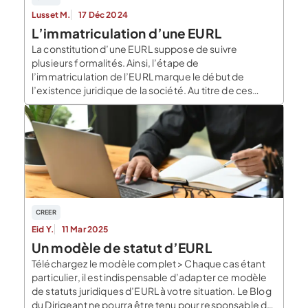
Lusset M.
17 Déc 2024
L’immatriculation d’une EURL
La constitution d’une EURL suppose de suivre
plusieurs formalités. Ainsi, l’étape de
l’immatriculation de l’EURL marque le début de
l’existence juridique de la société. Au titre de ces
formalités : la rédaction des statuts juridiques, la
réalisation des apports en capital, la publication d’un
avis de constitution dans un JAL, la rédaction du
formulaire M0. Une fois […]
CREER
Eid Y.
11 Mar 2025
Un modèle de statut d’EURL
Téléchargez le modèle complet > Chaque cas étant
particulier, il est indispensable d’adapter ce modèle
de statuts juridiques d’EURL à votre situation. Le Blog
du Dirigeant ne pourra être tenu pour responsable de