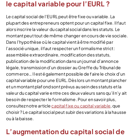
le capital variable pour l’EURL ?
Le capital social de l’EURL peut être fixe ou variable. La
plupart des entrepreneurs optent pour un capital fixe. Il faut
alors inscrire la valeur du capital social dans les statuts. Le
montant peut tout de même changer en cours de vie sociale.
Dans l’hypothèse où le capital vient à être modifié par
l’associé unique, il faut respecter un formalisme strict :
assemblée extraordinaire, modification des statuts,
publication de la modification dans un journal d’annonce
légale, transmission d’un dossier au Greffe du Tribunal de
commerce… Il est également possible de faire le choix d’un
capital variable pour une EURL. Dès lors un montant plancher
et un montant plafond sont prévus au sein des statuts et la
valeur du capital varie entre ces deux valeurs sans qu’il n’y ait
besoin de respecter le formalisme. Pour en savoir plus,
consultez notre article
capital fixe ou capital variable
, que
choisir ? Le capital social peut subir des variations à la hausse
ou à la baisse.
L’augmentation du capital social de