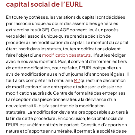
capital social de l’EURL
En toute hypothèses, les variations du capital sont décidées
par l’associé unique au cours des assemblées générales
extraordinaires (AGE). Ces AGE donnent lieu à un procès
verbal de l’associé unique qui reprend sa décision de
procéder à une modification de capital. Le montant du capital
étant inscrit dans les statuts, toutes modifications doivent
faire l’objet d’une
modification des statuts
, il faut les rédiger
avec le nouveau montant. Puis, il convient d’informer les tiers
de cette modification, pour ce faire, l’EURL doit publier un
avis de modification au sein d’un journal d’annonces légales. Il
faut alors compléter le formulaire
M2
qui est une déclaration
de modification d’une entreprise et adresser le dossier de
modification auprès du Centre de formalité des entreprises.
La réception des pièce donnera lieu à la délivrance d’un
nouvel extrait K-bis faisant état de la modification
statutaire. La modification devient alors opposable aux tiers à
la fin de cette procédure. En conclusion, le capital social de
l’EURL est un élément très important. Constitué d’apports en
nature et d’apports en numéraire, il permet à la société de se