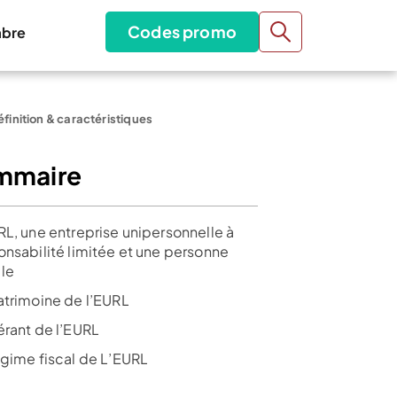
Codes promo
bre
éfinition & caractéristiques
mmaire
RL, une entreprise unipersonnelle à
onsabilité limitée et une personne
le
atrimoine de l’EURL
érant de l’EURL
égime fiscal de L’EURL