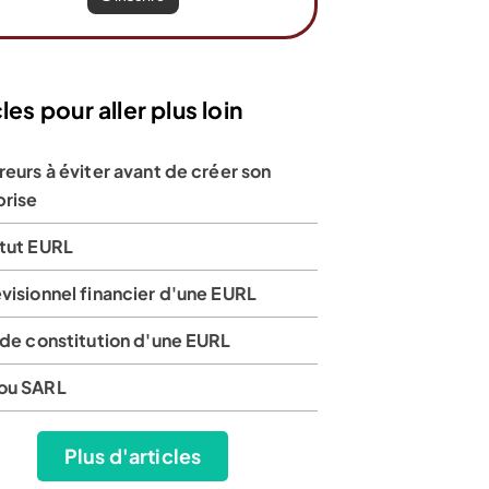
réation
De 99€ à
ratuite
198€
+ frais
(hors frais)
les pour aller plus loin
reurs à éviter avant de créer son
20% de réduction –
prise
LBDD20
atut EURL
sur 1267 avis
4,8 sur 3526 avis
visionnel financier d'une EURL
 de constitution d'une EURL
Lire l’avis
ou SARL
ir l’offre
Voir l’offre
Plus d'articles