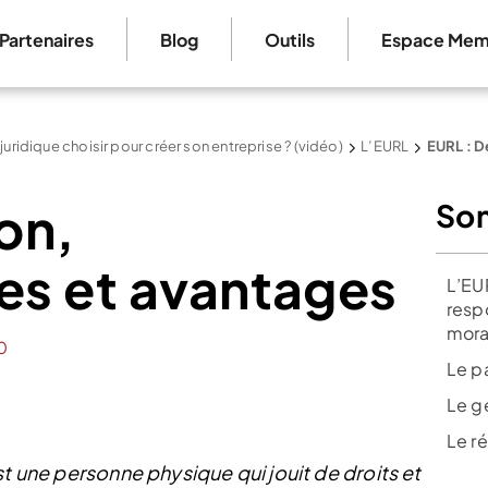
Partenaires
Blog
Outils
Espace Mem
 juridique choisir pour créer son entreprise ? (vidéo)
L’EURL
EURL : D
ion,
So
es et avantages
L’EU
resp
mora
0
Le p
Le g
Le r
st une personne physique qui jouit de droits et