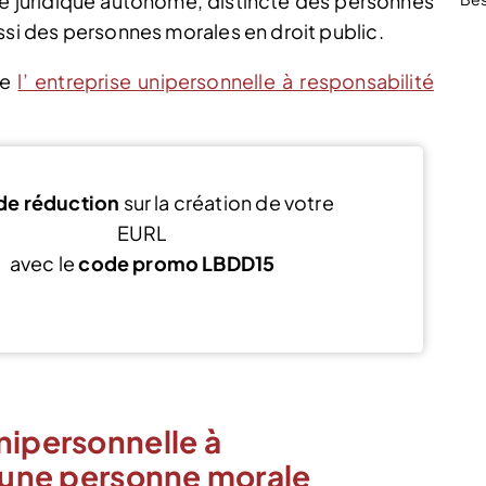
é juridique autonome, distincte des personnes
ssi des personnes morales en droit public.
de
l’ entreprise unipersonnelle à responsabilité
de réduction
sur la création de votre
EURL
avec le
code promo LBDD15
J’en profite
nipersonnelle à
t une personne morale