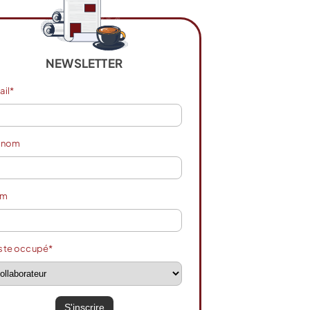
NEWSLETTER
ail*
énom
om
ste occupé*