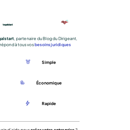
alstart
, partenaire du Blog du Dirigeant,
répond à tous vos
besoins juridiques
Simple
Économique
Rapide
oin d’aide pour
créer votre entreprise
?