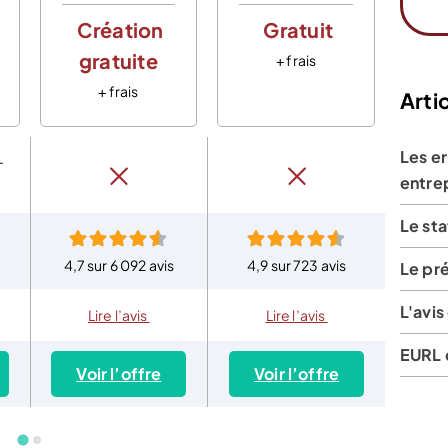
Création
Gratuit
C
gratuite
g
+ frais
+ frais
Artic
Les er
–
entre
Le st
4,7 sur 6 092 avis
4,9 sur 723 avis
4,8 
Le pré
L'avis
Lire l’avis
Lire l’avis
EURL 
Voir l’offre
Voir l’offre
Vo