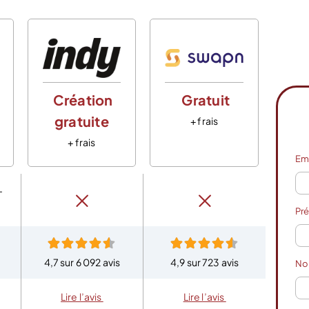
Création
Gratuit
C
gratuite
g
+ frais
+ frais
Em
–
Pr
4,7 sur 6 092 avis
4,9 sur 723 avis
4,8 
N
Lire l’avis
Lire l’avis