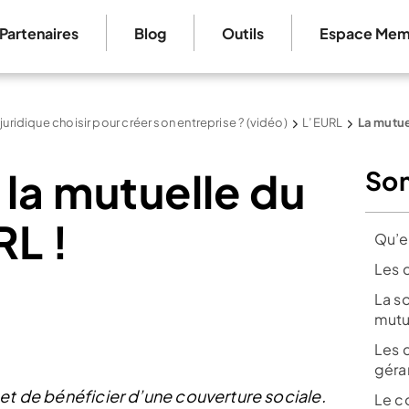
Partenaires
Blog
Outils
Espace Mem
 juridique choisir pour créer son entreprise ? (vidéo)
L’EURL
La mutue
 la mutuelle du
So
RL !
Qu’e
Les 
La s
mutu
Les c
géra
et de bénéficier d’une couverture sociale.
Le c