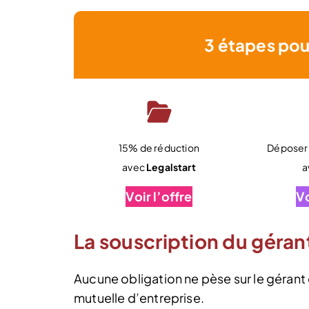
3 étapes pou
15% de réduction
Déposer 
avec
Legalstart
a
Voir l’offre
Vo
La souscription du géran
Aucune obligation ne pèse sur le gérant 
mutuelle d’entreprise.