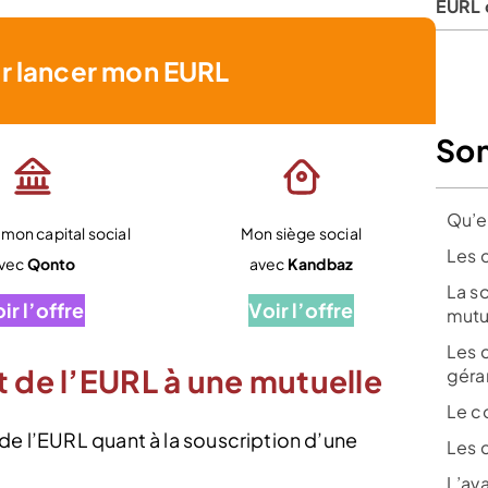
EURL 
r lancer mon EURL
So
Qu’e
mon capital social
Mon siège social
Les 
vec
Qonto
avec
Kandbaz
La s
ir l’offre
Voir l’offre
mutu
Les c
t de l’EURL à une mutuelle
géra
Le c
de l’EURL quant à la souscription d’une
Les 
L’av