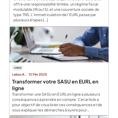
offre une responsabilité limitée, un régime fiscal
modulable (IR ou IS), et une couverture sociale de
type TNS. L’immatriculation de l’EURL passe par
plusieurs étapes […]
CREER
Lebas A.
12 Fév 2025
Transformer votre SASU en EURL en
ligne
Transformer une SASU en EURL en ligne a plusieurs
conséquences à prendre en compte. Cet article a
pour objectif de vous lister ces conséquences et de
vous expliquer les démarches à suivre pour
transformer votre SASU en EURL directement en