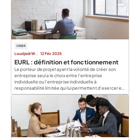
ligne. Pourquoi transformer votre SASU en EURL en
ligne ? Plusieurs raisons peuvent vous pousser à […]
CREER
Loudjedi W.
12 Fév 2025
EURL : définition et fonctionnement
Le porteur de projet ayant la volonté de créer son
entreprise seul a le choix entre l’entreprise
individuelle ou l’entreprise individuelle à
responsabilité limitée qui lui permettent d’exercer en
son nom propre. Il a également la possibilité d’opter
pour une société comme la SASU ou l’EURL. La
première raison qui pousse un entrepreneur à opter
[…]