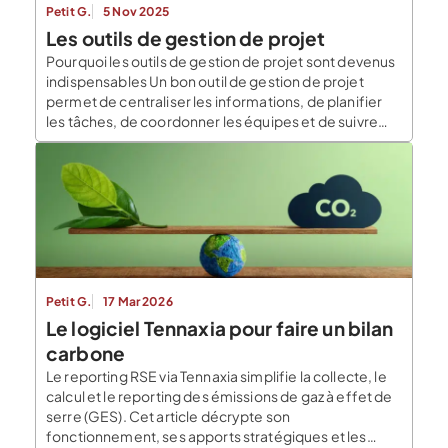
Petit G.
5 Nov 2025
Les outils de gestion de projet
Pourquoi les outils de gestion de projet sont devenus
indispensables Un bon outil de gestion de projet
permet de centraliser les informations, de planifier
les tâches, de coordonner les équipes et de suivre
l’avancement des objectifs en temps réel. Il aide à
réduire les pertes de temps, à fluidifier la
communication interne et à garantir […]
Petit G.
17 Mar 2026
Le logiciel Tennaxia pour faire un bilan
carbone
Le reporting RSE via Tennaxia simplifie la collecte, le
calcul et le reporting des émissions de gaz à effet de
serre (GES). Cet article décrypte son
fonctionnement, ses apports stratégiques et les