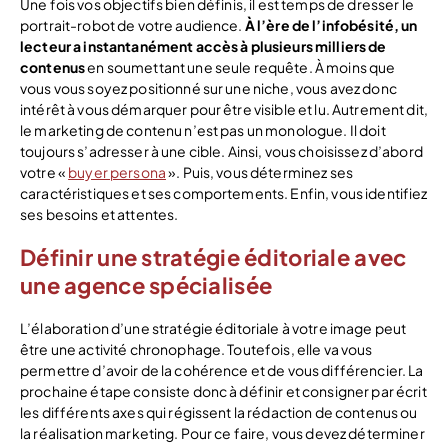
Une fois vos objectifs bien définis, il est temps de dresser le
portrait-robot de votre audience.
À l’ère de l’infobésité, un
lecteur a instantanément accès à plusieurs milliers de
contenus
en soumettant une seule requête. À moins que
vous vous soyez positionné sur une niche, vous avez donc
intérêt à vous démarquer pour être visible et lu. Autrement dit,
le marketing de contenu n’est pas un monologue. Il doit
toujours s’adresser à une cible. Ainsi, vous choisissez d’abord
votre «
buyer persona
». Puis, vous déterminez ses
caractéristiques et ses comportements. Enfin, vous identifiez
ses besoins et attentes.
Définir une stratégie éditoriale avec
une agence spécialisée
L’élaboration d’une stratégie éditoriale à votre image peut
être une activité chronophage. Toutefois, elle va vous
permettre d’avoir de la cohérence et de vous différencier. La
prochaine étape consiste donc à définir et consigner par écrit
les différents axes qui régissent la rédaction de contenus ou
la réalisation marketing. Pour ce faire, vous devez déterminer