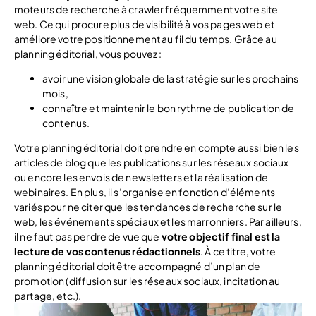
moteurs de recherche à crawler fréquemment votre site
web. Ce qui procure plus de visibilité à vos pages web et
améliore votre positionnement au fil du temps. Grâce au
planning éditorial, vous pouvez :
avoir une vision globale de la stratégie sur les prochains
mois,
connaître et maintenir le bon rythme de publication de
contenus.
Votre planning éditorial doit prendre en compte aussi bien les
articles de blog que les publications sur les réseaux sociaux
ou encore les envois de newsletters et la réalisation de
webinaires. En plus, il s’organise en fonction d’éléments
variés pour ne citer que les tendances de recherche sur le
web, les événements spéciaux et les marronniers. Par ailleurs,
il ne faut pas perdre de vue que
votre objectif final est la
lecture de vos contenus rédactionnels
. À ce titre, votre
planning éditorial doit être accompagné d’un plan de
promotion (diffusion sur les réseaux sociaux, incitation au
partage, etc.).