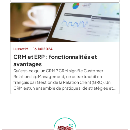
points de vigilance, pour vous aider à décider si cette
plateforme s’intègre à votre gouvernance RSE.
Qu’est-ce que le logiciel Tennaxia pour un bilan
carbone […]
Lusset M.
16 Juil 2024
CRM et ERP : fonctionnalités et
avantages
Qu’est-ce qu’un CRM ? CRM signifie Customer
Relationship Management, ce qui se traduit en
français par Gestion de la Relation Client (GRC). Un
CRM est un ensemble de pratiques, de stratégies et
de logiciel pour les dirigeants d’entreprise pour gérer
leurs interactions avec leurs clients actuels et
potentiels. L’objectif principal d’un CRM est
d’améliorer la relation […]