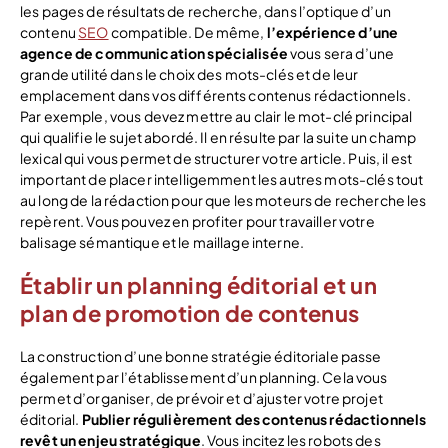
les pages de résultats de recherche, dans l’optique d’un
contenu
SEO
compatible. De même,
l’expérience d’une
agence de communication spécialisée
vous sera d’une
grande utilité dans le choix des mots-clés et de leur
emplacement dans vos différents contenus rédactionnels.
Par exemple, vous devez mettre au clair le mot-clé principal
qui qualifie le sujet abordé. Il en résulte par la suite un champ
lexical qui vous permet de structurer votre article. Puis, il est
important de placer intelligemment les autres mots-clés tout
au long de la rédaction pour que les moteurs de recherche les
repèrent. Vous pouvez en profiter pour travailler votre
balisage sémantique et le maillage interne.
Établir un planning éditorial et un
plan de promotion de contenus
La construction d’une bonne stratégie éditoriale passe
également par l’établissement d’un planning. Cela vous
permet d’organiser, de prévoir et d’ajuster votre projet
éditorial.
Publier régulièrement des contenus rédactionnels
revêt un enjeu stratégique
. Vous incitez les robots des