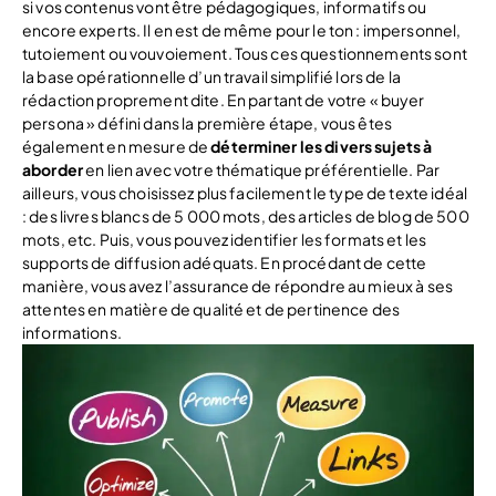
si vos contenus vont être pédagogiques, informatifs ou
encore experts. Il en est de même pour le ton : impersonnel,
tutoiement ou vouvoiement. Tous ces questionnements sont
la base opérationnelle d’un travail simplifié lors de la
rédaction proprement dite. En partant de votre « buyer
persona » défini dans la première étape, vous êtes
également en mesure de
déterminer les divers sujets à
aborder
en lien avec votre thématique préférentielle. Par
ailleurs, vous choisissez plus facilement le type de texte idéal
: des livres blancs de 5 000 mots, des articles de blog de 500
mots, etc. Puis, vous pouvez identifier les formats et les
supports de diffusion adéquats. En procédant de cette
manière, vous avez l’assurance de répondre au mieux à ses
attentes en matière de qualité et de pertinence des
informations.