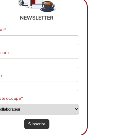
NEWSLETTER
ail*
énom
om
ste occupé*