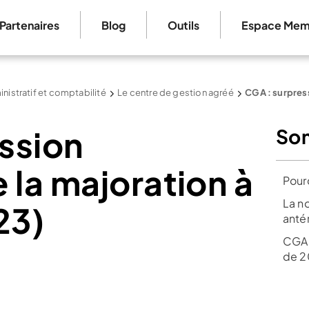
Partenaires
Blog
Outils
Espace Mem
nistratif et comptabilité
Le centre de gestion agréé
CGA : surpress
ssion
So
 la majoration à
Pour
La no
23)
anté
CGA :
de 2