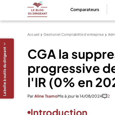
Comparateurs
Accueil
Gestion et Comptabilité d’entreprise
Admi
CGA la suppre
La boîte à outils du dirigeant
progressive de
l'IR (0% en 20
Par
Aline Tsamo
Mis à jour le 14/08/2024
2
Introduction