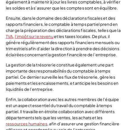
également à maintenir à jour les livres comptables, à vérifier
les soldes et à s’assurer que les comptes sont en équilibre.
Ensuite, dans le domaine des déclarations fiscales et des
rapports financiers, le comptable à temps partiel prend en
charge la préparation des déclarations fiscales, telles que la
TVA
,
l’impôt sur le revenu
et les taxes locales. De plus, il
génère régulièrement des rapports financiers mensuels ou
trimestriels afin d’aider la direction à prendre des décisions
éclairées concernant la gestion financière de l’entreprise.
La gestion de la trésorerie constitue également une part
importante des responsabilités du comptable à temps
partiel. Ce dernier surveille les flux de trésorerie, gère les
paiements et les encaissements, et anticipe les besoins en
liquidités de l’entreprise.
Enfin, la collaboration avec les autres membres de l’équipe
est un aspect essentiel du travail du comptable à temps
partiel. Il travaille en étroite collaboration avec différents
départements tels que les ventes, les achats et les
ressources humaines
, afin d’assurer une gestion financière
efficace et coordonnée au sein de l’entreprise.