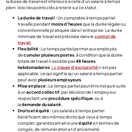
la durée de travail est inférieure à celle d’un salarié à temps
plein. Voici les points clés à retenir sur ce statut :
La durée de travail :
Un comptable à temps partiel
travaille pendant
moins d’heures
que la durée légale ou
conventionnelle pratiquée dans l’entreprise. La durée
minimale de travail est précisée dans le
contrat de
travail
.
Flexibilité :
Le temps partiel permet aux employés
de
cumuler plusieurs postes
, à condition que la durée
totale de travail n’excède pas
48 heures
hebdomadaires
.
La
clause d’exclusivité
n’est pas
applicable, ce qui signifie qu’un salarié à temps partiel
peut avoir
plusieurs employeurs
.
Mise en place :
Le temps partiel peut être instauré suite
à un
accord collectif
, par décision de l’employeur
respectant une
procédure spécifique
, ou à
la
demande du salarié
.
Droits et équité :
Les salariés à temps partiel
bénéficient des mêmes droits que ceux à temps
complet, garantissant ainsi une
équité
en termes de
congés, de rémunération et d’ancienneté.