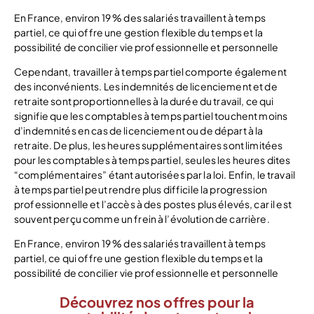
En France, environ 19 % des salariés travaillent à temps
partiel, ce qui offre une gestion flexible du temps et la
possibilité de concilier vie professionnelle et personnelle
Cependant, travailler à temps partiel comporte également
des inconvénients. Les indemnités de licenciement et de
retraite sont proportionnelles à la durée du travail, ce qui
signifie que les comptables à temps partiel touchent moins
d’indemnités en cas de licenciement ou de départ à la
retraite. De plus, les heures supplémentaires sont limitées
pour les comptables à temps partiel, seules les heures dites
“complémentaires” étant autorisées par la loi. Enfin, le travail
à temps partiel peut rendre plus difficile la progression
professionnelle et l’accès à des postes plus élevés, car il est
souvent perçu comme un frein à l’évolution de carrière.
En France, environ 19 % des salariés travaillent à temps
partiel, ce qui offre une gestion flexible du temps et la
possibilité de concilier vie professionnelle et personnelle
Découvrez nos offres pour la