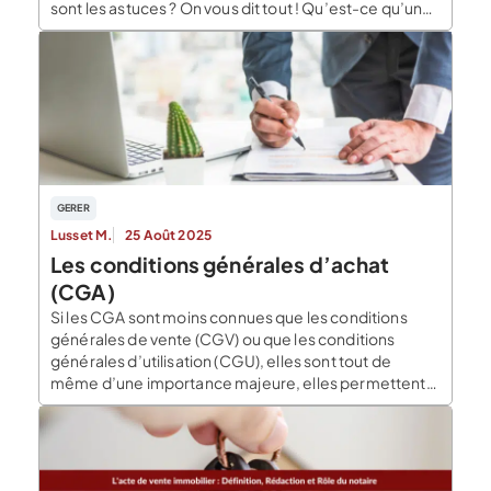
sont les astuces ? On vous dit tout ! Qu’est-ce qu’un
contrat de distribution exclusive ? Le contrat de
distribution formalise l’accord commerciale entre un
fournisseur et un […]
GERER
Lusset M.
25 Août 2025
Les conditions générales d’achat
(CGA)
Si les CGA sont moins connues que les conditions
générales de vente (CGV) ou que les conditions
générales d’utilisation (CGU), elles sont tout de
même d’une importance majeure, elles permettent
l’encadrement des transactions entre l’acheteur et le
fournisseur. Le rôle des conditions générales d’achat
Les CGA définissent les modalités dans lesquelles
une transaction s’effectue. Elles […]