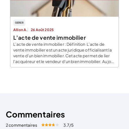
GERER
Allion A.
26 Août 2025
L’acte de vente immobilier
L’acte de vente immobilier : Définition L’acte de
vente immobilier est un acte juridique officialisant la
vente d’un bien immobilier. Cet acte permet de lier
l’acquéreur et le vendeur d’un bien immobilier. Au jour
de la signature de l’acte, l’acheteur et le vendeur, sont
réunis pour signer l’acte définitif et pour la remise des
clés […]
Commentaires
2 commentaires
3.7
/5
Évaluez cet article:
Donner une note