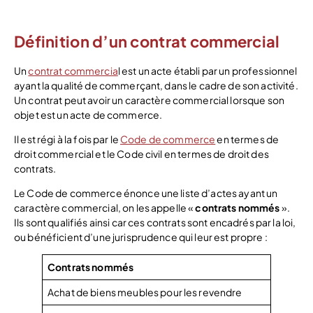
Voir l’offre
Définition d’un contrat commercial
Un
contrat commercia
l est un acte établi par un professionnel
ayant la qualité de commerçant, dans le cadre de son activité.
Un contrat peut avoir un caractère commercial lorsque son
objet est un acte de commerce.
Il est régi à la fois par le
Code de commerce
en termes de
droit commercial et le Code civil en termes de droit des
contrats.
Le Code de commerce énonce une liste d’actes ayant un
caractère commercial, on les appelle «
contrats nommés
».
Ils sont qualifiés ainsi car ces contrats sont encadrés par la loi,
ou bénéficient d’une jurisprudence qui leur est propre :
Contrats nommés
Achat de biens meubles pour les revendre