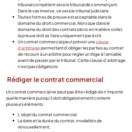
tribunal compétent sera le tribunal de commerçant.
Dans le cas inverse, ce sera le tribunal judiciaire
Toutes formes de preuve est acceptable dans le
domaine du droit commercial. Alors que dans le
domaine du droit des contrats (donc en matière civile),
la preuve doit se faire uniquement par écrit.
Un contrat commercial peut prévoir une
clause
d’arbitrage
permettant d’obliger les parties au contrat
de recourir à un arbitre pour régler un litige à l’amiable
avant de passer par le tribunal. Cette clause d’arbitrage
n’est pas obligatoire.
Rédiger le contrat commercial
Un contrat commercial ne peut pas être rédigé de n’importe
quelle manière puisqu’il doit obligatoirement contenir
plusieurs éléments :
L’objet du contrat commercial
La date et la durée du contrat, modalités de
renouvellement,