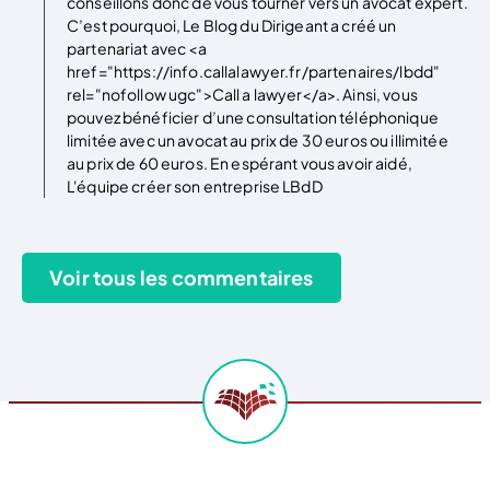
conseillons donc de vous tourner vers un avocat expert.
C’est pourquoi, Le Blog du Dirigeant a créé un
partenariat avec <a
href="https://info.callalawyer.fr/partenaires/lbdd"
rel="nofollow ugc">Call a lawyer</a>. Ainsi, vous
pouvez bénéficier d’une consultation téléphonique
limitée avec un avocat au prix de 30 euros ou illimitée
au prix de 60 euros. En espérant vous avoir aidé,
L'équipe créer son entreprise LBdD