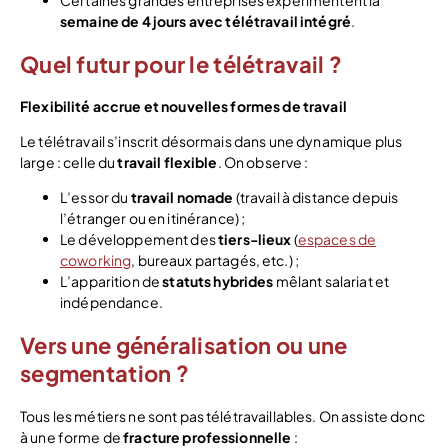
semaine de 4 jours avec télétravail intégré
.
Quel futur pour le télétravail ?
Flexibilité accrue et nouvelles formes de travail
Le télétravail s’inscrit désormais dans une dynamique plus
large : celle du
travail flexible
. On observe :
L’essor du
travail nomade
(travail à distance depuis
l’étranger ou en itinérance) ;
Le développement des
tiers-lieux
(
espaces de
coworking
, bureaux partagés, etc.) ;
L’apparition de
statuts hybrides
mêlant salariat et
indépendance.
Vers une généralisation ou une
segmentation ?
Tous les métiers ne sont pas télétravaillables. On assiste donc
à une forme de
fracture professionnelle
: