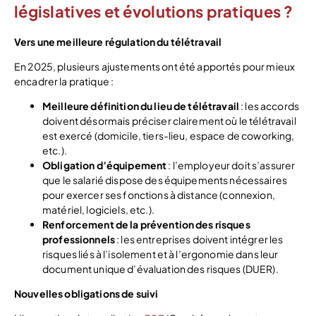
législatives et évolutions pratiques ?
Vers une meilleure régulation du télétravail
En 2025, plusieurs ajustements ont été apportés pour mieux
encadrer la pratique :
Meilleure définition du lieu de télétravail
: les accords
doivent désormais préciser clairement où le télétravail
est exercé (domicile, tiers-lieu, espace de coworking,
etc.).
Obligation d’équipement
: l’employeur doit s’assurer
que le salarié dispose des équipements nécessaires
pour exercer ses fonctions à distance (connexion,
matériel, logiciels, etc.).
Renforcement de la prévention des risques
professionnels
: les entreprises doivent intégrer les
risques liés à l’isolement et à l’ergonomie dans leur
document unique d’évaluation des risques (DUER).
Nouvelles obligations de suivi