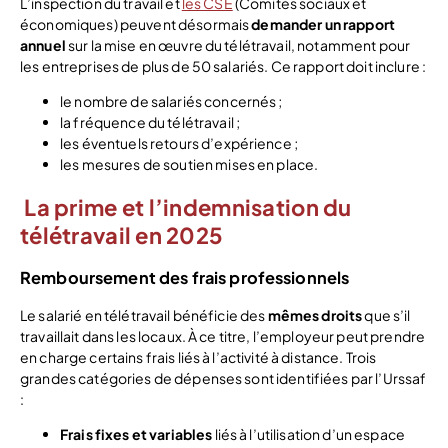
L’inspection du travail et
les CSE
(Comités sociaux et
économiques) peuvent désormais
demander un rapport
annuel
sur la mise en œuvre du télétravail, notamment pour
les entreprises de plus de 50 salariés. Ce rapport doit inclure :
le nombre de salariés concernés ;
la fréquence du télétravail ;
les éventuels retours d’expérience ;
les mesures de soutien mises en place.
La prime et l’indemnisation du
télétravail en 2025
Remboursement des frais professionnels
Le salarié en télétravail bénéficie des
mêmes droits
que s’il
travaillait dans les locaux. À ce titre, l’employeur peut prendre
en charge certains frais liés à l’activité à distance. Trois
grandes catégories de dépenses sont identifiées par l’Urssaf
:
Frais fixes et variables
liés à l’utilisation d’un espace