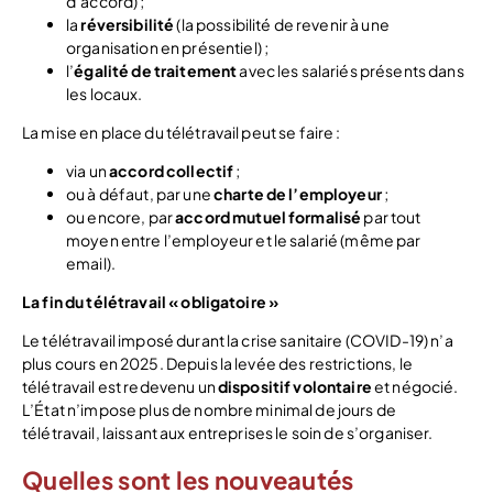
d’accord) ;
la
réversibilité
(la possibilité de revenir à une
organisation en présentiel) ;
l’
égalité de traitement
avec les salariés présents dans
les locaux.
La mise en place du télétravail peut se faire :
via un
accord collectif
;
ou à défaut, par une
charte de l’employeur
;
ou encore, par
accord mutuel formalisé
par tout
moyen entre l’employeur et le salarié (même par
email).
La fin du télétravail « obligatoire »
Le télétravail imposé durant la crise sanitaire (COVID-19) n’a
plus cours en 2025. Depuis la levée des restrictions, le
télétravail est redevenu un
dispositif volontaire
et négocié.
L’État n’impose plus de nombre minimal de jours de
télétravail, laissant aux entreprises le soin de s’organiser.
Quelles sont les nouveautés