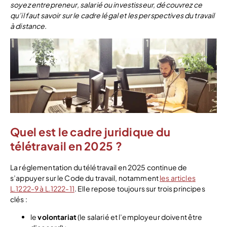
soyez entrepreneur, salarié ou investisseur, découvrez ce
qu’il faut savoir sur le cadre légal et les perspectives du travail
à distance.
Quel est le cadre juridique du
télétravail en 2025 ?
La réglementation du télétravail en 2025 continue de
s’appuyer sur le Code du travail, notamment
les articles
L.1222-9 à L.1222-11
. Elle repose toujours sur trois principes
clés :
le
volontariat
(le salarié et l’employeur doivent être