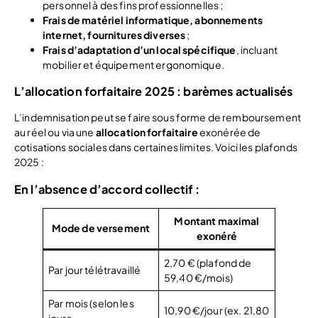
personnel à des fins professionnelles ;
Frais de matériel informatique, abonnements
internet, fournitures diverses
;
Frais d’adaptation d’un local spécifique
, incluant
mobilier et équipement ergonomique.
L’allocation forfaitaire 2025 : barèmes actualisés
L’indemnisation peut se faire sous forme de remboursement
au réel ou via une
allocation forfaitaire
exonérée de
cotisations sociales dans certaines limites. Voici les plafonds
2025 :
En l’absence d’accord collectif :
Montant maximal
Mode de versement
exonéré
2,70 € (plafond de
Par jour télétravaillé
59,40 €/mois)
Par mois (selon les
10,90 €/jour (ex. 21,80