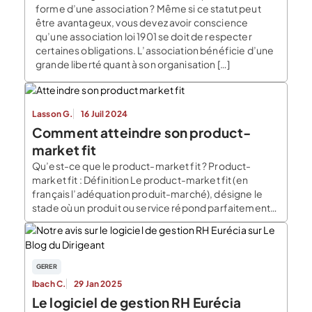
forme d’une association ? Même si ce statut peut
être avantageux, vous devez avoir conscience
qu’une association loi 1901 se doit de respecter
certaines obligations. L’association bénéficie d’une
grande liberté quant à son organisation […]
Lasson G.
16 Juil 2024
Comment atteindre son product-
market fit
Qu’est-ce que le product-market fit ? Product-
market fit : Définition Le product-market fit (en
français l’adéquation produit-marché), désigne le
stade où un produit ou service répond parfaitement
aux besoins et attentes de son marché cible,
conduisant ainsi à une forte demande et une
satisfaction client élevée. Décomposer le terme
permet de comprendre assez facilement la notion
GERER
qu’il […]
Ibach C.
29 Jan 2025
Le logiciel de gestion RH Eurécia