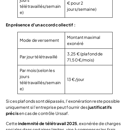
jours
€ pour 2
télétravaillés/semain
jours/semaine)
e)
En présence d’un accord collectif :
Montant maximal
Mode de versement
exonéré
3,25 € (plafond de
Par jour télétravaillé
71,50 €/mois)
Par mois (selon les
jours
13 €/jour
télétravaillés/semain
e)
Si ces plafonds sont dépassés, l’exonération reste possible
uniquement si l’entreprise peut fournir des
justificatifs
précis
en cas de contrôle Urssaf.
Cette
indemnité de télétravail 2025
, exonérée de charges
sociales dans certaines limites, vise à compenser les frais