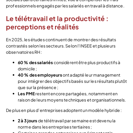
professionnels engagés par les salariés en travail à distance.
Le télétravail et la productivité :
perceptions et réalités
En 2025, les études continuent de montrer des résultats
contrastés selon les secteurs. Selon l’INSEE et plusieurs
observatoires RH :
60 % des salariés
considèrent être plus productifs à
domicile ;
40 % des employeurs
ont adapté leur management
pour intégrer des objectifs basés sur les résultats plutôt
que sur la présence ;
Les PME
restent encore partagées, notamment en
raison de leurs moyens techniques et organisationnels.
De plus en plus d’entreprises adoptent un modèle hybride :
2 à 3 jours
de télétravail par semaine est devenu la
norme dans les entreprises tertiaires ;
Certaines grandes entreprises expérimentent la