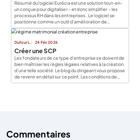
Résumé du logiciel Eurécia est une solution tout-en-
un conçue pour digitaliser – et donc simplifier – les
processus RH dans les entreprises. Le logiciel se
positionne comme un outil d’amélioration de
l’expérience collaborateur. Il s’agit d’un véritable
SIRH à prix accessible. Tarifs et Fonctionnalités Les
fonctionnalités proposées balayent tout le paysage
Dufour L.
24 Fév 2026
RH. Il y a […]
Créer une SCP
Les fondateurs de ce type d’entreprise se doivent de
bien maîtriser les règles légales relatives à la création
d’une telle société. Le blog du dirigeant vous propose
de revenir en détail sur ce point. Les conditions de
fond relatives à la création d’une société civile
professionnelle La création d’une société civile
professionnelle suppose de respecter […]
Commentaires