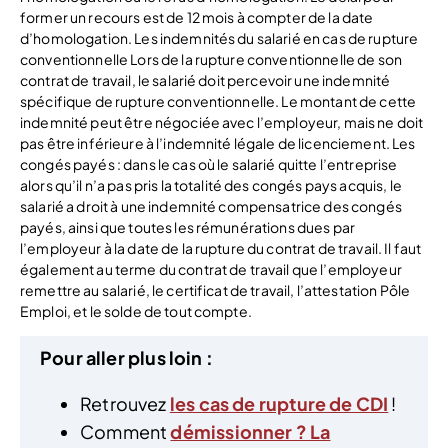
former un recours est de 12 mois à compter de la date
d’homologation. Les indemnités du salarié en cas de rupture
conventionnelle Lors de la rupture conventionnelle de son
contrat de travail, le salarié doit percevoir une indemnité
spécifique de rupture conventionnelle. Le montant de cette
indemnité peut être négociée avec l’employeur, mais ne doit
pas être inférieure à l’indemnité légale de licenciement. Les
congés payés : dans le cas où le salarié quitte l’entreprise
alors qu’il n’a pas pris la totalité des congés pays acquis, le
salarié a droit à une indemnité compensatrice des congés
payés, ainsi que toutes les rémunérations dues par
l’employeur à la date de la rupture du contrat de travail. Il faut
également au terme du contrat de travail que l’employeur
remettre au salarié, le certificat de travail, l’attestation Pôle
Emploi, et le solde de tout compte.
Pour aller plus loin :
Retrouvez
les cas de rupture de CDI
!
Comment
démissionner ? La