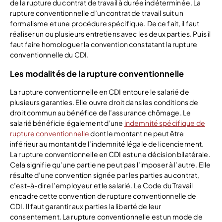
de la rupture du contrat de travail à durée indéterminée. La
rupture conventionnelle d’un contrat de travail suit un
formalisme et une procédure spécifique. De ce fait, il faut
réaliser un ou plusieurs entretiens avec les deux parties. Puis il
faut faire homologuer la convention constatant la rupture
conventionnelle du CDI.
Les modalités de la rupture conventionnelle
La rupture conventionnelle en CDI entoure le salarié de
plusieurs garanties. Elle ouvre droit dans les conditions de
droit commun au bénéfice de l’assurance chômage. Le
salarié bénéficie également d’une
indemnité spécifique de
rupture conventionnelle
dont le montant ne peut être
inférieur au montant de l’indemnité légale de licenciement.
La rupture conventionnelle en CDI est une décision bilatérale.
Cela signifie qu’une partie ne peut pas l’imposer à l’autre. Elle
résulte d’une convention signée par les parties au contrat,
c’est-à-dire l’employeur et le salarié. Le Code du Travail
encadre cette convention de rupture conventionnelle de
CDI. Il faut garantir aux parties la liberté de leur
consentement. La rupture conventionnelle est un mode de