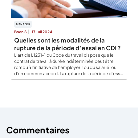
MANAGER
Boen S.
17 Juil 2024
Quelles sont les modalités de la
rupture de la période d’essai en CDI ?
L’article L1231-1 du Code du travail dispose que le
contrat de travail à durée indéterminée peut être
rompu à l’initiative de l’employeur ou du salarié, ou
d’un commun accord. La rupture de la période d’essai
d’un CDI permet de rompre le contrat librement, et
ce, sans conséquence sauf en cas d’abus. Qu’est-ce
qu’une période d’essai ? […]
Commentaires