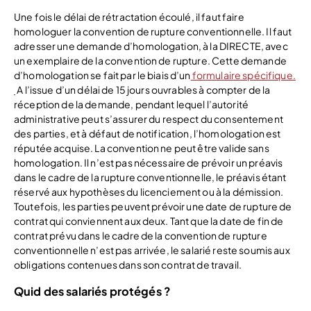
Une fois le délai de rétractation écoulé, il faut faire
homologuer la convention de rupture conventionnelle. Il faut
adresser une demande d’homologation, à la DIRECTE, avec
un exemplaire de la convention de rupture. Cette demande
d’homologation se fait par le biais d’un
formulaire spécifique.
A l’issue d’un délai de 15 jours ouvrables à compter de la
réception de la demande, pendant lequel l’autorité
administrative peut s’assurer du respect du consentement
des parties, et à défaut de notification, l’homologation est
réputée acquise. La convention ne peut être valide sans
homologation. Il n’est pas nécessaire de prévoir un préavis
dans le cadre de la rupture conventionnelle, le préavis étant
réservé aux hypothèses du licenciement ou à la démission.
Toutefois, les parties peuvent prévoir une date de rupture de
contrat qui conviennent aux deux. Tant que la date de fin de
contrat prévu dans le cadre de la convention de rupture
conventionnelle n’est pas arrivée, le salarié reste soumis aux
obligations contenues dans son contrat de travail.
Quid des salariés protégés ?