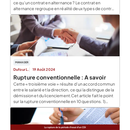
ce qu’un contrat en alternance ? Le contrat en
alternance regroupe en réalité deux types de contrat
: Le contrat d’apprentissage ; Le contrat de
professionnalisation. Ces contrats offrent la
possibilité aux élèves de suivre une formation en
alternance. Autrement dit, ils […]
MANAGER
Dufour L.
19 Août 2024
Rupture conventionnelle : A savoir
Cette « troisième voie » résulte d’un accord commun
entre le salarié et la direction, ce qui la distingue de la
démission et du licenciement.Cet article fait le point
sur la rupture conventionnelle en 10 questions. 1)
Différences entre rupture conventionnelle,
démission et licenciement Ce départ négocié
permet au salarié de quitter l’entreprise avec ses
indemnités de […]