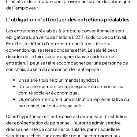
L’initiative de la rupture peut provenir aussi bien du salarié que
de l ’employeur.
L’obligation d’effectuer des entretiens préalables
Les entretiens préalables à la rupture conventionnelle sont
obligatoires, en vertu de l’article L1237-12 du code du travail.
En effet, le défaut d’entretien mène à la nullité de la
convention, qui restera donc sans effet. Le salarié peut
décider de se faire accompagner dans le cadre de cet
entretien. Il peut se faire accompagner par une personne de
son choix, au sein du personnel de l’entreprise :
Un salarié titulaire d’un mandat syndical,
Un salarié membre de la délégation du personnel au
comité social et économique,
Ou encore membre d’une institution représentative du
personnel, ou tout autre salarié.
Dans l’hypothèse où l’entreprise est dépourvue d’institution
de représentation du personnel, l’autorité administrative
dresse une liste de conseiller du salarié, parmi laquelle le
salarié peut choisir un conseiller pour l’accompagner aux