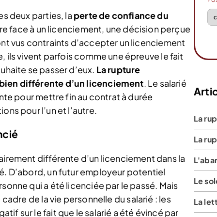
es deux parties, la
perte de confiance du
aire face à un licenciement, une décision perçue
ont vus contraints d’accepter un licenciement
, ils vivent parfois comme une épreuve le fait
ouhaite se passer d’eux.
La rupture
bien différente d’un licenciement
. Le salarié
Artic
ente pour mettre fin au contrat à durée
ons pour l’un et l’autre.
La ru
ncié
La ru
airement différente d’un licenciement dans la
L'aba
ié. D’abord, un futur employeur potentiel
Le so
rsonne qui a été licenciée par le passé. Mais
 cadre de la vie personnelle du salarié : les
La le
f sur le fait que le salarié a été évincé par