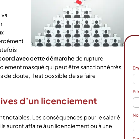
 va
n
ux
forcément
utefois
ccord avec cette démarche
de rupture
cenciement masqué qui peut être sanctionné très
Em
de doute, il est possible de se faire
Pr
ives d’un licenciement
N
ent notables. Les conséquences pour le salarié
ils auront affaire à un licenciement ou à une
Po