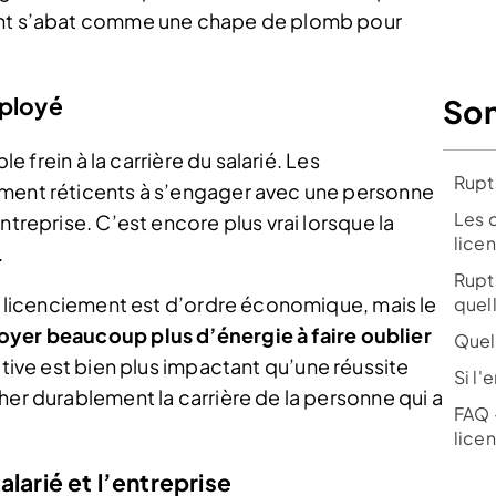
ment s’abat comme une chape de plomb pour
mployé
So
le frein à la carrière du salarié. Les
Rupt
ement réticents à s’engager avec une personne
Les 
ntreprise. C’est encore plus vrai lorsque la
lice
.
Rupt
de licenciement est d’ordre économique, mais le
quel
oyer beaucoup plus d’énergie à faire oublier
Quel
tive est bien plus impactant qu’une réussite
Si l'
her durablement la carrière de la personne qui a
FAQ 
lice
larié et l’entreprise