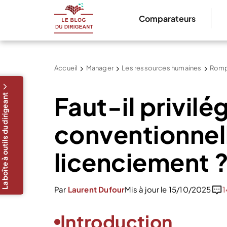
Comparateurs
Accueil
Manager
Les ressources humaines
Rompr
Faut-il privilé
La boîte à outils du dirigeant
conventionnell
licenciement 
Par
Laurent Dufour
Mis à jour le 15/10/2025
1
Introduction