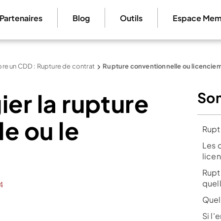
Partenaires
Blog
Outils
Espace Mem
e un CDD : Rupture de contrat
Rupture conventionnelle ou licencie
gier la rupture
So
e ou le
Rupt
Les 
?
lice
Rupt
quel
4
Quel
Si l'