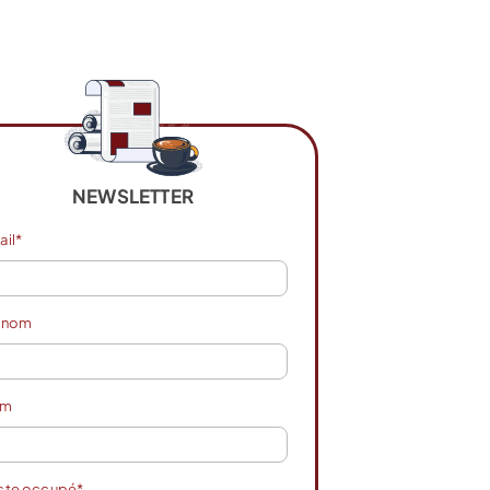
NEWSLETTER
ail*
énom
om
ste occupé*