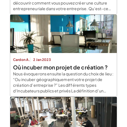
découvrir comment vous pouvez créer une culture
entrepreneuriale dans votre entreprise. Qu’est-ce
que l’aventure entrepreneurial ? Les entrepreneurs
ont tendance à lancer leur projet comme des loups
solitaires. Ils trouvent une idée innovante dans le
cadre de leur vie de […]
Cardon A.
2 Jan 2023
Où incuber mon projet de création ?
Nous évoquerons ensuite la question du choix de lieu :
“Ou incuber géographiquement votre projet de
création d’entreprise ?” Les différents types
d’Incubateurs publics et privés La définition d’un
incubateur nous amène à parler d’abord d’un point
commun entre incubateur privé et public. Ils ont le
même objectif, à savoir faciliter la maturation et
l’éclosion […]