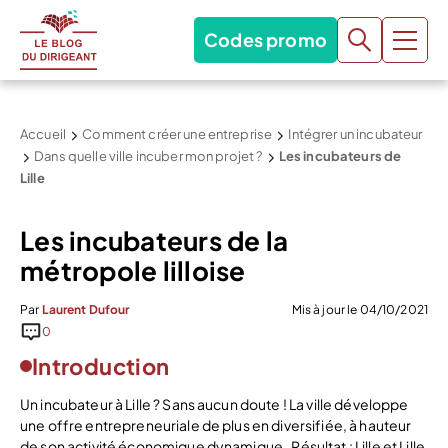
Codes promo
Accueil
Comment créer une entreprise
Intégrer un incubateur
Dans quelle ville incuber mon projet ?
Les incubateurs de
Lille
Les incubateurs de la
métropole lilloise
Par
Laurent Dufour
Mis à jour le 04/10/2021
0
Introduction
Un incubateur à Lille ? Sans aucun doute ! La ville développe
une offre entrepreneuriale de plus en diversifiée, à hauteur
de son activité économique dynamique. Résultat : Lille et Lille