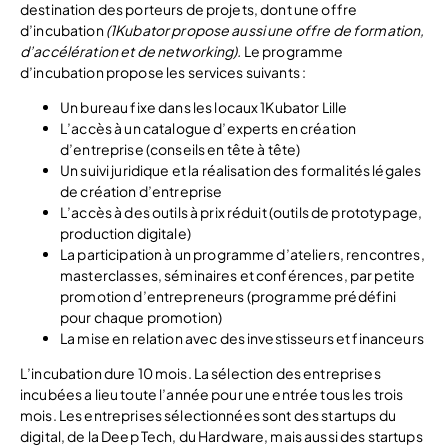
destination des porteurs de projets, dont une offre
d’incubation
(1Kubator propose aussi une offre de formation,
d’accélération et de networking).
Le programme
d’incubation propose les services suivants :
Un bureau fixe dans les locaux 1Kubator Lille
L’accès à un catalogue d’experts en création
d’entreprise (conseils en tête à tête)
Un suivi juridique et la réalisation des formalités légales
de création d’entreprise
L’accès à des outils à prix réduit (outils de prototypage,
production digitale)
La participation à un programme d’ateliers, rencontres,
masterclasses, séminaires et conférences, par petite
promotion d’entrepreneurs (programme prédéfini
pour chaque promotion)
La mise en relation avec des investisseurs et financeurs
L’incubation dure 10 mois. La sélection des entreprises
incubées a lieu toute l’année pour une entrée tous les trois
mois. Les entreprises sélectionnées sont des startups du
digital, de la Deep Tech, du Hardware, mais aussi des startups