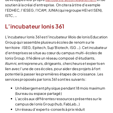
soutien à la créai d’entreprise. On citera à titre d’exemple
l’EDHEC, l’IESEG, l’ICAM, JUNIA (qui regroupe HEI et ISEN),
ISTC, …
L’incubateur Ionis 361
L’incubateur Ionis 361 est l’incubateur lillois de Ionis Education
Group qui rassemble plusieurs écoles de renom sur le
territoire : ISEG, Epitech, Sup’Biotech, ISG …). Cet incubateur
d’entreprises se situe au cœur du campus multi-écoles de
Ionis Group. Il fédère un réseau composé d’étudiants,
Alumni, entrepreneurs, dirigeants, chercheurs et experts en
lien avec l’une de ces écoles, pour aider des projets à fort
potentiel à passer les premières étapes de croissance. Les
services proposés par Ionis 361 sont les suivants :
Un hébergement physique pendant 18 mois maximum
(bureau ou espace partagé)
L’accès aux différentes ressources présentes sur le
campus de Ionis Group (hub, FabLab…)
Un réseau d’experts-conseils à prix réduit