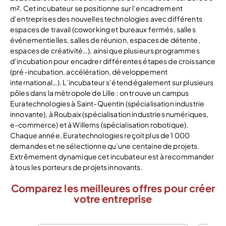
m². Cet incubateur se positionne sur l’encadrement
d’entreprises des nouvelles technologies avec différents
espaces de travail (coworking et bureaux fermés, salles
événementielles, salles de réunion, espaces de détente,
espaces de créativité…), ainsi que plusieurs programmes
d’incubation pour encadrer différentes étapes de croissance
(pré-incubation, accélération, développement
international…). L’incubateur s’étend également sur plusieurs
pôles dans la métropole de Lille : on trouve un campus
Euratechnologies à Saint-Quentin (spécialisation industrie
innovante), à Roubaix (spécialisation industries numériques,
e-commerce) et à Willems (spécialisation robotique).
Chaque année, Euratechnologies reçoit plus de 1 000
demandes et ne sélectionne qu’une centaine de projets.
Extrêmement dynamique cet incubateur est à recommander
à tous les porteurs de projets innovants.
Comparez les meilleures offres pour créer
votre entreprise