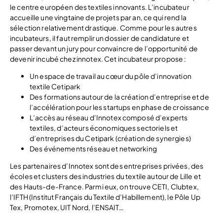
le centre européen des textiles innovants. L’incubateur
accueille une vingtaine de projets par an, ce qui rend la
sélection relativement drastique. Comme pour les autres
incubateurs, il faut remplir un dossier de candidature et
passer devant un jury pour convaincre de l’opportunité de
devenir incubé chez innotex. Cet incubateur propose :
Un espace de travail au cœur du pôle d’innovation
textile Cetipark
Des formations autour de la création d’entreprise et de
l’accélération pour les startups en phase de croissance
L’accès au réseau d’Innotex composé d’experts
textiles, d’acteurs économiques sectoriels et
d’entreprises du Cetipark (création de synergies)
Des événements réseau et networking
Les partenaires d’Innotex sont des entreprises privées, des
écoles et clusters des industries du textile autour de Lille et
des Hauts-de-France. Parmi eux, on trouve CETI, Clubtex,
l’IFTH (Institut Français du Textile d’Habillement), le Pôle Up
Tex, Promotex, UIT Nord, l’ENSAIT…