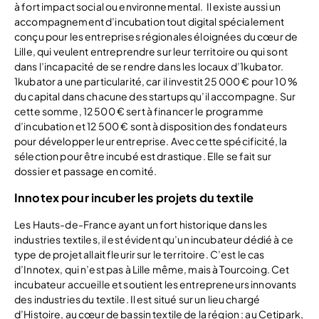
à fort impact social ou environnemental. Il existe aussi un
accompagnement d’incubation tout digital spécialement
conçu pour les entreprises régionales éloignées du cœur de
Lille, qui veulent entreprendre sur leur territoire ou qui sont
dans l’incapacité de se rendre dans les locaux d’1kubator.
1kubator a une particularité, car il investit 25 000 € pour 10 %
du capital dans chacune des startups qu’il accompagne. Sur
cette somme, 12 500 € sert à financer le programme
d’incubation et 12 500 € sont à disposition des fondateurs
pour développer leur entreprise. Avec cette spécificité, la
sélection pour être incubé est drastique. Elle se fait sur
dossier et passage en comité.
Innotex pour incuber les projets du textile
Les Hauts-de-France ayant un fort historique dans les
industries textiles, il est évident qu’un incubateur dédié à ce
type de projet allait fleurir sur le territoire. C’est le cas
d’Innotex, qui n’est pas à Lille même, mais à Tourcoing. Cet
incubateur accueille et soutient les entrepreneurs innovants
des industries du textile. Il est situé sur un lieu chargé
d’Histoire, au cœur de bassin textile de la région : au Cetipark,