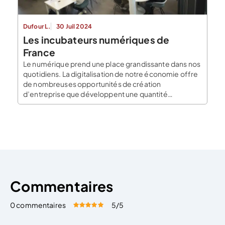
Dufour L.
30 Juil 2024
Les incubateurs numériques de
France
Le numérique prend une place grandissante dans nos
quotidiens. La digitalisation de notre économie offre
de nombreuses opportunités de création
d’entreprise que développent une quantité
d’entrepreneurs au sein d’incubateurs
technologiques. S’il est un type d’incubateur qui
mérite de se spécialiser, c’est bien l’incubateur
numérique. La diversité et la rapidité des innovations
imposent aux jeunes entreprises […]
Commentaires
0 commentaires
5
/5
Évaluez cet article:
Donner une note