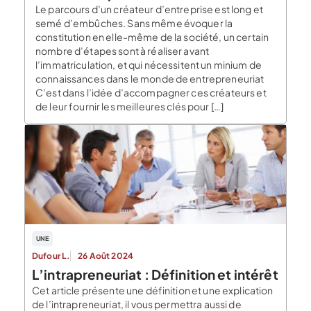
Le parcours d’un créateur d’entreprise est long et
semé d’embûches. Sans même évoquer la
constitution en elle-même de la société, un certain
nombre d’étapes sont à réaliser avant
l’immatriculation, et qui nécessitent un minium de
connaissances dans le monde de entrepreneuriat
C’est dans l’idée d’accompagner ces créateurs et
de leur fournir les meilleures clés pour […]
UNE
Dufour L.
26 Août 2024
L’intrapreneuriat : Définition et intérêt
Cet article présente une définition et une explication
de l’intrapreneuriat, il vous permettra aussi de