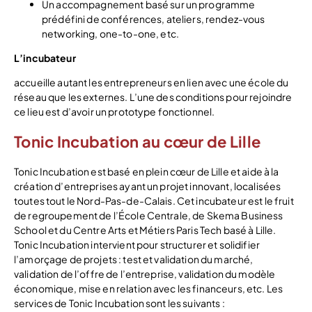
Un accompagnement basé sur un programme
prédéfini de conférences, ateliers, rendez-vous
networking, one-to-one, etc.
L’incubateur
accueille autant les entrepreneurs en lien avec une école du
réseau que les externes. L’une des conditions pour rejoindre
ce lieu est d’avoir un prototype fonctionnel.
Tonic Incubation au cœur de Lille
Tonic Incubation est basé en plein cœur de Lille et aide à la
création d’entreprises ayant un projet innovant, localisées
toutes tout le Nord-Pas-de-Calais. Cet incubateur est le fruit
de regroupement de l’École Centrale, de Skema Business
School et du Centre Arts et Métiers Paris Tech basé à Lille.
Tonic Incubation intervient pour structurer et solidifier
l’amorçage de projets : test et validation du marché,
validation de l’offre de l’entreprise, validation du modèle
économique, mise en relation avec les financeurs, etc. Les
services de Tonic Incubation sont les suivants :