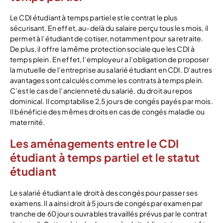
Le CDI étudiant à temps partiel est le contrat le plus
sécurisant. En effet, au-delà du salaire perçu tous les mois, il
permet à l’étudiant de cotiser, notamment pour sa retraite.
De plus, il offre la même protection sociale que les CDI à
temps plein. En effet, l’employeur a l’obligation de proposer
la mutuelle de l’entreprise au salarié étudiant en CDI. D’autres
avantages sont calculés comme les contrats à temps plein.
C’est le cas de l’ancienneté du salarié, du droit au repos
dominical. Il comptabilise 2,5 jours de congés payés par mois.
Il bénéficie des mêmes droits en cas de congés maladie ou
maternité.
Les aménagements entre le CDI
étudiant à temps partiel et le statut
étudiant
Le salarié étudiant a le droit à des congés pour passer ses
examens. Il a ainsi droit à 5 jours de congés par examen par
tranche de 60 jours ouvrables travaillés prévus par le contrat