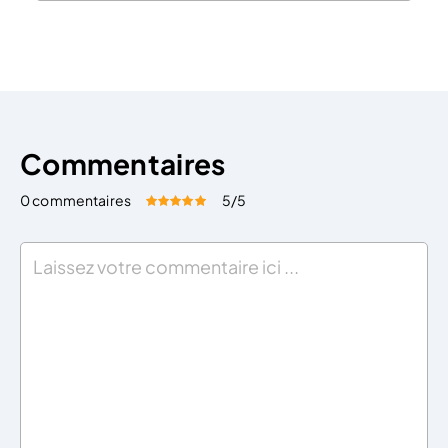
le contrat de travail est suspendu. Il constitue un
accord contractuel établi entre un intérimaire […]
Commentaires
0 commentaires
5
/5
Évaluez cet article:
Donner une note