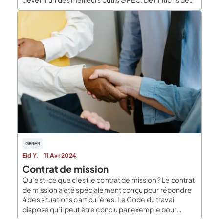
devenir un des meilleurs outils GPEC. Définitions des
termes GPEC et IA La GPEC et l’IA sont des termes
qui sont utilisés par […]
GERER
Eid Y.
11 Avr 2024
Contrat de mission
Qu’est-ce que c’est le contrat de mission ? Le contrat
de mission a été spécialement conçu pour répondre
à des situations particulières. Le Code du travail
dispose qu’il peut être conclu par exemple pour
remplacer un salarié temporairement absent ou dont