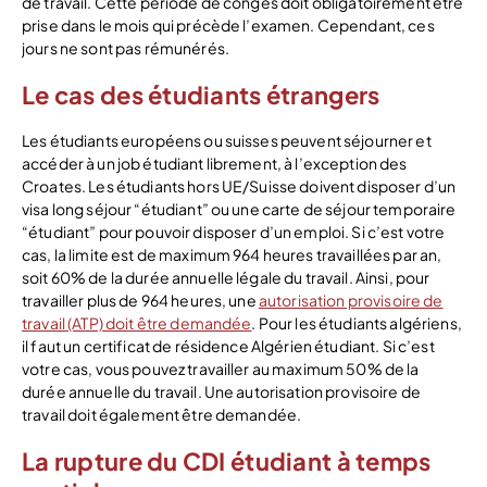
de travail. Cette période de congés doit obligatoirement être
prise dans le mois qui précède l’examen. Cependant, ces
jours ne sont pas rémunérés.
Le cas des étudiants étrangers
Les étudiants européens ou suisses peuvent séjourner et
accéder à un job étudiant librement, à l’exception des
Croates. Les étudiants hors UE/Suisse doivent disposer d’un
visa long séjour “étudiant” ou une carte de séjour temporaire
“étudiant” pour pouvoir disposer d’un emploi. Si c’est votre
cas, la limite est de maximum 964 heures travaillées par an,
soit 60% de la durée annuelle légale du travail. Ainsi, pour
travailler plus de 964 heures, une
autorisation provisoire de
travail (ATP) doit être demandée
. Pour les étudiants algériens,
il faut un certificat de résidence Algérien étudiant. Si c’est
votre cas, vous pouvez travailler au maximum 50% de la
durée annuelle du travail. Une autorisation provisoire de
travail doit également être demandée.
La rupture du CDI étudiant à temps