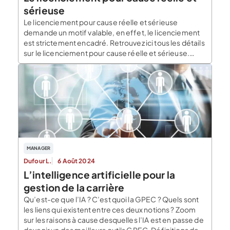
sérieuse
Le licenciement pour cause réelle et sérieuse
demande un motif valable, en effet, le licenciement
est strictement encadré. Retrouvez ici tous les détails
sur le licenciement pour cause réelle et sérieuse.
Qu’est-ce qu’un licenciement pour cause réelle et
sérieuse ? Un licenciement correspond à la rupture du
contrat de travail à l’initiative de l’employeur. Le […]
MANAGER
Dufour L.
6 Août 2024
L’intelligence artificielle pour la
gestion de la carrière
Qu’est-ce que l’IA ? C’est quoi la GPEC ? Quels sont
les liens qui existent entre ces deux notions ? Zoom
sur les raisons à cause desquelles l’IA est en passe de