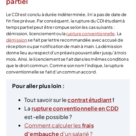
partiel
Le CDI est conclu à durée indéterminée, il n’a pas de date de
fin fixe prévue. Par conséquent, la rupture du CDI étudiant à
temps partiel peut être rompue selon les cas suivants :
démission, licenciement ou la
rupture conventionnelle
. La
démission
se fait par lettre recommandée avec accusé de
réception ou par notification de main à main. La démission
donne lieu au respect d’un préavis pouvant aller jusqu’à trois
mois. Ainsi, le licenciement se fait dans les mêmes conditions
que le droit commun. Comme son nom l’indique, la rupture
conventionnelle se fait d’un commun accord.
Pour aller plus loin :
Tout savoir sur le
contrat étudiant
!
La
rupture conventionnelle en CDD
est-elle possible ?
Comment calculer les
frais
d’embauche
d’un salarié ?