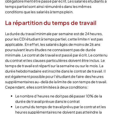
obligatoirement être passé par écrit. Les salariés étudiants à
temps partiel sont ainsi rémunérés dans les mêmes
conditions que les salariés à temps plein.
La répartition du temps de travail
La durée du travail minimale par semaine est de 24 heures,
pour les CDI étudiant à temps partiel, cette limite n’est pas
applicable. En effet, les salariés âgés de moins de 26 ans
poursuivant leurs études ne connaissent pas de durée
minimale. Le contrat de travail est passé par écrit. Le contenu
du contrat et les clauses particulières doivent être inclus. Le
temps de travail est réparti sur la semaine ou sur le mois. La
durée hebdomadaire est inscrite dans le contrat de travail. Il
est également possible pour l’étudiant de faire des heures
supplémentaires au-delà de la limite de son temps de travail.
Cependant, elles sont limitées à deux conditions :
Le nombre d’heures ne doit pas dépasser 10% de la
durée de travail prévue dans le contrat
Le cumul du temps de travail prévu par le contrat et les
heures supplémentaires ne doivent pas atteindre la