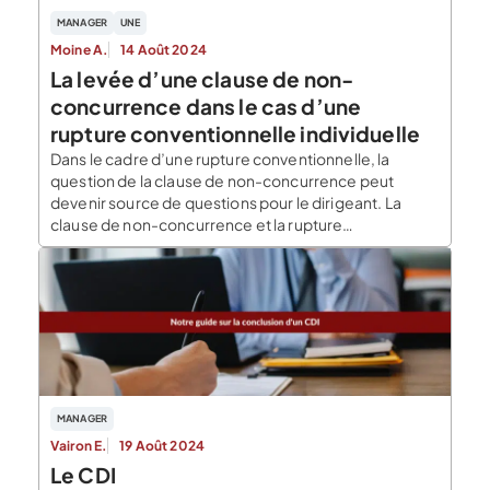
MANAGER
UNE
Moine A.
14 Août 2024
La levée d’une clause de non-
concurrence dans le cas d’une
rupture conventionnelle individuelle
Dans le cadre d’une rupture conventionnelle, la
question de la clause de non-concurrence peut
devenir source de questions pour le dirigeant. La
clause de non-concurrence et la rupture
conventionnelle, explications Pour un dirigeant, la
question de la renonciation à une clause de non-
concurrence se pose essentiellement au moment de
la cessation de la relation de […]
MANAGER
Vairon E.
19 Août 2024
Le CDI