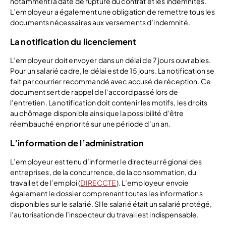
notamment la date de rupture du contrat et les indemnités.
L’employeur a également une obligation de remettre tous les
documents nécessaires aux versements d’indemnité.
La notification du licenciement
L’employeur doit envoyer dans un délai de 7 jours ouvrables.
Pour un salarié cadre, le délai est de 15 jours. La notification se
fait par courrier recommandé avec accusé de réception. Ce
document sert de rappel de l’accord passé lors de
l’entretien. La notification doit contenir les motifs, les droits
au chômage disponible ainsi que la possibilité d’être
réembauché en priorité sur une période d’un an.
L’information de l’administration
L’employeur est tenu d’informer le directeur régional des
entreprises, de la concurrence, de la consommation, du
travail et de l’emploi (
DIRECCTE
). L’employeur envoie
également le dossier comprenant toutes les informations
disponibles sur le salarié. SI le salarié était un salarié protégé,
l’autorisation de l’inspecteur du travail est indispensable.