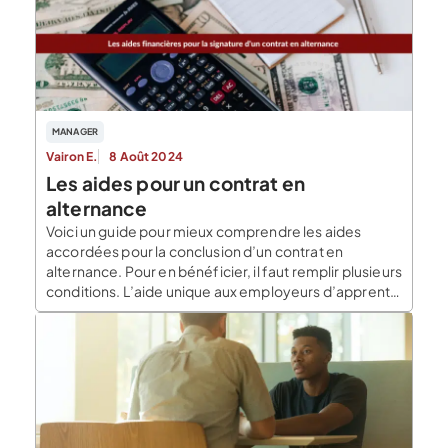
MANAGER
Vairon E.
8 Août 2024
Les aides pour un contrat en
alternance
Voici un guide pour mieux comprendre les aides
accordées pour la conclusion d’un contrat en
alternance. Pour en bénéficier, il faut remplir plusieurs
conditions. L’aide unique aux employeurs d’apprentis
Depuis le 1er janvier 2019, les entreprises qui recrutent
des apprentis peuvent bénéficier de l’aide unique.
Cette aide regroupe l’aide TPE jeunes apprentis, la
prime régionale […]