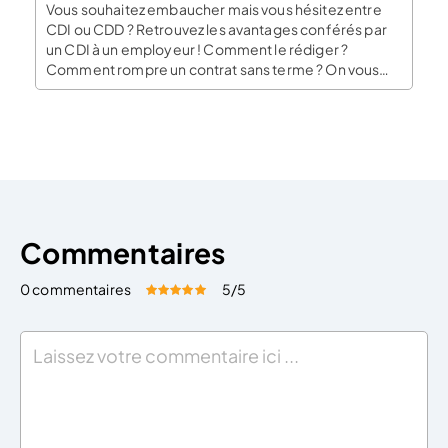
Vous souhaitez embaucher mais vous hésitez entre
CDI ou CDD ? Retrouvez les avantages conférés par
un CDI à un employeur ! Comment le rédiger ?
Comment rompre un contrat sans terme ? On vous
explique tout dans notre article. Qu’est-ce qu’un
CDI ? Le contrat à durée indéterminée (CDI) est le
nom donné à un […]
Commentaires
0 commentaires
5
/5
Évaluez cet article:
Donner une note