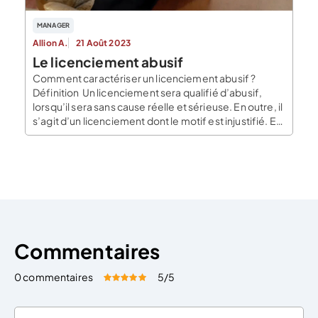
MANAGER
Allion A.
21 Août 2023
Le licenciement abusif
Comment caractériser un licenciement abusif ?
Définition Un licenciement sera qualifié d’abusif,
lorsqu’il sera sans cause réelle et sérieuse. En outre, il
s’agit d’un licenciement dont le motif est injustifié. En
effet, lorsqu’il s’agit de licencier un salarié, la cause
de ce licenciement doit être réelle et sérieuse. Cette
condition vaut à la fois pour […]
Commentaires
0 commentaires
5
/5
Évaluez cet article:
Donner une note