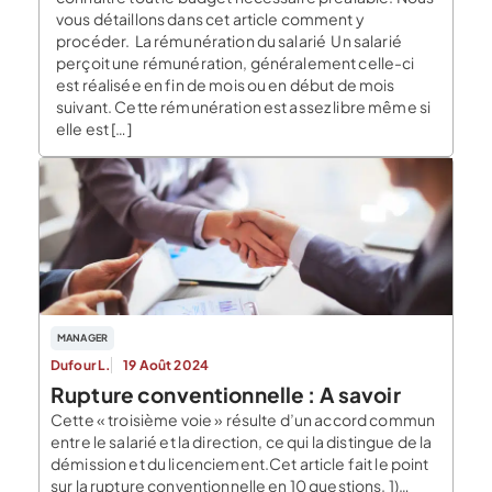
vous détaillons dans cet article comment y
procéder. La rémunération du salarié Un salarié
perçoit une rémunération, généralement celle-ci
est réalisée en fin de mois ou en début de mois
suivant. Cette rémunération est assez libre même si
elle est […]
MANAGER
Dufour L.
19 Août 2024
Rupture conventionnelle : A savoir
Cette « troisième voie » résulte d’un accord commun
entre le salarié et la direction, ce qui la distingue de la
démission et du licenciement.Cet article fait le point
sur la rupture conventionnelle en 10 questions. 1)