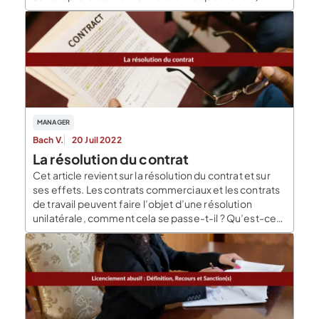
Différences entre rupture conventionnelle,
démission et licenciement Ce départ négocié
permet au salarié de quitter l’entreprise avec ses
indemnités de […]
MANAGER
Bach V.
20 Juil 2022
La résolution du contrat
Cet article revient sur la résolution du contrat et sur
ses effets. Les contrats commerciaux et les contrats
de travail peuvent faire l’objet d’une résolution
unilatérale, comment cela se passe-t-il ? Qu’est-ce
que la résolution ? Il est possible que l’une des parties
procède à la résolution du contrat pour diverses
raisons. Cette action met […]