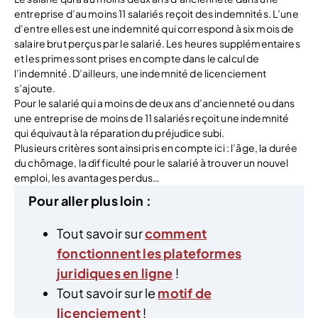
entreprise d’au moins 11 salariés reçoit des indemnités. L’une
d’entre elles est une indemnité qui correspond à six mois de
salaire brut perçus par le salarié. Les heures supplémentaires
et les primes sont prises en compte dans le calcul de
l’indemnité. D’ailleurs, une indemnité de licenciement
s’ajoute.
Pour le salarié qui a moins de deux ans d’ancienneté ou dans
une entreprise de moins de 11 salariés reçoit une indemnité
qui équivaut à la réparation du préjudice subi.
Plusieurs critères sont ainsi pris en compte ici : l’âge, la durée
du chômage, la difficulté pour le salarié à trouver un nouvel
emploi, les avantages perdus…
Pour aller plus loin :
Tout savoir sur
comment
fonctionnent les plateformes
juridiques en ligne
!
Tout savoir sur le
motif de
licenciement
!