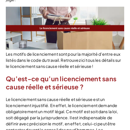
Les motifs de licenciement sont pour la majorité d’entre eux
listés dans le code du travail. Retrouvez ici tous les détails sur
le licenciement sans cause réelle et sérieuse !
Qu’est-ce qu’un licenciement sans
cause réelle et sérieuse ?
Le licenciement sans cause réelle et sérieuse est un
licenciement injustifié. En effet, le licenciement demande
obligatoirement un motif légal. Ce motif est soit dans la loi,
soit dégagé par la jurisprudence. Il est indispensable de
définir avec précision le motif, en effet, celui-ci peut être
contester devant le conseil des prud’hommes. Les