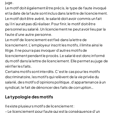
juge.
Le motif doit également être précis, le type de faute invoqué
et la date de la faute sont inclus dans la lettre de licenciement.
Le motif doit être avéré, le salarié doit avoir commis un fait
qu’il n’aurait pas dû réaliser. Pour finir, le motif doit être
personnel au salarié. Un licenciement ne peut avoir lieu par la
faute d’une autre personne.
Le motif de licenciement est fixé dans la lettre de
licenciement. L’employeur inscrit les motifs, il limite ainsi le
litige. Il ne pourra pas invoquer d’autres motifs de
licenciement pendant le procès. Le salarié est donc informé
du motif dans la lettre de licenciement. Elle permet au juge de
vérifier les faits.
Certains motifs sont interdits. C’est le cas pour les motifs
discriminatoire, les motifs qui relèvent de la vie privée du
salarié, des motifs d’opinions politique, d’appartenance à un
syndicat, le fait de dénoncer des faits de corruption…
La typologie des motifs
Il existe plusieurs motifs de licenciement :
– Le licenciement pour faute qui est la conséquence d’un