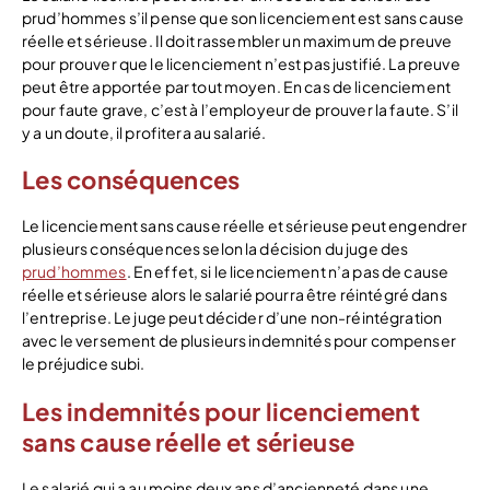
prud’hommes s’il pense que son licenciement est sans cause
réelle et sérieuse. Il doit rassembler un maximum de preuve
pour prouver que le licenciement n’est pas justifié. La preuve
peut être apportée par tout moyen. En cas de licenciement
pour faute grave, c’est à l’employeur de prouver la faute. S’il
y a un doute, il profitera au salarié.
Les conséquences
Le licenciement sans cause réelle et sérieuse peut engendrer
plusieurs conséquences selon la décision du juge des
prud’hommes
. En effet, si le licenciement n’a pas de cause
réelle et sérieuse alors le salarié pourra être réintégré dans
l’entreprise. Le juge peut décider d’une non-réintégration
avec le versement de plusieurs indemnités pour compenser
le préjudice subi.
Les indemnités pour licenciement
sans cause réelle et sérieuse
Le salarié qui a au moins deux ans d’ancienneté dans une