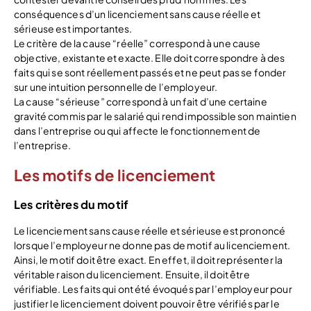
conséquences d’un licenciement sans cause réelle et
sérieuse est importantes.
Le critère de la cause “réelle” correspond à une cause
objective, existante et exacte. Elle doit correspondre à des
faits qui se sont réellement passés et ne peut pas se fonder
sur une intuition personnelle de l’employeur.
La cause “sérieuse” correspond à un fait d’une certaine
gravité commis par le salarié qui rend impossible son maintien
dans l’entreprise ou qui affecte le fonctionnement de
l’entreprise.
Les motifs de licenciement
Les critères du motif
Le licenciement sans cause réelle et sérieuse est prononcé
lorsque l’employeur ne donne pas de motif au licenciement.
Ainsi, le motif doit être exact. En effet, il doit représenter la
véritable raison du licenciement. Ensuite, il doit être
vérifiable. Les faits qui ont été évoqués par l’employeur pour
justifier le licenciement doivent pouvoir être vérifiés par le