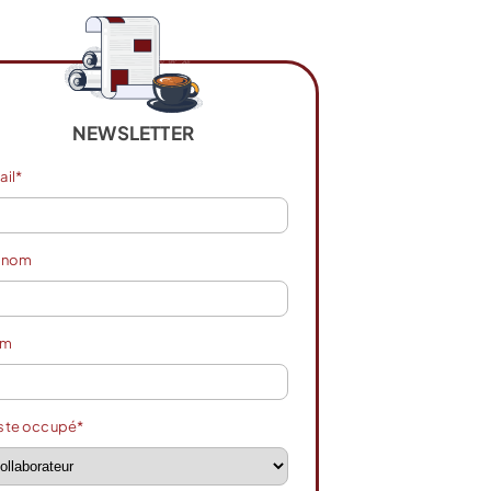
NEWSLETTER
ail*
énom
om
ste occupé*