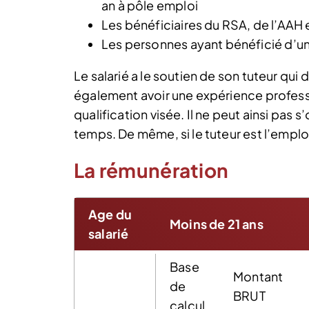
an à pôle emploi
Les bénéficiaires du RSA, de l’AAH 
Les personnes ayant bénéficié d’un
Le salarié a le soutien de son tuteur qui d
également avoir une expérience professi
qualification visée. Il ne peut ainsi pa
temps. De même, si le tuteur est l’emp
La rémunération
Age du
Moins de 21 ans
salarié
Base
Montant
de
BRUT
calcul