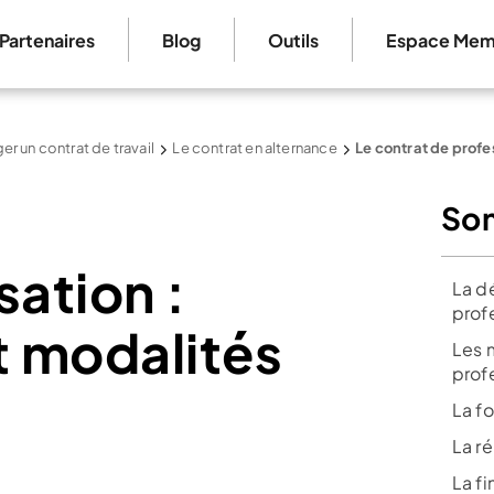
Partenaires
Blog
Outils
Espace Mem
er un contrat de travail
Le contrat en alternance
Le contrat de profe
So
sation :
La dé
prof
t modalités
Les 
prof
La f
La r
La fi