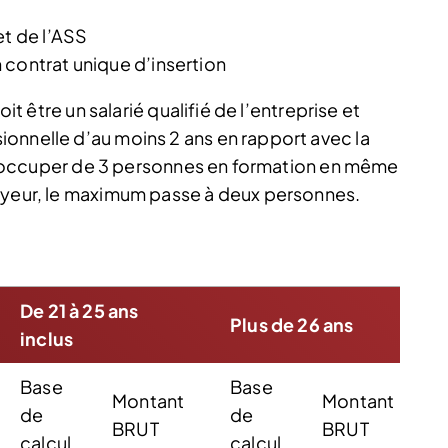
et de l’ASS
 contrat unique d’insertion
oit être un salarié qualifié de l’entreprise et
onnelle d’au moins 2 ans en rapport avec la
s s’occuper de 3 personnes en formation en même
loyeur, le maximum passe à deux personnes.
De 21 à 25 ans
Plus de 26 ans
inclus
Base
Base
Montant
Montant
de
de
BRUT
BRUT
calcul
calcul