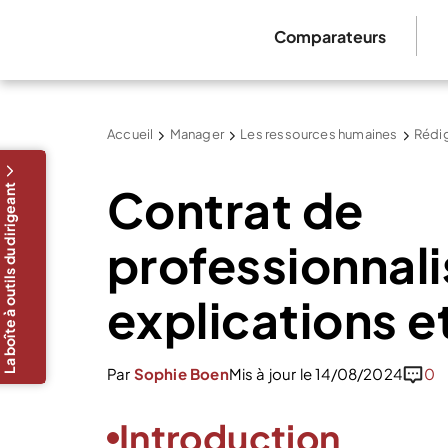
Comparateurs
Accueil
Manager
Les ressources humaines
Rédig
Contrat de
La boîte à outils du dirigeant
professionnali
explications e
Par
Sophie Boen
Mis à jour le 14/08/2024
0
Introduction