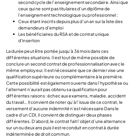
second cycle de l’enseignement secondaire. Ainsi que
ceux qui ne sont pas titulaires d’un diplôme de
l’enseignement technologique ou professionnel ;
Ceux étant inscrits depuis plus d’un an sur la liste des
demandeurs d’emploi
Les bénéficiaires du RSA et de contrat unique
d’insertion
La durée peut être portée jusqu’à 36 mois dans ces
différentes situations. Il est tout de même possible de
conclure un second contrat de professionnalisation avec le
même employeur. Il est nécessaire que ce dernier vise une
qualification supérieure ou complémentaire à la première.
Cette possibilité est également ouverte dans l’hypothèse ou
l’alternant n’aurait pas obtenu sa qualification pour
différentes raisons : échec aux examens, maladie, accident
du travail… Il convient de noter qu’à l’issue de ce contrat, le
versement d’aucune indemnité n’est nécessaire Dans le
cadre d’un CDI, il convient de distinguer deux phases
différentes. D’abord, le contrat fait l’objet d’une alternance
sur un ou deux ans puis il est reconduit en contrat à durée
indéterminée de droit commun.