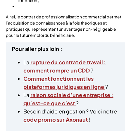
formation ;
…
Ainsi, le contrat de professionnalisation commercial permet
l’acquisition de connaissances à la fois théoriques et
pratiques qui représentent un avantage non-négligeable
pour le futur emploi du bénéficiaire.
Pour aller plus loin :
La
rupture du contrat de travail :
comment rompre un CDD
?
Comment fonctionnent les
plateformes juridiques en ligne
?
La
raison sociale d’une entreprise :
qu’est-ce que c’est
?
Besoin d’aide en gestion ? Voici notre
code promo sur Axonaut
!