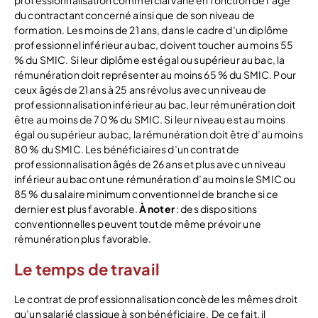
du contractant concerné ainsi que de son niveau de
formation. Les moins de 21 ans, dans le cadre d’un diplôme
professionnel inférieur au bac, doivent toucher au moins 55
% du SMIC. Si leur diplôme est égal ou supérieur au bac, la
rémunération doit représenter au moins 65 % du SMIC. Pour
ceux âgés de 21 ans à 25 ans révolus avec un niveau de
professionnalisation inférieur au bac, leur rémunération doit
être au moins de 70 % du SMIC. Si leur niveau est au moins
égal ou supérieur au bac, la rémunération doit être d’au moins
80 % du SMIC. Les bénéficiaires d’un contrat de
professionnalisation âgés de 26 ans et plus avec un niveau
inférieur au bac ont une rémunération d’au moins le SMIC ou
85 % du salaire minimum conventionnel de branche si ce
dernier est plus favorable.
À noter
: des dispositions
conventionnelles peuvent tout de même prévoir une
rémunération plus favorable.
Le temps de travail
Le contrat de professionnalisation concède les mêmes droit
qu’un salarié classique à son bénéficiaire. De ce fait, il