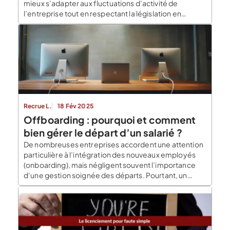
mieux s’adapter aux fluctuations d’activité de
l’entreprise tout en respectant la législation en
vigueur. Découvrons en détail son fonctionnement,
ses avantages, et les points clés à surveiller. Qu’est-
ce que l’annualisation du temps de travail ?
L’annualisation du temps de travail est […]
Recrue L.
18 Fév 2025
Offboarding : pourquoi et comment
bien gérer le départ d’un salarié ?
De nombreuses entreprises accordent une attention
particulière à l’intégration des nouveaux employés
(onboarding), mais négligent souvent l’importance
d’une gestion soignée des départs. Pourtant, un
offboarding bien structuré est tout aussi crucial pour
le bon fonctionnement et la réputation de
l’organisation. Offboarding : définition et importance
L’offboarding consiste à structurer et formaliser le
processus de départ d’un […]