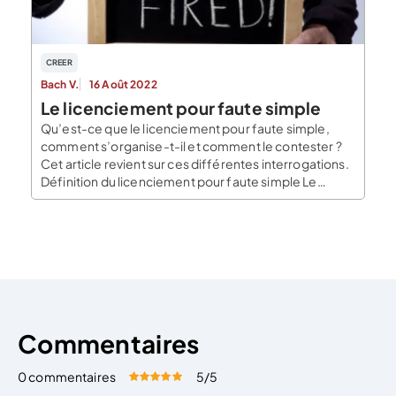
CREER
Bach V.
16 Août 2022
Le licenciement pour faute simple
Qu’est-ce que le licenciement pour faute simple,
comment s’organise-t-il et comment le contester ?
Cet article revient sur ces différentes interrogations.
Définition du licenciement pour faute simple Le
licenciement pour faute simple est l’un des
licenciements pour motifs personnels qui existent au
même titre que le licenciement pour faute grave et le
licenciement pour faute […]
Commentaires
0 commentaires
5
/5
Évaluez cet article:
Donner une note