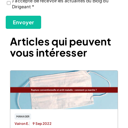
J'accepte de recevoir les actualités du Blog du
Dirigeant *
(Nécessaire)
Envoyer
Articles qui peuvent
vous intéresser
MANAGER
Vairon E.
9 Sep 2022