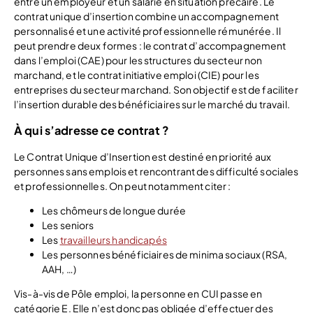
entre un employeur et un salarié en situation précaire. Le
contrat unique d’insertion combine un accompagnement
personnalisé et une activité professionnelle rémunérée. Il
peut prendre deux formes : le contrat d’accompagnement
dans l’emploi (CAE) pour les structures du secteur non
marchand, et le contrat initiative emploi (CIE) pour les
entreprises du secteur marchand. Son objectif est de faciliter
l’insertion durable des bénéficiaires sur le marché du travail.
À qui s’adresse ce contrat ?
Le Contrat Unique d’Insertion est destiné en priorité aux
personnes sans emplois et rencontrant des difficulté sociales
et professionnelles. On peut notamment citer :
Les chômeurs de longue durée
Les seniors
Les
travailleurs handicapés
Les personnes bénéficiaires de minima sociaux (RSA,
AAH, …)
Vis-à-vis de Pôle emploi, la personne en CUI passe en
catégorie E. Elle n’est donc pas obligée d’effectuer des