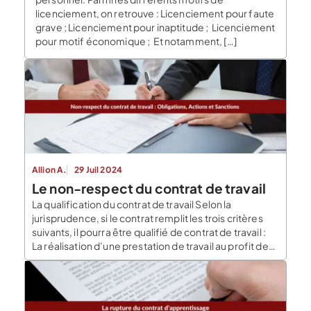
licenciement, on retrouve : Licenciement pour faute
grave ; Licenciement pour inaptitude ; Licenciement
pour motif économique ; Et notamment, […]
Allion A.
29 Juil 2024
Le non-respect du contrat de travail
La qualification du contrat de travail Selon la
jurisprudence, si le contrat remplit les trois critères
suivants, il pourra être qualifié de contrat de travail :
La réalisation d’une prestation de travail au profit de
l’employeur ; En contrepartie de la réalisation de
cette prestation, le salarié doit avoir une
rémunération ; Il doit y […]