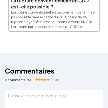
La rupture conventionnelle en CDD
est-elle possible ?
La rupture conventionnelle à proprement parler n’est
pas possible dans le cadre du CDD, ce mode de
rupture n’ayant été prévu que dans le cadre du CDI.
La rupture par un accord commun du CDD se
différencie de la rupture conventionnelle par les
règles légales s’y appliquant. En effet, la rupture
conventionnelle en CDI se […]
Commentaires
0 commentaires
5
/5
Évaluez cet article:
Donner une note