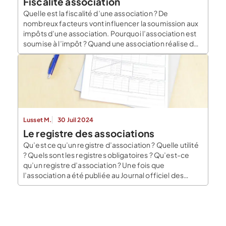
Fiscalité association
Quelle est la fiscalité d’une association ? De
nombreux facteurs vont influencer la soumission aux
impôts d’une association. Pourquoi l’association est
soumise à l’impôt ? Quand une association réalise des
activités lucratives, elle sera obligatoirement soumise
aux impôts commerciaux. Cela correspond à l’impôt
sur les sociétés, la TVA et la contribution économique
territoriale. Pour déterminer […]
Lusset M.
30 Juil 2024
Le registre des associations
Qu’est ce qu’un registre d’association ? Quelle utilité
? Quels sont les registres obligatoires ? Qu’est-ce
qu’un registre d’association ? Une fois que
l’association a été publiée au Journal officiel des
associations, elle acquiert la personnalité morale qui
lui offre des droits. Mais une association a aussi des
devoirs, comme celui d’informer sur les
modifications […]