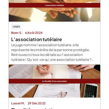
CREER
Boen S.
6 Août 2024
L’association tutélaire
Le juge nomme l’association tutélaire, elle
représente les intérêts de la personne protégée.
Retrouvez ici tous les détails sur l’association
tutélaire ! Qu’est-ce qu’une association tutélaire ?
L’association tutélaire est une association régie par la
loi de 1901. Elle exerce une activité de protection
juridique pour la protection des majeurs incapables et
des mineurs. Ainsi, la […]
Lusset M.
29 Déc 2022