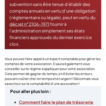
subvention sans être tenue d’établir des
comptes annuels en vertu d’une obligation
( réglementaire ou légale), peut en vertu du
décret n°2106-1971
fournir à
l’administration simplement ses états
financiers approuvés du dernier exercice
clos.
Vous pouvez faire appel à un expert comptable pour gérer les
comptes de votre association. Il saura également vous
conseiller sur le régime à appliquer pour votre association.
Cela permet de gagner du temps, et d’éviter les erreurs
pouvant coûter cher en temps et en argent ! Désormais vous
savez tout sur la comptabilité d’une association !
Pour
aller
plus
loin
:
Comment faire le plan de trésorerie