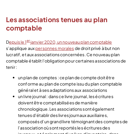
Je crée !
Les associations tenues au plan
comptable
er
D
epuis le 1
janvier 2020, un nouveau plan comptable
s’applique aux
personnes morales
de droit privé à but non
lucratif, et aux associations concernées. Ce nouveau plan
comptable établit l’obligation pour certaines associations de
tenir :
un plan de comptes : ce plan de compte doit être
conforme au plan de compte issu du plan comptable
général et à ses adaptations aux associations
un livre journal : dans ce livre journal, les écritures
doivent être comptabilisées de manière
chronologique. Les associations sont également
tenues d’établir des livres journaux auxiliaires,
composés d’un grand livre témoignant des comptes de
l’association où sont reportés les écritures des
journaux, et également d’un livre d’inventaire, dans