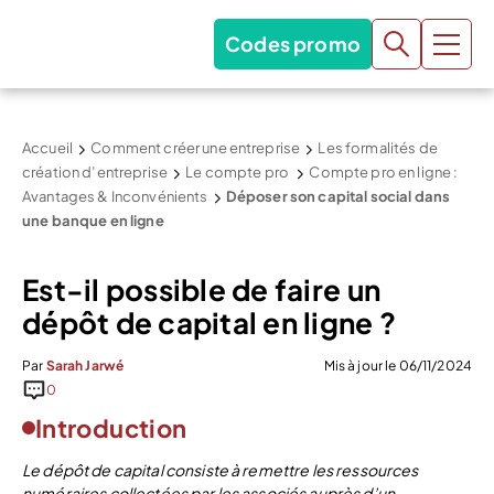
Codes promo
Accueil
Comment créer une entreprise
Les formalités de
création d’entreprise
Le compte pro
Compte pro en ligne :
Avantages & Inconvénients
Déposer son capital social dans
une banque en ligne
Est-il possible de faire un
dépôt de capital en ligne ?
Par
Sarah Jarwé
Mis à jour le 06/11/2024
0
Introduction
Le dépôt de capital consiste à remettre les ressources
numéraires collectées par les associés auprès d’un