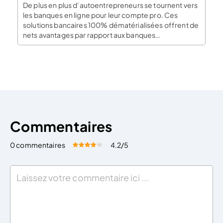
De plus en plus d’autoentrepreneurs se tournent vers
les banques en ligne pour leur compte pro. Ces
solutions bancaires 100% dématérialisées offrent de
nets avantages par rapport aux banques
traditionnelles. Le statut juridique d’auto-
entrepreneur est un statut intéressant, car il permet à
toute personne de créer et gérer facilement une
activité professionnelle. Le choix d’une […]
Commentaires
0 commentaires
4.2
/5
Évaluez cet article:
Donner une note