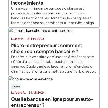
inconvénients
Un service minimum de banque à distance est
proposé par toutes les banques, y compris les
banques traditionnelles. Toutefois, les banques en
ligne et les néobanques misent sur un service en ligne
innovant et des applications smartphone
esthétiques. Banques à distance : fonctionnement et
tarifs Les services de banques à distance Vous
Lusset M.
21 Fév 2023
effectuez bon nombre […]
Micro-entrepreneur : comment
choisir son compte bancaire ?
En effet, si la constitution d’une société nécessite le
dépôt d’un capital social, la publication d’une
annonce légale ainsi que la constitution d’un dossier
d’immatriculation à transmettre au greffe, la création
d’une micro-entreprise nécessite simplement de
remplir un document en ligne gratuitement. Quelles
obligations bancaires pour un micro-entrepreneur ?
CREER
Les obligations bancaires des micro-entrepreneurs
Lefebre A.
31 Juil 2024
sont également […]
Quelle banque en ligne pour un auto-
entrepreneur ?