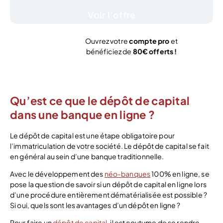
Voir l’offre
Ouvrez votre
compte pro
et
bénéficiez de
80€ offerts !
J’ouvre mon compte
Qu’est ce que le dépôt de capital
dans une banque en ligne ?
Le dépôt de capital est une étape obligatoire pour
l’immatriculation de votre société. Le dépôt de capital se fait
en général au sein d’une banque traditionnelle.
Avec le développement des
néo-banques
100% en ligne, se
pose la question de savoir si un dépôt de capital en ligne lors
d’une procédure entièrement dématérialisée est possible ?
Si oui, quels sont les avantages d’un dépôt en ligne ?
Pour faire un
dépôt de capital
, il est coutume de se rendre