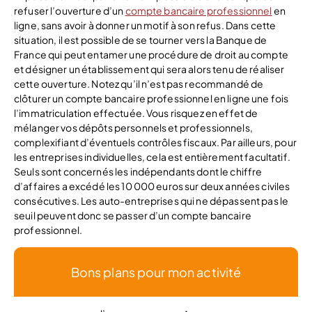
refuser l’ouverture d’un
compte bancaire professionnel
en
ligne, sans avoir à donner un motif à son refus. Dans cette
situation, il est possible de se tourner vers la Banque de
France qui peut entamer une procédure de droit au compte
et désigner un établissement qui sera alors tenu de réaliser
cette ouverture. Notez qu’il n’est pas recommandé de
clôturer un compte bancaire professionnel en ligne une fois
l’immatriculation effectuée. Vous risquez en effet de
mélanger vos dépôts personnels et professionnels,
complexifiant d’éventuels contrôles fiscaux. Par ailleurs, pour
les entreprises individuelles, cela est entièrement facultatif.
Seuls sont concernés les indépendants dont le chiffre
d’affaires a excédé les 10 000 euros sur deux années civiles
consécutives. Les auto-entreprises qui ne dépassent pas le
seuil peuvent donc se passer d’un compte bancaire
professionnel.
Bons plans pour mon activité