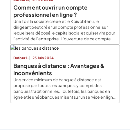
Les obligations bancaires des micro-entrepreneurs
Comment ouvrir un compte
sont également […]
professionnel en ligne ?
Une fois la société créée et le Kbis obtenu, le
dirigeant peut créer un compte professionnel sur
lequel sera déposé le capital social et qui servira pour
l’activité de l’entreprise. L’ouverture de ce compte
professionnel, qui ne doit pas se faire
obligatoirement dans l’établissement dans lequel le
dépôt du capital social a été fait, revêt […]
Dufour L.
25 Juin 2024
Banques à distance : Avantages &
inconvénients
Un service minimum de banque à distance est
proposé par toutes les banques, y compris les
banques traditionnelles. Toutefois, les banques en
ligne et les néobanques misent sur un service en ligne
innovant et des applications smartphone
esthétiques. Banques à distance : fonctionnement et
tarifs Les services de banques à distance Vous
effectuez bon nombre […]