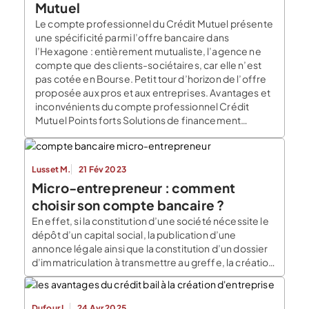
Mutuel
Le compte professionnel du Crédit Mutuel présente
une spécificité parmi l’offre bancaire dans
l’Hexagone : entièrement mutualiste, l’agence ne
compte que des clients-sociétaires, car elle n’est
pas cotée en Bourse. Petit tour d’horizon de l’offre
proposée aux pros et aux entreprises. Avantages et
inconvénients du compte professionnel Crédit
Mutuel Points forts Solutions de financement
Aucune […]
Lusset M.
21 Fév 2023
Micro-entrepreneur : comment
choisir son compte bancaire ?
En effet, si la constitution d’une société nécessite le
dépôt d’un capital social, la publication d’une
annonce légale ainsi que la constitution d’un dossier
d’immatriculation à transmettre au greffe, la création
d’une micro-entreprise nécessite simplement de
remplir un document en ligne gratuitement. Quelles
obligations bancaires pour un micro-entrepreneur ?
Dufour L.
24 Avr 2025