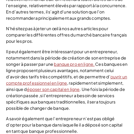
l’enseigne, relativement élevés par rapport à la concurrence.
En d’autres termes, il s’agit d’une solution que l’on
recommandera principalement aux grands comptes.
N’hésitez pas à jeter un œil à nos autres articles pour
comparer les différentes offres du marché bancaire français
pour les pros.
Il peut également être intéressant pour un entrepreneur,
notamment dans la période de création de son entreprise de
songer à passer par une
banque pro en ligne.
Ces banques en
ligne proposent plusieurs avantages, notamment celui
d’avoir des tarifs très compétitifs, et de permettre d’
ouvrir un
compte professionnel en ligne
, rapidement et simplement,
ainsi que d
époser son capital en ligne
. Une fois la période de
création passée ,si l’entrepreneur a besoin de services
spécifiques aux banques traditionnelles, il sera toujours
possible de changer de banque.
A savoir également que l’entrepreneur n’est pas obligé
d’opter pour la banque dans laquelle il a déposé son capital
en tant que banque professionnelle.