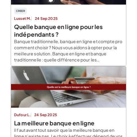
CREER
Lusset M.
24 Sep 2025
Quelle banque en ligne pour les
indépendants ?
Banque traditionnelle, banque en ligne et compte pro
comment choisir ? Nous vous aidons à opter pour la
meilleure solution. Banque en ligne et banque
traditionnelle : quelle différence pour les
indépendants ? Pour les clients, les principales
différences entre les banques traditionnelles et les
banques en ligne concernent la digitalisation des
services et leur […]
Dufour L.
24 Sep 2025
La meilleure banque en ligne
Il faut avant tout savoir que la meilleure banque en
ligne n’existe pas. Le choix à effectuer dépend de vos