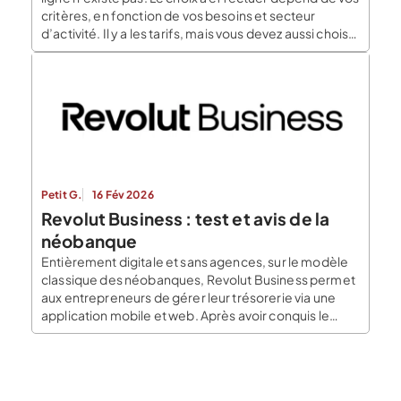
critères, en fonction de vos besoins et secteur
d’activité. Il y a les tarifs, mais vous devez aussi choisir
un établissement dont l’offre correspond à vos
besoins quotidiens, au-delà de la gratuité de certains
services […]
Petit G.
16 Fév 2026
Revolut Business : test et avis de la
néobanque
Entièrement digitale et sans agences, sur le modèle
classique des néobanques, Revolut Business permet
aux entrepreneurs de gérer leur trésorerie via une
application mobile et web. Après avoir conquis le
cœur des particuliers, avec plus de 65 millions de
clients, Revolut s’attaque aux professionnels avec
l’offre Revolut Business qui compte déjà plus de 500
000 […]