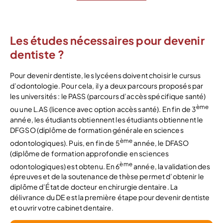
Les études nécessaires pour devenir
dentiste ?
Pour devenir dentiste, les lycéens doivent choisir le cursus
d’odontologie. Pour cela, il y a deux parcours proposés par
les universités : le PASS (parcours d’accès spécifique santé)
ème
ou une L.AS (licence avec option accès santé). En fin de 3
année, les étudiants obtiennent les étudiants obtiennent le
DFGSO (diplôme de formation générale en sciences
ème
odontologiques). Puis, en fin de 5
année, le DFASO
(diplôme de formation approfondie en sciences
ème
odontologiques) est obtenu. En 6
année, la validation des
épreuves et de la soutenance de thèse permet d’obtenir le
diplôme d’État de docteur en chirurgie dentaire. La
délivrance du DE est la première étape pour devenir dentiste
et ouvrir votre cabinet dentaire.