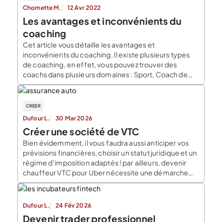
Chomette M.
12 Avr 2022
Les avantages et inconvénients du
coaching
Cet article vous détaille les avantages et
inconvénients du coaching. Il existe plusieurs types
de coaching, en effet, vous pouvez trouver des
coachs dans plusieurs domaines : Sport, Coach de
vie, Coach de santé, De développement personnel,
De création d’entreprise, Mais également dans la
gestion d’une entreprise … Vous pouvez trouver des
CREER
coachs physiques, des coachs […]
Dufour L.
30 Mar 2026
Créer une société de VTC
Bien évidemment, il vous faudra aussi anticiper vos
prévisions financières, choisir un statut juridique et un
régime d’imposition adaptés ! par ailleurs, devenir
chauffeur VTC pour Uber nécessite une démarche
particulière. On vous explique tout sur le Blog du
Dirigeant. Les conditions professionnelles pour avoir
le droit de créer une entreprise de VTC Pour pouvoir
Dufour L.
24 Fév 2026
devenir […]
Devenir trader professionnel