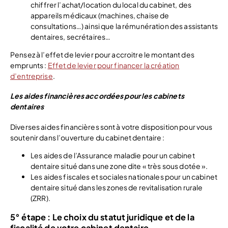
chiffrer l’achat/location du local du cabinet, des
appareils médicaux (machines, chaise de
consultations…) ainsi que la rémunération des assistants
dentaires, secrétaires…
Pensez à l’effet de levier pour accroitre le montant des
emprunts :
Effet de levier pour financer la création
d’entreprise
.
Les aides financières accordées pour les cabinets
dentaires
Diverses aides financières sont à votre disposition pour vous
soutenir dans l’ouverture du cabinet dentaire :
Les aides de l’Assurance maladie pour un cabinet
dentaire situé dans une zone dite « très sous dotée ».
Les aides fiscales et sociales nationales pour un cabinet
dentaire situé dans les zones de revitalisation rurale
(ZRR).
5° étape : Le choix du statut juridique et de la
fiscalité de votre cabinet dentaire