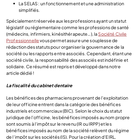
La SELAS : un fonctionnement et une administration
simplifiés.
Spécialement réservée aux les professions ayant un statut
législatif ou réglementaire comme les professions de santé
(médecins, infirmiers, kinésithérapeute…), la
Société Civile
Professionnelle
vous permet assure une souplesse de
rédaction des statuts pour organiser la gouvernance de la
société ou les rapports entre associés. Cependant, étant une
société civile, la responsabilité des associés est indéfinie et
solidaire. Ce résumé est repris et développé dans notre
article dédié !
La fiscalité du cabinet dentaire
Les bénéfices des pharmaciens provenant de l’exploitation
de leur officine entrent dans la catégorie des bénéfices
industriels et commerciaux (BIC). Selon le choix du statut
juridique de l’officine, les bénéfices imposés au nom propre
sont soumis à l’impôt sur le revenu (IR ou IRPP) et les
bénéfices imposés au nom de la société relèvent du régime
de l’impôt sur les sociétés (IS). Pour la création d’EIRL,