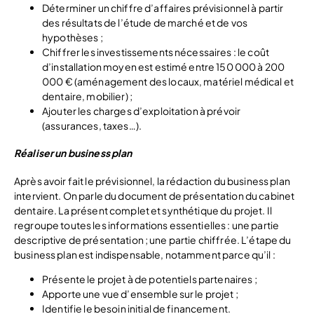
Déterminer un chiffre d’affaires prévisionnel à partir
des résultats de l’étude de marché et de vos
hypothèses ;
Chiffrer les investissements nécessaires : le coût
d’installation moyen est estimé entre 150 000 à 200
000 € (aménagement des locaux, matériel médical et
dentaire, mobilier) ;
Ajouter les charges d’exploitation à prévoir
(assurances, taxes…).
Réaliser un business plan
Après avoir fait le prévisionnel, la rédaction du business plan
intervient. On parle du document de présentation du cabinet
dentaire. La présent complet et synthétique du projet. Il
regroupe toutes les informations essentielles : une partie
descriptive de présentation ; une partie chiffrée. L’étape du
business plan est indispensable, notamment parce qu’il :
Présente le projet à de potentiels partenaires ;
Apporte une vue d’ensemble sur le projet ;
Identifie le besoin initial de financement.