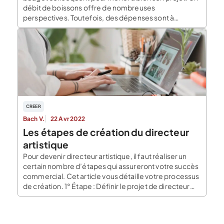
débit de boissons offre de nombreuses
perspectives. Toutefois, des dépenses sont à
effectuer pour assurer le démarrage et la pérennité
des activités. Cependant, entre les formalités
administratives et les différents frais inhérents au
local, il […]
CREER
Bach V.
22 Avr 2022
Les étapes de création du directeur
artistique
Pour devenir directeur artistique, il faut réaliser un
certain nombre d’étapes qui assureront votre succès
commercial. Cet article vous détaille votre processus
de création. 1° Étape : Définir le projet de directeur
artistique La première étape avant de se lancer dans
l’aventure est de définir la localisation de votre
agence artistique et de cibler la […]