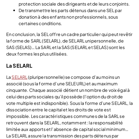
protection sociale des dirigeants et de leurs conjoints.
De transmettre les parts détenus dans une SEL par
donation à des enfants non professionnels, sous
certaines conditions.
En conclusion, la SEL offre un cadre particulier qui peut revêtir
la forme de SARL (SELARL), de SELARL unipersonnelle, de
SAS (SELAS)… La SARL et la SAS (SELARL et SELAS) sont les
deux formes les plus utilisées.
La SELARL
La
SELARL
(pluripersonnelle) se compose d’au moins un
associé (sous la forme d’une SELEURL) et au maximum
cinquante. Chaque associé détient un nombre de voix égal à
celui des parts sociales qu’il possède (l’option du droit de
vote multiple est indisponible). Sous la forme d’une SELARL, la
dissociation entre le capital et les droits de vote est
impossible. Les caractéristiques communes de la SARL se
retrouvent dans la SELARL, notamment : la responsabilité
limitée aux apports et l’absence de capital social minimum…
La SELARL assure la transmission des parts détenus par