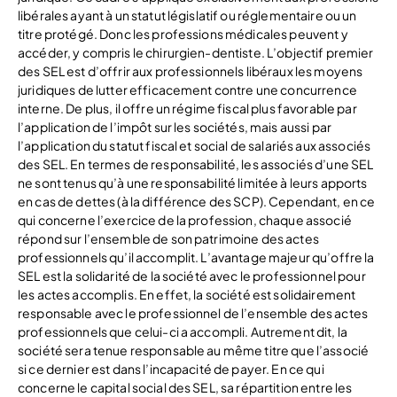
libérales ayant à un statut législatif ou réglementaire ou un
titre protégé. Donc les professions médicales peuvent y
accéder, y compris le chirurgien-dentiste. L’objectif premier
des SEL est d’offrir aux professionnels libéraux les moyens
juridiques de lutter efficacement contre une concurrence
interne. De plus, il offre un régime fiscal plus favorable par
l’application de l’impôt sur les sociétés, mais aussi par
l’application du statut fiscal et social de salariés aux associés
des SEL. En termes de responsabilité, les associés d’une SEL
ne sont tenus qu’à une responsabilité limitée à leurs apports
en cas de dettes (à la différence des SCP). Cependant, en ce
qui concerne l’exercice de la profession, chaque associé
répond sur l’ensemble de son patrimoine des actes
professionnels qu’il accomplit. L’avantage majeur qu’offre la
SEL est la solidarité de la société avec le professionnel pour
les actes accomplis. En effet, la société est solidairement
responsable avec le professionnel de l’ensemble des actes
professionnels que celui-ci a accompli. Autrement dit, la
société sera tenue responsable au même titre que l’associé
si ce dernier est dans l’incapacité de payer. En ce qui
concerne le capital social des SEL, sa répartition entre les