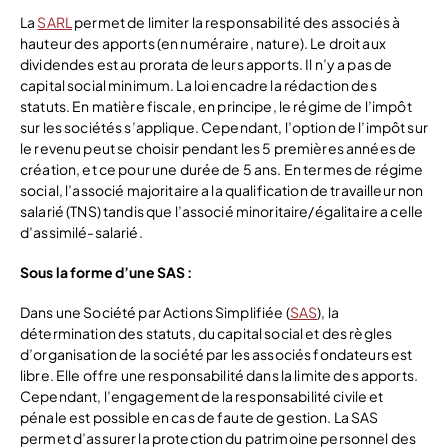
La
SARL
permet de limiter la responsabilité des associés à
hauteur des apports (en numéraire, nature). Le droit aux
dividendes est au prorata de leurs apports. Il n’y a pas de
capital social minimum. La loi encadre la rédaction des
statuts. En matière fiscale, en principe, le régime de l’impôt
sur les sociétés s’applique. Cependant, l’option de l’impôt sur
le revenu peut se choisir pendant les 5 premières années de
création, et ce pour une durée de 5 ans. En termes de régime
social, l’associé majoritaire a la qualification de travailleur non
salarié (TNS) tandis que l’associé minoritaire/égalitaire a celle
d’assimilé-salarié.
Sous la forme d’une SAS :
Dans une Société par Actions Simplifiée (
SAS
), la
détermination des statuts, du capital social et des règles
d’organisation de la société par les associés fondateurs est
libre. Elle offre une responsabilité dans la limite des apports.
Cependant, l’engagement de la responsabilité civile et
pénale est possible en cas de faute de gestion. La SAS
permet d’assurer la protection du patrimoine personnel des