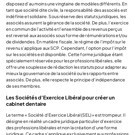
disposez d’au moins une vingtaine de modèles différents. En
tant que société dite civile, la responsabilité des associés est
indéfinie et solidaire. Sous réserve des statuts juridiques, les
associés assurent la gérance de la société. De plus, l’exercice
en commun de l’activité et l’ensemble des revenus perçus
est reversé aux associés sous forme de rémunérations et/ou
de dividendes. En matière fiscale, le régime de l’impôt sur le
revenu s’applique aux SCP. Cependant, l’option pour l’impôt
sur les sociétés est disponible. Cette forme juridique étant
spécialement réservée pour les professions libérales, elle
offre une souplesse de rédaction les statuts pour adapter au
mieux la gouvernance de la société ou les rapports entre
associés. De plus, elle respecte le principe d’indépendance
de ses membres.
Les Sociétés d’Exercice Libéral pour créer un
cabinet dentaire
Le terme « Société d’Exercice Libéral (SEL) » est trompeur. Il
désigne en réalité un cadre juridique particulier d’exercice
des professions libérales et non la création d’une forme
juridique. Ce cadre s’applique exclusivement aux professions