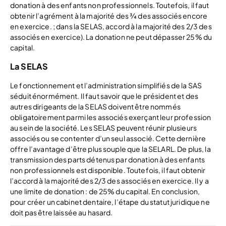
donation à des enfants non professionnels. Toutefois, il faut
obtenir l’agrément à la majorité des ¾ des associés encore
en exercice. ; dans la SELAS, accord à la majorité des 2/3 des
associés en exercice). La donation ne peut dépasser 25% du
capital.
La SELAS
Le fonctionnement et l’administration simplifiés de la SAS
séduit énormément. Il faut savoir que le président et des
autres dirigeants de la SELAS doivent être nommés
obligatoirement parmi les associés exerçant leur profession
au sein de la société. Les SELAS peuvent réunir plusieurs
associés ou se contenter d’un seul associé. Cette dernière
offre l’avantage d’être plus souple que la SELARL. De plus, la
transmission des parts détenus par donation à des enfants
non professionnels est disponible. Toutefois, il faut obtenir
l’accord à la majorité des 2/3 des associés en exercice. Il y a
une limite de donation : de 25% du capital. En conclusion,
pour créer un cabinet dentaire, l’étape du statut juridique ne
doit pas être laissée au hasard.