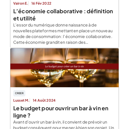
Vairon E.
16 Fév 2022
L’économie collaborative : définition
et utilité
L’essor du numérique donne naissance à de
nouvelles plateformes mettant en place un nouveau
mode de consommation : l’économie collaborative.
Cette économie grandit en raison des
préoccupations environnementales toujours plus
pressantes dans la société. Cette économie a de
nombreux avantages. Toutefois, les inconvénients
doivent être pris en compte. En quoi consiste
l’économie collaborative ? Définition : Allant à […]
CREER
Lusset M.
14 Août 2024
Le budget pour ouvrir un bar à vin en
ligne ?
Avant d’ouvrir un bar à vin, il convient de prévoir un
budget conséquent pour mener à bien son projet. Un