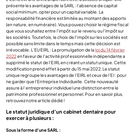
présente les avantages de la SARL : l’absence de capital
social minimum, opter pour un capital variable. La
responsabilité financière est limitée au montant des apports
(en nature, en numéraire). Vous pouvez choisir le régime fiscal
que vous souhaitez entre l’impôt sur le revenu ou l’impôt sur
les sociétés. Toutefois, le choix de l’impôt sur les sociétés est
possible sans limite dans le temps mais cette décision est
irrévocable. L’EI/EIRL : La promulgation de la
loi du 14 février
2022
en faveur de l’activité professionnelle indépendante a
supprimé le statut de l’EIRL en créant un statut unique. Cette
modification prend effet à partir du 15 mai 2022. Le statut
unique regroupe les avantages de l’EIRL et ceux de l’EI : pour
ne garder que l’Entreprise Individuelle. Cette nouveauté
assure à l’entrepreneur individuel une distinction entre le
patrimoine professionnel et personnel. Pour en savoir plus,
retrouvez notre article dédié !
Le statut juridique d’un cabinet dentaire pour
exercer à plusieurs :
Sous la forme d’une SARL :