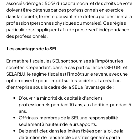
associés déroge : 50 % du capital social et des droits de vote
doivent être détenus par des professionnels en exercice
dans la société, le reste pouvant être détenu par des tiers à la
profession (personnes physiques ou morales). Ces règles
particulières s’appliquent afin de préserver l’indépendance
des professionnels.
Les avantages de la SEL
En matière fiscale, les SEL sont soumises à l’impôt sur les
sociétés. Cependant, dans le cas particulier des SELURL et
SELARLU, le régime fiscal est l’impôt sur le revenu avec une
option ouverte pour l’impôt sur les sociétés. La création
d’entreprise sous le cadre de la SEL a l’avantage de :
D’ouvrir la minorité du capital à d’anciens
professionnels pendant 10 ans, aux héritiers pendant 5
ans.
Offrir aux membres de la SEL une responsabilité
seulement à hauteur de leurs apports.
De bénéficier, dans les limites fixées par la loi, de la
déduction de l’ensemble des frais générés par la