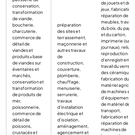
de jouets et de
conservation,
jeux, fabrication 
transformation
réparation de
de viande,
meubles, travau
boucherie,
préparation
du bois, du papie
charcuterie,
des sites et
et du carton,
commerce de
terrassement,
imprimerie (sauf
détail de
maçonnerie et
journaux), reliure
viandes et
autres travaux
reproduction
produits а base
de
d’enregistremen
de viandes sur
construction,
travail du verre e
éventaires et
couverture,
des céramiques,
marchés,
plomberie,
fabrication du
conservation et
chauffage,
matériel agricole
transformation
menuiserie,
de machines et
de produits de
serrurerie,
d’équipements e
mer,
travaux
de matériel de
poissonnerie,
d’installation
transport,
commerce de
électrique et
fabrication et
détail de
d’isolation,
réparation de
poissons,
aménagement,
machines de
crustacés et
agencement et