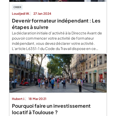
CREER
Loudjedi W.
27 Jan 2024
Devenir formateur indépendant : Les
étapes à suivre
La déclaration initiale d’activité à la Direccte Avant de
pouvoir commencer votre activité de formateur
indépendant, vous devez déclarer votre activité.
L’article L6351-1 du Code du Travail dispose en ce
sens que toute personne réalisant une activité de
formateur doit déposer « auprès de l’autorité
administrative une déclaration d’activité, dès la
conclusion de la première convention de […]
Hubert J.
18 Mar 2021
Pourquoi faire un investissement
locatif à Toulouse ?