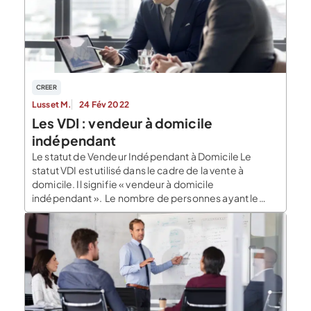
CREER
Lusset M.
24 Fév 2022
Les VDI : vendeur à domicile
indépendant
Le statut de Vendeur Indépendant à Domicile Le
statut VDI est utilisé dans le cadre de la vente à
domicile. Il signifie « vendeur à domicile
indépendant ». Le nombre de personnes ayant le
statut de VDI ne cesse d’augmenter depuis les
années 2000, et on considère que ce secteur crée
plus de 30 000 emplois par […]