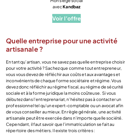
Mon siège social
avec
Kandbaz
Voir l’offre
Quelle entreprise pour une activité
artisanale ?
En tant qu’artisan, vous ne savez pas quelle entreprise choisir
pour votre activité ? Sachez que comme tout entrepreneur,
vous vous devez de réfléchir aux coûts et aux avantages et
inconvénients de chaque forme sociétaire et régime. Vous
devez donc réfléchir au régime fiscal, au régime de sécurité
sociale et à la forme juridique la moins coûteuse.
Si vous
débutez dans l’entreprenariat, n’hésitez pas à contacter un
professionnel tel qu’un expert-comptable ou un avocat afin
de vous conseiller au mieux. En règle générale, une activité
artisanale peut être exercée dans n’importe quelle société.
Cependant, il faut savoir que l’immatriculation se fait au
répertoire des métiers. Il existe trois critères :