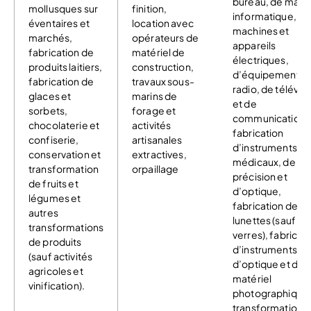
bureau, de matér
mollusques sur
finition,
informatique, de
éventaires et
location avec
machines et
marchés,
opérateurs de
appareils
fabrication de
matériel de
électriques,
produits laitiers,
construction,
d’équipements 
fabrication de
travaux sous-
radio, de télévis
glaces et
marins de
et de
sorbets,
forage et
communication,
chocolaterie et
activités
fabrication
confiserie,
artisanales
d’instruments
conservation et
extractives,
médicaux, de
transformation
orpaillage
précision et
de fruits et
d’optique,
légumes et
fabrication de
autres
lunettes (sauf
transformations
verres), fabricat
de produits
d’instruments
(sauf activités
d’optique et de
agricoles et
matériel
vinification).
photographique
transformation 