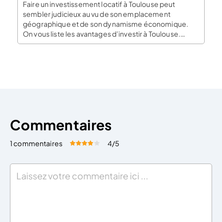
Faire un investissement locatif à Toulouse peut
sembler judicieux au vu de son emplacement
géographique et de son dynamisme économique.
On vous liste les avantages d’investir à Toulouse.
Toulouse : une ville dynamique économiquement
Toulouse était la capitale de l’ancienne région Midi-
Pyrénées, elle a été classée 5e ville où investir en
France en 2018. La ville […]
Commentaires
1 commentaires
4
/5
Évaluez cet article:
Donner une note