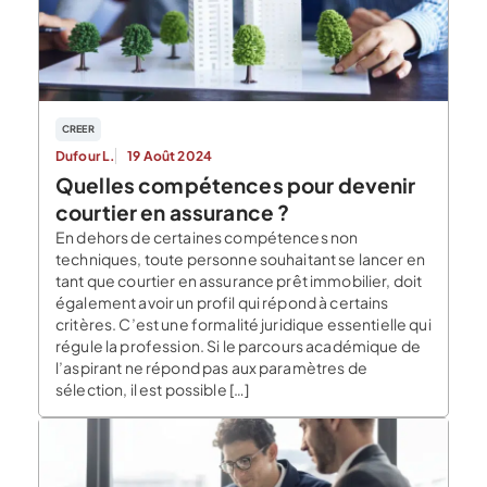
CREER
Dufour L.
19 Août 2024
Quelles compétences pour devenir
courtier en assurance ?
En dehors de certaines compétences non
techniques, toute personne souhaitant se lancer en
tant que courtier en assurance prêt immobilier, doit
également avoir un profil qui répond à certains
critères. C’est une formalité juridique essentielle qui
régule la profession. Si le parcours académique de
l’aspirant ne répond pas aux paramètres de
sélection, il est possible […]