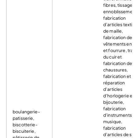
fibres, tissage,
ennoblissement
fabrication
d’articles textiles
de maille,
fabrication de
vêtements en cui
et fourrure, travai
du cuir et
fabrication de
chaussures,
fabrication et
réparation
d’articles
d’horlogerie et
bijouterie,
fabrication
boulangerie-
d’instruments d
patisserie,
musique,
biscotterie-
fabrication
biscuiterie,
d’articles de spor
pâtisserie de