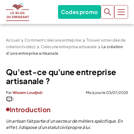
Codes promo
Accueil
Comment créer une entreprise
Trouver votre idée de
création (vidéo)
Créer une entreprise artisanale
La création
d’une entreprise artisanale
Qu'est-ce qu'une entreprise
artisanale ?
Par
Wissem Loudjedi
Mis à jour le 03/07/2025
1
Introduction
Un artisan fait partie d’un secteur de métiers spécifique. En
effet, il dispose d’un statut civil propre à lui.