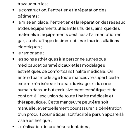
travaux publics ;
la construction, l’entretien et la réparation des
bâtiments ;
la mise en place, l’entretien et la réparation des réseaux
et des équipements utilisant les fluides, ainsi que des
matériels et équipements destinés à l’alimentation en
gaz, au chauffage des immeubles et aux installations
électriques ;
le ramonage ;
les soins esthétiques à la personne autres que
médicaux et paramédicaux et les modelages
esthétiques de confort sans finalité médicale. On
entend par modelage toute manœuvre superficielle
externe réalisée sur la peau du visage et du corps
humain dans un but exclusivement esthétique et de
confort, à l’exclusion de toute finalité médicale et
thérapeutique. Cette manœuvre peut être soit
manuelle, éventuellement pour assurer la pénétration
d’un produit cosmétique, soit facilitée par un appareil à
visée esthétique ;
la réalisation de prothèses dentaires ;