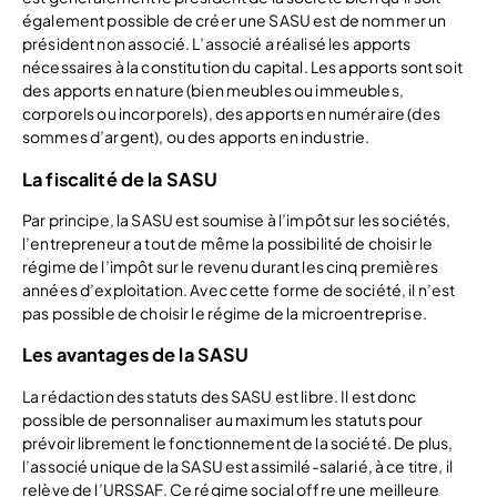
également possible de créer une SASU est de nommer un
président non associé. L’associé a réalisé les apports
nécessaires à la constitution du capital. Les apports sont soit
des apports en nature (bien meubles ou immeubles,
corporels ou incorporels), des apports en numéraire (des
sommes d’argent), ou des apports en industrie.
La fiscalité de la SASU
Par principe, la SASU est soumise à l’impôt sur les sociétés,
l’entrepreneur a tout de même la possibilité de choisir le
régime de l’impôt sur le revenu durant les cinq premières
années d’exploitation. Avec cette forme de société, il n’est
pas possible de choisir le régime de la microentreprise.
Les avantages de la SASU
La rédaction des statuts des SASU est libre. Il est donc
possible de personnaliser au maximum les statuts pour
prévoir librement le fonctionnement de la société. De plus,
l’associé unique de la SASU est assimilé-salarié, à ce titre, il
relève de l’URSSAF. Ce régime social offre une meilleure