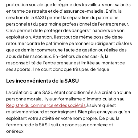
protection sociale que le régime des travailleurs non-salariés
en terme de retraite et de d’assurance-maladie. Enfin, la
création de la SASU permet la séparation du patrimoine
personnel et du patrimoine professionnel de l’entrepreneur.
Cela permet de le protéger des dangers financiers de son
exploitation. Attention, il est tout de même possible de se
retourner contre le patrimoine personnel du dirigeant dès lors
que ce dernier commet une faute de gestion ou réalise des
abus de biens sociaux. En-dehors de ces cas-là, la
responsabilité de l’entrepreneur est limitée au montant de
ses apports, il ne court donc que très peu de risque.
Les inconvénients de la SASU
La création d’une SASU étant conditionnée à la création d’une
personne morale, il y a un formalisme d’immatriculation au
Registre du commerce et des sociétés
à suivre qui est
relativement lourd et contraignant. Bien plus ennuyeux qu’en
exploitant votre activité en votre nom propre. De plus, la
fermeture de la SASU suit un processus complexe et
onéreux.