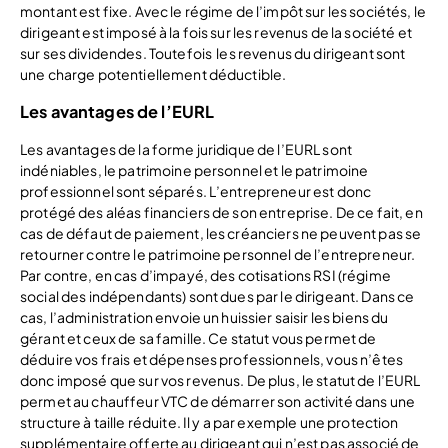
montant est fixe. Avec le régime de l’impôt sur les sociétés, le
dirigeant est imposé à la fois sur les revenus de la société et
sur ses dividendes. Toutefois les revenus du dirigeant sont
une charge potentiellement déductible.
Les avantages de l’EURL
Les avantages de la forme juridique de l’EURL sont
indéniables, le patrimoine personnel et le patrimoine
professionnel sont séparés. L’entrepreneur est donc
protégé des aléas financiers de son entreprise. De ce fait, en
cas de défaut de paiement, les créanciers ne peuvent pas se
retourner contre le patrimoine personnel de l’entrepreneur.
Par contre, en cas d’impayé, des cotisations RSI (régime
social des indépendants) sont dues par le dirigeant. Dans ce
cas, l’administration envoie un huissier saisir les biens du
gérant et ceux de sa famille. Ce statut vous permet de
déduire vos frais et dépenses professionnels, vous n’êtes
donc imposé que sur vos revenus. De plus, le statut de l’EURL
permet au chauffeur VTC de démarrer son activité dans une
structure à taille réduite. Il y a par exemple une protection
supplémentaire offerte au dirigeant qui n’est pas associé de