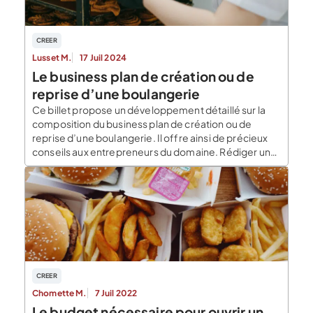
CREER
Lusset M.
17 Juil 2024
Le business plan de création ou de
reprise d’une boulangerie
Ce billet propose un développement détaillé sur la
composition du business plan de création ou de
reprise d’une boulangerie. Il offre ainsi de précieux
conseils aux entrepreneurs du domaine. Rédiger un
business est recommandé pour tout porteur de
projet souhaitant s’investir dans le domaine du
commerce de proximité comme la boulangerie. Bien
que souvent perçu […]
CREER
Chomette M.
7 Juil 2022
Le budget nécessaire pour ouvrir un