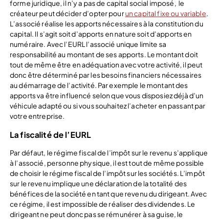
forme juridique, il n’y a pas de capital social imposé, le
créateur peut décider d’opter pour
un capital fixe ou variable
.
L’associé réalise les apports nécessaires à la constitution du
capital. Il s’agit soit d’apports en nature soit d’apports en
numéraire. Avec l’EURL l’associé unique limite sa
responsabilité au montant de ses apports. Le montant doit
tout de même être en adéquation avec votre activité, il peut
donc être déterminé par les besoins financiers nécessaires
au démarrage de l’activité. Par exemple le montant des
apports va être influencé selon que vous disposiez déjà d’un
véhicule adapté ou si vous souhaitez l’acheter en passant par
votre entreprise.
La fiscalité de l’EURL
Par défaut, le régime fiscal de l’impôt sur le revenu s’applique
à l’associé, personne physique, il est tout de même possible
de choisir le régime fiscal de l’impôt sur les sociétés. L’impôt
sur le revenu implique une déclaration de la totalité des
bénéfices de la société en tant que revenu du dirigeant. Avec
ce régime, il est impossible de réaliser des dividendes. Le
dirigeant ne peut donc pas se rémunérer à sa guise, le