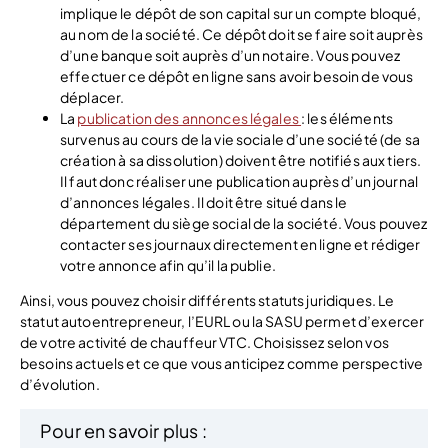
implique le dépôt de son capital sur un compte bloqué,
au nom de la société. Ce dépôt doit se faire soit auprès
d’une banque soit auprès d’un notaire. Vous pouvez
effectuer ce dépôt en ligne sans avoir besoin de vous
déplacer.
La
publication des annonces légales
: les éléments
survenus au cours de la vie sociale d’une société (de sa
création à sa dissolution) doivent être notifiés aux tiers.
Il faut donc réaliser une publication auprès d’un journal
d’annonces légales. Il doit être situé dans le
département du siège social de la société. Vous pouvez
contacter ses journaux directement en ligne et rédiger
votre annonce afin qu’il la publie.
Ainsi, vous pouvez choisir différents statuts juridiques. Le
statut autoentrepreneur, l’EURL ou la SASU permet d’exercer
de votre activité de chauffeur VTC. Choisissez selon vos
besoins actuels et ce que vous anticipez comme perspective
d’évolution.
Pour en savoir plus :