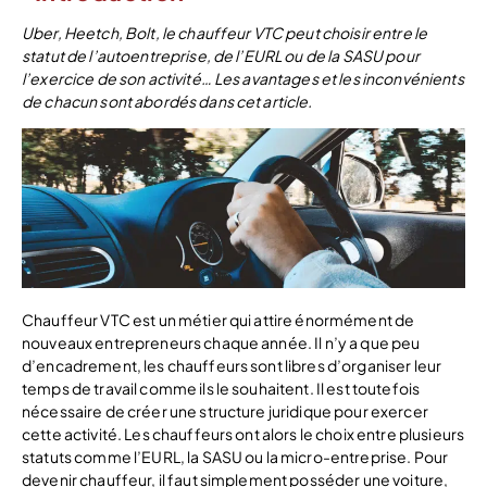
Uber, Heetch, Bolt, le chauffeur VTC peut choisir entre le
statut de l’autoentreprise, de l’EURL ou de la SASU pour
l’exercice de son activité… Les avantages et les inconvénients
de chacun sont abordés dans cet article.
Chauffeur VTC est un métier qui attire énormément de
nouveaux entrepreneurs chaque année. Il n’y a que peu
d’encadrement, les chauffeurs sont libres d’organiser leur
temps de travail comme ils le souhaitent. Il est toutefois
nécessaire de créer une structure juridique pour exercer
cette activité. Les chauffeurs ont alors le choix entre plusieurs
statuts comme l’EURL, la SASU ou la micro-entreprise. Pour
devenir chauffeur, il faut simplement posséder une voiture,