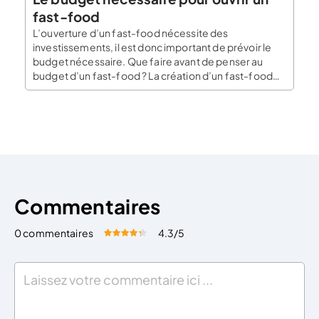
fast-food
L’ouverture d’un fast-food nécessite des
investissements, il est donc important de prévoir le
budget nécessaire. Que faire avant de penser au
budget d’un fast-food ? La création d’un fast-food
implique de suivre des étapes classiques de création
d’entreprise. On retrouve donc : 1° étape : L’étude de
faisabilité de votre fast-food, 2° étape : Préparer […]
Commentaires
0 commentaires
4.3
/5
Évaluez cet article:
Donner une note