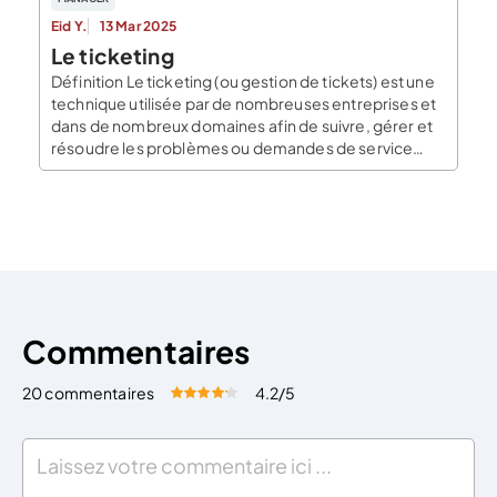
Eid Y.
13 Mar 2025
Le ticketing
Définition Le ticketing (ou gestion de tickets) est une
technique utilisée par de nombreuses entreprises et
dans de nombreux domaines afin de suivre, gérer et
résoudre les problèmes ou demandes de service
après-vente (SAV). Ce système permet aux équipes
en charge de répondre de manière efficace aux
besoins des clients, et d’entretenir une
communication transparente […]
Commentaires
20 commentaires
4.2
/5
Évaluez cet article:
Donner une note