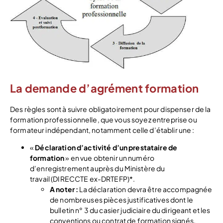
La demande d’agrément formation
Des règles sont à suivre obligatoirement pour dispenser de la
formation professionnelle, que vous soyez entreprise ou
formateur indépendant, notamment celle d’établir une :
«
Déclaration d’activité d’un prestataire de
formation
» en vue obtenir un numéro
d’enregistrement auprès du Ministère du
travail (DIRECCTE ex-DRTEFP)*.
A noter :
La déclaration devra être accompagnée
de nombreuses pièces justificatives dont le
bulletin n° 3 du casier judiciaire du dirigeant et les
conventions ou contrat de formation signés.