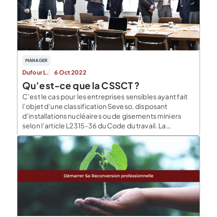
MANAGER
Dufour L.
6 Oct 2022
Qu’est-ce que la CSSCT ?
C’est le cas pour les entreprises sensibles ayant fait
l’objet d’une classification Seveso, disposant
d’installations nucléaires ou de gisements miniers
selon l’article L2315-36 du Code du travail. La
commission est composée de l’employeur qui
préside cette dernière, les représentants du
personnel, ainsi qu’un médecin du travail, le
responsable du service de sécurité et des conditions
[…]