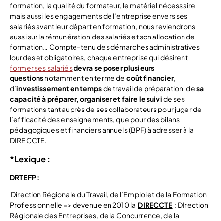
formation, la qualité du formateur, le matériel nécessaire
mais aussi les engagements de l’entreprise envers ses
salariés avant leur départ en formation, nous reviendrons
aussi sur la rémunération des salariés et son allocation de
formation… Compte-tenu des démarches administratives
lourdes et obligatoires, chaque entreprise qui désirent
former ses salariés
devra se poser plusieurs
questions
notamment en terme de
coût financier
,
d’
investissement en temps
de travail de préparation, de
sa
capacité à préparer, organiser et faire le suivi
de ses
formations tant auprès de ses collaborateurs pour juger de
l’efficacité des enseignements, que pour des bilans
pédagogiques et financiers annuels (BPF) à adresser à la
DIRECCTE.
*Lexique :
DRTEFP
:
Direction Régionale du Travail, de l’Emploi et de la Formation
Professionnelle => devenue en 2010 la
DIRECCTE
: DIrection
Régionale des Entreprises, de la Concurrence, de la