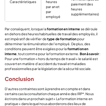
Caractéristiques
heures
paiement des
par an et
heures
par
supplémentaires)
employé
Par conséquent, lorsque la
formation en interne
se déroule
en dehors des heures habituelles de travail des employés, il
est impératif de vérifier de
type de formation
pour
déterminer la rémunération de l’employé. De plus, des
conditions peuvent être exigées pour la
formation en
interne
, tout comme pour la formation externe.
Bon à savoir
:
Pour une formation « hors du temps de travail » le salarié est
couvert en matière d’accident du travail et maladies
professionnelles par la législation de la sécurité sociale.
Conclusion
D’autres contraintes sont à prendre en compte et dans
certains cas la consultation chaque année des IRP*. Nous
écrirons dans un prochain sujet « La formation interne en
pratique » dans lequel nous aborderons des lieux de