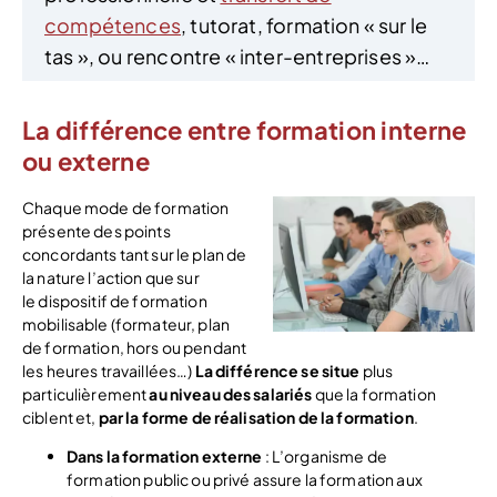
compétences
, tutorat, formation « sur le
tas », ou rencontre « inter-entreprises »…
La différence entre formation interne
ou externe
Chaque mode de formation
présente des points
concordants tant sur le plan de
la nature l’action que sur
le dispositif de formation
mobilisable (formateur, plan
de formation, hors ou pendant
les heures travaillées…)
La différence se situe
plus
particulièrement
au niveau des salariés
que la formation
ciblent et,
par la forme de réalisation de la formation
.
Dans la formation externe
: L’organisme de
formation public ou privé assure la formation aux