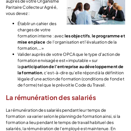
auprès de votre Organisme
Paritaire Collecteur Agréé,
vous devez :
Établir un cahier des
charges de votre
formation interne : avec
les objectifs
,
le programme et
mise en place
de l’organisation et l’évaluation de la
formation,…»
Valider auprès de votre OPCA que le type d’action de
formation envisagée est «imputable » sur
la
participation de l’entreprise au développement de
la formation
, c’est-à-dire qu’elle répond à la définition
légale d’une action de formation (conditions de fond et
de forme) tel que le prévoit le Code du Travail.
La rémunération des salariés
La rémunération des salariés pendant leur temps de
formation va varier selon le planning de formation ainsi, si la
formation a lieu pendant le temps de travail habituel des
salariés, la rémunération de l’employé est maintenue. En