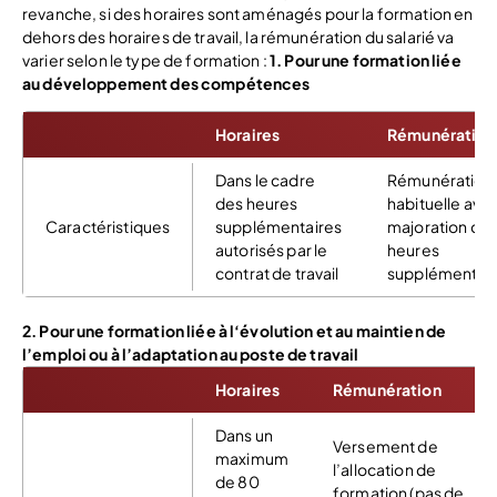
revanche, si des horaires sont aménagés pour la formation en
dehors des horaires de travail, la rémunération du salarié va
varier selon le type de formation :
1. Pour une formation liée
au développement des compétences
Horaires
Rémunération
Dans le cadre
Rémunération
des heures
habituelle ave
Caractéristiques
supplémentaires
majoration de
autorisés par le
heures
contrat de travail
supplémentair
2. Pour une formation liée à l‘évolution et au maintien de
l’emploi ou à l’adaptation au poste de travail
Horaires
Rémunération
Dans un
Versement de
maximum
l’allocation de
de 80
formation (pas de