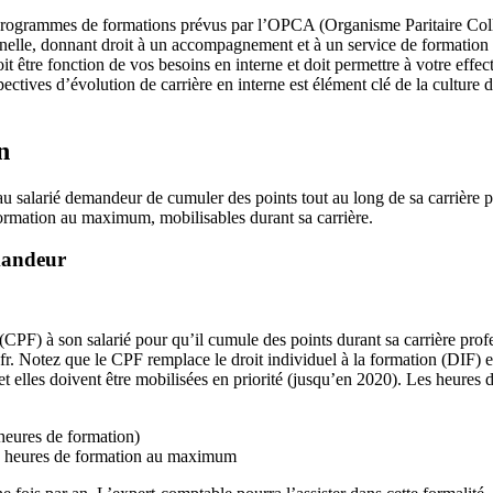
 programmes de formations prévus par l’OPCA (Organisme Paritaire Collec
elle, donnant droit à un accompagnement et à un service de formation pou
it être fonction de vos besoins en interne et doit permettre à votre eff
ectives d’évolution de carrière en interne est élément clé de la culture 
on
u salarié demandeur de cumuler des points tout au long de sa carrière p
ormation au maximum, mobilisables durant sa carrière.
mandeur
F) à son salarié pour qu’il cumule des points durant sa carrière profes
r. Notez que le CPF remplace le droit individuel à la formation (DIF) et
et elles doivent être mobilisées en priorité (jusqu’en 2020). Les heures d
 heures de formation)
50 heures de formation au maximum