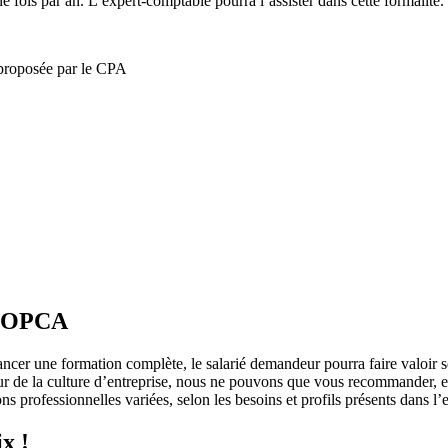
e fois par an. L’expert-comptable pourra l’assister dans cette formalité.
 proposée par le CPA
 l’OPCA
ncer une formation complète, le salarié demandeur pourra faire valoir se
r de la culture d’entreprise, nous ne pouvons que vous recommander, en
s professionnelles variées, selon les besoins et profils présents dans l’e
ix !