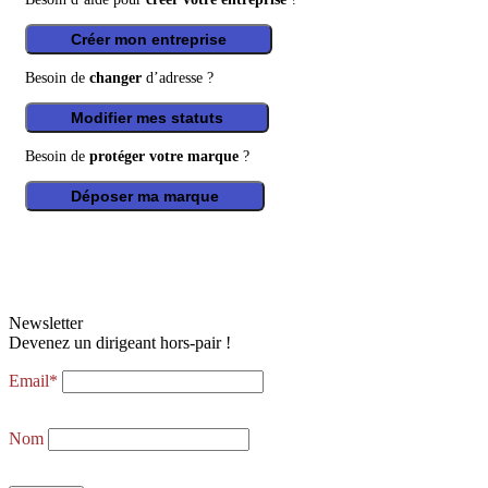
Créer mon entreprise
Besoin de
changer
d’adresse ?
Modifier mes statuts
Besoin de
protéger votre marque
?
Déposer ma marque
Newsletter
Devenez un dirigeant hors-pair !
Email*
Nom