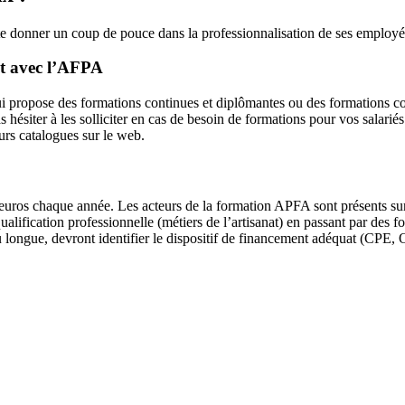
te donner un coup de pouce dans la professionnalisation de ses employ
at avec l’AFPA
 propose des formations continues et diplômantes ou des formations cou
hésiter à les solliciter en cas de besoin de formations pour vos salar
urs catalogues sur le web.
’euros chaque année. Les acteurs de la formation APFA sont présents su
alification professionnelle (métiers de l’artisanat) en passant par des f
ongue, devront identifier le dispositif de financement adéquat (CPE, 