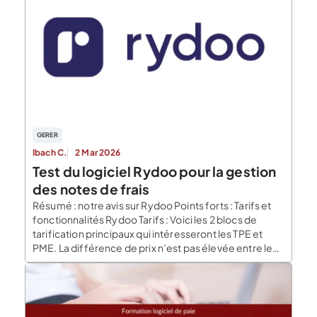
l’organisation de son entreprise Pas évident, […]
GERER
Ibach C.
2 Mar 2026
Test du logiciel Rydoo pour la gestion
des notes de frais
Résumé : notre avis sur Rydoo Points forts : Tarifs et
fonctionnalités Rydoo Tarifs : Voici les 2 blocs de
tarification principaux qui intéresseront les TPE et
PME. La différence de prix n’est pas élevée entre les
deux formules : à choisir selon la formule la plus
confortable pour l’entreprise, sans vraiment se poser
de question. Fonctionnalités : Comme vu ci-dessus,
toutes […]