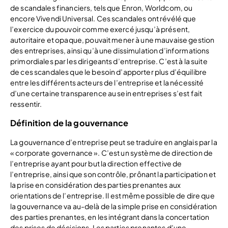
de scandales financiers, tels que Enron, Worldcom, ou
encore Vivendi Universal. Ces scandales ont révélé que
l’exercice du pouvoir comme exercé jusqu’à présent,
autoritaire et opaque, pouvait mener à une mauvaise gestion
des entreprises, ainsi qu’à une dissimulation d’informations
primordiales par les dirigeants d’entreprise. C’est à la suite
de ces scandales que le besoin d’apporter plus d’équilibre
entre les différents acteurs de l’entreprise et la nécessité
d’une certaine transparence au sein entreprises s’est fait
ressentir.
Définition de la gouvernance
La gouvernance d’entreprise peut se traduire en anglais par la
« corporate governance ». C’est un système de direction de
l’entreprise ayant pour but la direction effective de
l’entreprise, ainsi que son contrôle, prônant la participation et
la prise en considération des parties prenantes aux
orientations de l’entreprise. Il est même possible de dire que
la gouvernance va au-delà de la simple prise en considération
des parties prenantes, en les intégrant dans la concertation
des prises de décisions. Les parties prenantes d’une