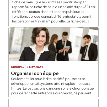
fiche de paie. Quelles sont ses spécificités par
rapport à une fiche de paie d’un salarié du privé ? Les
différents statuts dans la fonction publique La
fonction publique connait différents statuts parmi
les personnes travaillant pour elle. La fiche de […]
Dufour L.
7 Nov 2024
Organiser son équipe
Seulement, lorsque ladite société pousse et se
développe, un tel système atteint rapidement ses
limites. Le patron, pris dans une spirale chronophage
pour gérer cette entreprise qui grandit, ne parvient
plus à prendre de recul et en arrive à sentir étouffé
par la masse de choses à encadrer. Adapter