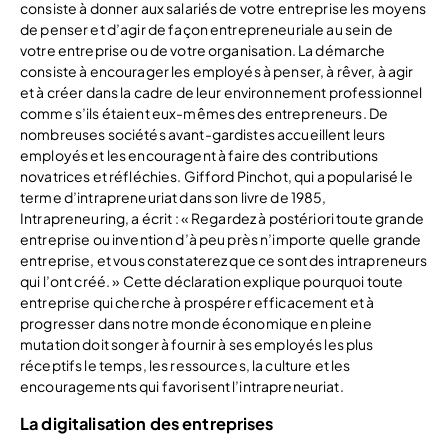
consiste à donner aux salariés de votre entreprise les moyens
de penser et d’agir de façon entrepreneuriale au sein de
votre entreprise ou de votre organisation. La démarche
consiste à encourager les employés à penser, à rêver, à agir
et à créer dans la cadre de leur environnement professionnel
comme s’ils étaient eux-mêmes des entrepreneurs. De
nombreuses sociétés avant-gardistes accueillent leurs
employés et les encouragent à faire des contributions
novatrices et réfléchies. Gifford Pinchot, qui a popularisé le
terme d’intrapreneuriat dans son livre de 1985,
Intrapreneuring, a écrit : « Regardez à postériori toute grande
entreprise ou invention d’à peu près n’importe quelle grande
entreprise, et vous constaterez que ce sont des intrapreneurs
qui l’ont créé. » Cette déclaration explique pourquoi toute
entreprise qui cherche à prospérer efficacement et à
progresser dans notre monde économique en pleine
mutation doit songer à fournir à ses employés les plus
réceptifs le temps, les ressources, la culture et les
encouragements qui favorisent l’intrapreneuriat.
La digitalisation des entreprises