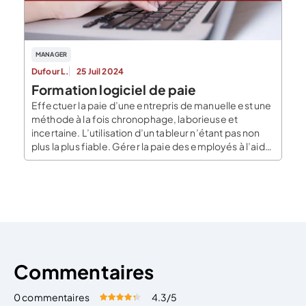
MANAGER
Dufour L.
25 Juil 2024
Formation logiciel de paie
Effectuer la paie d’une entrepris de manuelle est une
méthode à la fois chronophage, laborieuse et
incertaine. L’utilisation d’un tableur n’étant pas non
plus la plus fiable. Gérer la paie des employés à l’aide
d’un logiciel de paie est de loin la solution la plus
simple, la plus rapide et surtout la plus sécurisée. En
[…]
Commentaires
0 commentaires
4.3
/5
Évaluez cet article:
Donner une note