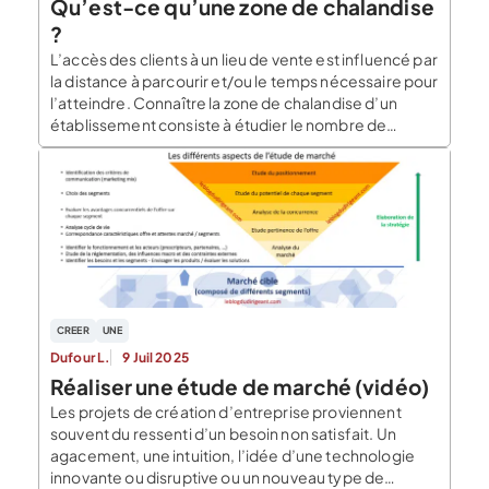
Qu’est-ce qu’une zone de chalandise
?
L’accès des clients à un lieu de vente est influencé par
la distance à parcourir et/ou le temps nécessaire pour
l’atteindre. Connaître la zone de chalandise d’un
établissement consiste à étudier le nombre de
consommateurs potentiels situés à proximité de
votre local commercial et le temps qu’ils mettront
pour s’y rendre. Étudier votre zone de […]
CREER
UNE
Dufour L.
9 Juil 2025
Réaliser une étude de marché (vidéo)
Les projets de création d’entreprise proviennent
souvent du ressenti d’un besoin non satisfait. Un
agacement, une intuition, l’idée d’une technologie
innovante ou disruptive ou un nouveau type de