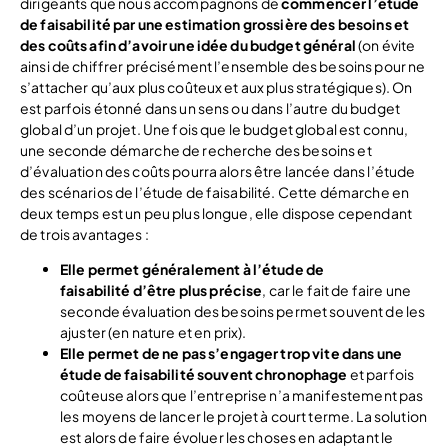
dirigeants que nous accompagnons de
commencer l’étude
de faisabilité par une estimation grossière des besoins et
des coûts afin d’avoir une idée du budget général
(on évite
ainsi de chiffrer précisément l’ensemble des besoins pour ne
s’attacher qu’aux plus coûteux et aux plus stratégiques). On
est parfois étonné dans un sens ou dans l’autre du budget
global d’un projet. Une fois que le budget global est connu,
une seconde démarche de recherche des besoins et
d’évaluation des coûts pourra alors être lancée dans l’étude
des scénarios de l’étude de faisabilité. Cette démarche en
deux temps est un peu plus longue, elle dispose cependant
de trois avantages :
Elle permet généralement à l’étude de
faisabilité d’être plus précise
, car le fait de faire une
seconde évaluation des besoins permet souvent de les
ajuster (en nature et en prix).
Elle permet de ne pas s’engager trop vite dans une
étude de faisabilité souvent chronophage
et parfois
coûteuse alors que l’entreprise n’a manifestement pas
les moyens de lancer le projet à court terme. La solution
est alors de faire évoluer les choses en adaptant le