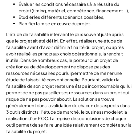
Évaluer les conditions nécessaires à la réussite du
projet (timing, matériel, compétence, financement …),
Etudier les différents scénarios possibles,
Planifier la mise en œuvre du projet.
L’étude de faisabilité intervient le plus souvent juste après
que le projet ait été défini. En effet, réaliser une étude de
faisabilité avant d’avoir défini la finalité du projet, ou après
avoir réalisé les principaux choix opérationnels, la rendrait
inutile. Dans de nombreux cas, le porteur d’un projet de
création ou de développement ne dispose pas des
ressources nécessaires pour lui permettre de mener une
étude de faisabilité conventionnelle. Pourtant, valider la
faisabilité de son projet reste une étape incontournable qui lui
permet de ne pas gaspiller ses ressources dans un projet qui
risque de ne pas pouvoir aboutir. La solution se trouve
généralement dans la validation de chacun des aspects dans
3 outils distincts : l’étude de marché, le business model et la
réalisation d’un POC. La reprise des conclusions de chaque
outil permet de se faire une idée relativement complète sur la
faisabilité du projet :