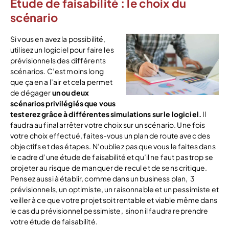
Étude de faisabilité : le choix du
scénario
Si vous en avez la possibilité,
utilisez un logiciel pour faire les
prévisionnels des différents
scénarios. C’est moins long
que ça en a l’air et cela permet
de dégager
un ou deux
scénarios privilégiés que vous
testerez grâce à différentes simulations sur le logiciel.
Il
faudra au final arrêter votre choix sur un scénario. Une fois
votre choix effectué, faites-vous un plan de route avec des
objectifs et des étapes. N’oubliez pas que vous le faites dans
le cadre d’une étude de faisabilité et qu’il ne faut pas trop se
projeter au risque de manquer de recul et de sens critique.
Pensez aussi à établir, comme dans un business plan, 3
prévisionnels, un optimiste, un raisonnable et un pessimiste et
veiller à ce que votre projet soit rentable et viable même dans
le cas du prévisionnel pessimiste, sinon il faudra reprendre
votre étude de faisabilité.