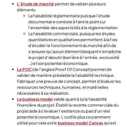
L’étude de marché
permet de valider plusieurs
éléments.
La faisabilité réglementaire puisque l’étude
documentaire consiste à faire le point sur
l’ensemble des aspects liés à la réglementation.
La faisabilité commerciale, puisque les études
quantitatives et qualitatives permettent à la fois
d’étudier le fonctionnement du marché afin de
s’assurer qu’aucun élément bloquant n’empêche
le projet d’aboutir (barrière à l’entrée, exclusivité
…) et son potentiel économique.
Le POC
(de l’anglais Proof Of Concept) permet de
valider de manière préalable la faisabilité technique.
Fabriquer une preuve de concept, permet d’évaluer les
ressources techniques, humaines, et matérielles
nécessaires à sa réalisation.
Le business model
valide quant à lui la faisabilité
financière du projet. Établir la recette commerciale du
projet aide à s’évaluer l’existence ou pas d’un réel
potentiel économique. L’outil le plus couramment
utilisé pour cela est le
business model Canvas
qui est