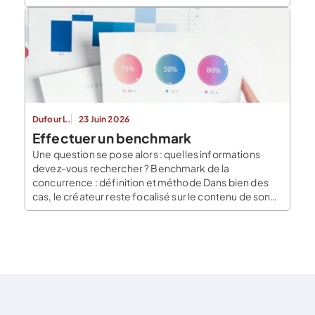
business model peuvent aussi être à l’origine d’une
idée de création. Pour éviter les risques trop
importants, il faudra avant toute chose tester l’idée et
mesurer son […]
Dufour L.
23 Juin 2026
Effectuer un benchmark
Une question se pose alors : quelles informations
devez-vous rechercher ? Benchmark de la
concurrence : définition et méthode Dans bien des
cas, le créateur reste focalisé sur le contenu de son
offre et néglige le benchmark de ses
concurrents. Cela l’amène souvent aà devoir
modifier son offre après la création, ce qui
représente une perte de […]