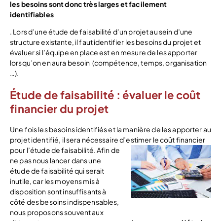
les besoins sont donc très larges et facilement
identifiables
. Lors d’une étude de faisabilité d’un projet au sein d’une
structure existante, il faut identifier les besoins du projet et
évaluer si l’équipe en place est en mesure de les apporter
lorsqu’on en aura besoin (compétence, temps, organisation
…).
Étude de faisabilité : évaluer le coût
financier du projet
Une fois les besoins identifiés et la manière de les apporter au
projet identifié, il sera nécessaire d’estimer le coût financier
pour l’étude de faisabilité.
Afin de
ne pas nous lancer dans une
étude de faisabilité qui serait
inutile, car les moyens mis à
disposition sont insuffisants à
côté des besoins indispensables,
nous proposons souvent aux