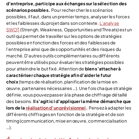
d’entreprise, participe aux échanges sur la sélection des
scénarios possibles.
Pour rechercher les scénarios
possibles, il faut, dans un premier temps, analyser les forces
et les faiblesses du projet dans son contexte.
L’analyse
SWOT
(Strengh, Weakness, Opportunities and Threats) est un
outil qui permet de travailler sur les options de stratégies
possibles en fonction des forces et des faiblesses de
l’entreprise ainsi que des opportunités et des risques du
marché. D’autres outils complémentaires ou différents
peuvent être utilisés pour évaluer les stratégies possibles
pour atteindre le but fixé. Attention de
bien s’attacher à
caractériser chaque stratégie afin d’aider le futur
choix
(temps de réalisation, planification de la mise en
œuvre, partenaires nécessaires …). Une fois chaque stratégie
définie, vous pouvez passer à la phase de chiffrage détaillé
des besoins.
Il s’agit ici d’appliquer la même démarche que
lors de la
réalisation d’un prévisionnel
.
Pensez à adapter les
différents chiffrages en fonction de la stratégie et de son
timing (communication, mise en œuvre, commercialisation
…).