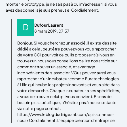
monter le prototype, je ne sais pas à qui m'adresser ! si vous
avez des conseils je suis preneuse. Cordialement.
Dufour Laurent
8 mars 2019, 07:37
Bonjour, Si vous cherchez un associé, il existe des site
dédié à cela , peut être pouvez vous vous rapprocher
de votre CCI pour voir ce qu'ils proposent (si vous en
trouvez un nous vous conseillons de lire nos article sur
comment trouver un associé, et avantage
inconvénients de s’associer. VOus pouvez aussi vous
rapprocher d'un incubateur comme Euratechnologies
à Lille qui incube les projets innovants et vous aide dans
votre démarche. Chaque incubateur a ses spécificités,
a vous de trouver celui qui vous convient. En cas de
besoin plus spécifique, n'hésitez pas à nous contacter
via notre page contact :
https://www.leblogdudirigeant.com/qui-sommes-
nous/ Cordialement, L’équipe création d’entreprise