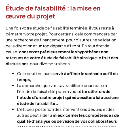
Étude de faisabilité : la mise en
œuvre du projet
Une fois votre étude de faisabilité terminée, il vous reste à
démarrer votre projet. Pour certains, cela commencera par
une recherche de financement, pour d’autre une validation
de la direction et un top départ suffiront. En tout état de
cause,
conservez précieusement les hypothèses non
retenues de votre étude de faisabilité ainsi que le fruit des
discussions
pour diverses raisons :
Cela peut toujours
servir à affiner le scénario au fil du
temps,
La démarche que vous avez utilisée pour réaliser
l’étude de faisabilité pourra vous
être utile lors de
l’étude d’un autre projet qui nécessitera lui aussi une
étude de faisabilité…
L’étude a posteriori des interventions des uns et des
autres peut aider à
mieux cerner les compétences de
qualité d’analyse ou de vision de vos collaborateurs