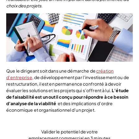
choix des projets.
Que le dirigeant soit dans une démarche de
création
d’entreprise
, de développement par l’investissement ou de
restructuration, il est en permanence confronté à devoir
évaluer les solutions et les projets qui s’offrent à lui.
L’étude
de faisabilité est un outil conçu pour répondre à ce besoin
d’analyse de la viabilité
et des implications d’ordre
économique et organisationnel d’un projet.
Valider le potentiel de votre
emplacement commercial en 3 minutes