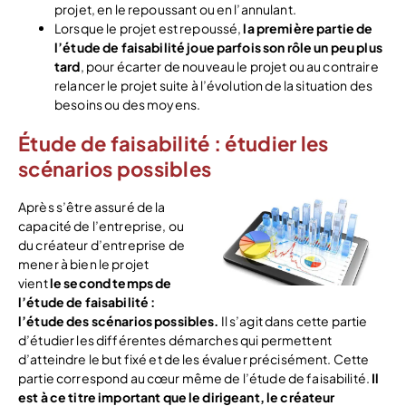
projet, en le repoussant ou en l’annulant.
Lorsque le projet est repoussé,
la première partie de
l’étude de faisabilité joue parfois son rôle un peu plus
tard
, pour écarter de nouveau le projet ou au contraire
relancer le projet suite à l’évolution de la situation des
besoins ou des moyens.
Étude de faisabilité : étudier les
scénarios possibles
Après s’être assuré de la
capacité de l’entreprise, ou
du créateur d’entreprise de
mener à bien le projet
vient
le second temps de
l’étude de faisabilité :
l’étude des scénarios possibles.
Il s’agit dans cette partie
d’étudier les différentes démarches qui permettent
d’atteindre le but fixé et de les évaluer précisément. Cette
partie correspond au cœur même de l’étude de faisabilité.
Il
est à ce titre important que le dirigeant, le créateur