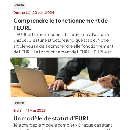
CREER
Dufour L.
20 Juin 2024
Comprendre le fonctionnement de
l’EURL
L’EURL offre une responsabilité limitée à l’associé
unique. C’est une structure juridique stable. Notre
article vous aide à comprendre elle fonctionnement
de l’EURL. Le fonctionnement de l’EURL L’EURL est
une entreprise unipersonnelle à la responsabilité
limitée à associé unique. Ainsi, l’associé unique
protège sa patrimoine personnel. La responsabilité
est limitée à hauteur des apports (en […]
CREER
Eid Y.
11 Mar 2025
Un modèle de statut d’EURL
Téléchargez le modèle complet > Chaque cas étant