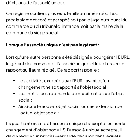
décisions de l’associé unique.
Ce registre contient plusieurs feuillets numérotés. Il est
préalablement coté et paraphé soit par le juge du tribunal du
commerce ou du tribunal d’instance, soit par le maire de la
commune du siège social.
Lorsque l’associé unique n’est pas le gérant :
Lorsqu’une autre personne a été désignée pour gérer l’EURL,
le gérant doit convoquer l’associé unique et lui adresser un
rapport qu’il aura rédigé. Ce rapport rappelle :
Les activités exercées par l’EURL avant qu’un
changement ne soit apporté à l’objet social ;
Les motifs de la demande de modification de l’objet
social ;
Ainsi que le nouvel objet social, ou une extension de
l’actuel objet social ;
Il appartient ensuite à l’associé unique d’accepter ou non le
changement d’objet social. Si l’associé unique accepte, il
devra rédiger un procès-verbal de décision dans lequel il