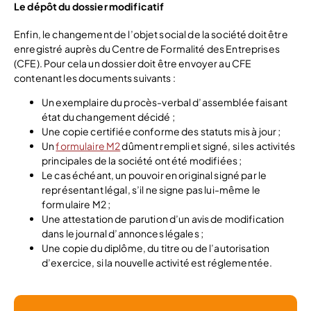
Le dépôt du dossier modificatif
Enfin, le changement de l’objet social de la société doit être
enregistré auprès du Centre de Formalité des Entreprises
(CFE). Pour cela un dossier doit être envoyer au CFE
contenant les documents suivants :
Un exemplaire du procès-verbal d’assemblée faisant
état du changement décidé ;
Une copie certifiée conforme des statuts mis à jour ;
Un
formulaire M2
dûment rempli et signé, si les activités
principales de la société ont été modifiées ;
Le cas échéant, un pouvoir en original signé par le
représentant légal, s’il ne signe pas lui-même le
formulaire M2 ;
Une attestation de parution d’un avis de modification
dans le journal d’annonces légales ;
Une copie du diplôme, du titre ou de l’autorisation
d’exercice, si la nouvelle activité est réglementée.