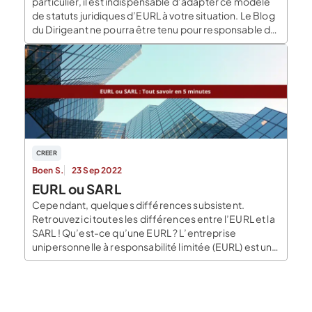
particulier, il est indispensable d’adapter ce modèle
de statuts juridiques d’EURL à votre situation. Le Blog
du Dirigeant ne pourra être tenu pour responsable de
l’utilisation que vous ferez de ce modèle. Ce dernier
ne peut dispenser dans bien des cas de la
consultation d’un professionnel. Le […]
CREER
Boen S.
23 Sep 2022
EURL ou SARL
Cependant, quelques différences subsistent.
Retrouvez ici toutes les différences entre l’EURL et la
SARL ! Qu’est-ce qu’une EURL ? L’entreprise
unipersonnelle à responsabilité limitée (EURL) est une
SARL qui ne compte qu’un seul associé. C’est une
société commerciale unipersonnelle. Elle permet à
un entrepreneur d’entreprendre seul. Elle doit avoir
un capital social et des statuts à […]