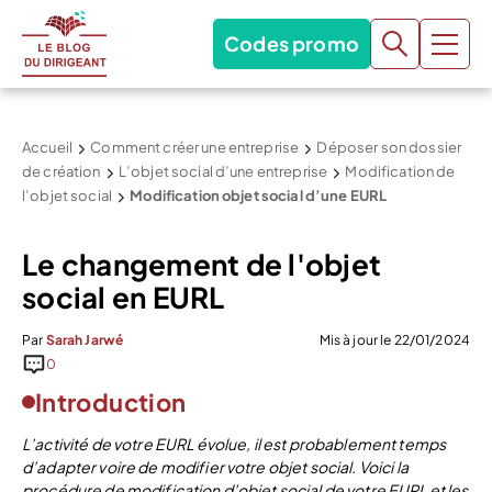
Codes promo
Accueil
Comment créer une entreprise
Déposer son dossier
de création
L’objet social d’une entreprise
Modification de
l’objet social
Modification objet social d’une EURL
Le changement de l'objet
social en EURL
Par
Sarah Jarwé
Mis à jour le 22/01/2024
0
Introduction
L’activité de votre EURL évolue, il est probablement temps
d’adapter voire de modifier votre objet social. Voici la
procédure de modification d’objet social de votre EURL et les