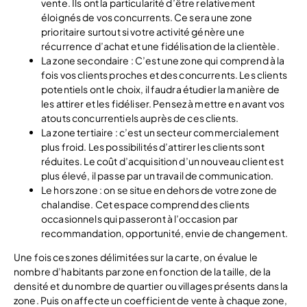
vente. Ils ont la particularité d’être relativement
éloignés de vos concurrents. Ce sera une zone
prioritaire surtout si votre activité génère une
récurrence d’achat et une fidélisation de la clientèle.
La zone secondaire : C’est une zone qui comprend à la
fois vos clients proches et des concurrents. Les clients
potentiels ont le choix, il faudra étudier la manière de
les attirer et les fidéliser. Pensez à mettre en avant vos
atouts concurrentiels auprès de ces clients.
La zone tertiaire : c’est un secteur commercialement
plus froid. Les possibilités d’attirer les clients sont
réduites. Le coût d’acquisition d’un nouveau client est
plus élevé, il passe par un travail de communication.
Le hors zone : on se situe en dehors de votre zone de
chalandise. Cet espace comprend des clients
occasionnels qui passeront à l’occasion par
recommandation, opportunité, envie de changement.
Une fois ces zones délimitées sur la carte, on évalue le
nombre d’habitants par zone en fonction de la taille, de la
densité et du nombre de quartier ou villages présents dans la
zone. Puis on affecte un coefficient de vente à chaque zone,