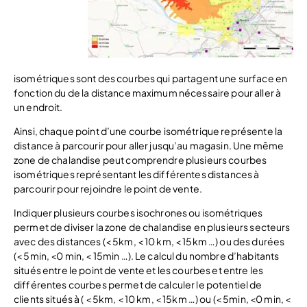
isométriques sont des courbes qui partagent une surface en
fonction du de la distance maximum nécessaire pour aller à
un endroit.
Ainsi, chaque point d’une courbe isométrique représente la
distance à parcourir pour aller jusqu’au magasin. Une même
zone de chalandise peut comprendre plusieurs courbes
isométriques représentant les différentes distances à
parcourir pour rejoindre le point de vente.
Indiquer plusieurs courbes isochrones ou isométriques
permet de diviser la zone de chalandise en plusieurs secteurs
avec des distances (< 5km, < 10 km, < 15km …) ou des durées
(< 5min, <0 min, < 15min …). Le calcul du nombre d’habitants
situés entre le point de vente et les courbes et entre les
différentes courbes permet de calculer le potentiel de
clients situés à ( < 5km, < 10 km, < 15km …) ou (< 5min, <0 min, <