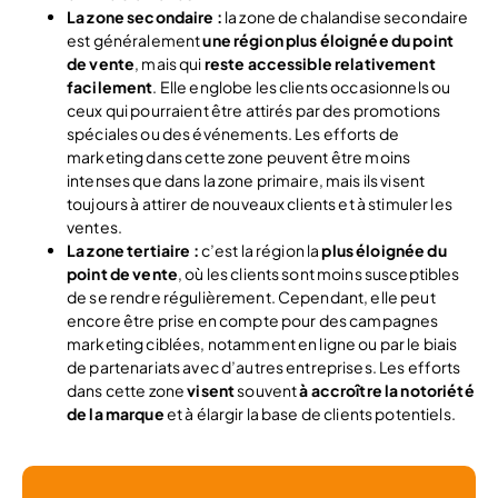
La zone secondaire :
la zone de chalandise secondaire
est généralement
une région plus éloignée du point
de vente
, mais qui
reste accessible relativement
facilement
. Elle englobe les clients occasionnels ou
ceux qui pourraient être attirés par des promotions
spéciales ou des événements. Les efforts de
marketing dans cette zone peuvent être moins
intenses que dans la zone primaire, mais ils visent
toujours à attirer de nouveaux clients et à stimuler les
ventes.
La zone tertiaire :
c’est la région la
plus éloignée du
point de vente
, où les clients sont moins susceptibles
de se rendre régulièrement. Cependant, elle peut
encore être prise en compte pour des campagnes
marketing ciblées, notamment en ligne ou par le biais
de partenariats avec d’autres entreprises. Les efforts
dans cette zone
visent
souvent
à accroître la notoriété
de la marque
et à élargir la base de clients potentiels.