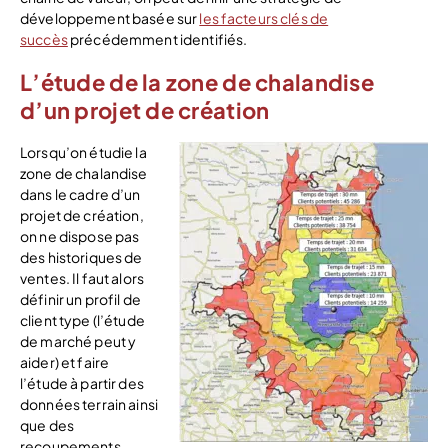
développement basée sur
les facteurs clés de
succès
précédemment identifiés.
L’étude de la zone de chalandise
d’un projet de création
Lorsqu’on étudie la
zone de chalandise
dans le cadre d’un
projet de création,
on ne dispose pas
des historiques de
ventes. Il faut alors
définir un profil de
client type (l’étude
de marché peut y
aider) et faire
l’étude à partir des
données terrain ainsi
que des
recoupements