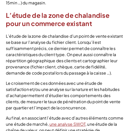
15min …) du magasin.
L’étude de la zone de chalandise
pour un commerce existant
L’étude de la zone de chalandise d’un point de vente existant
se base sur l’analyse du fichier client. Lorsqu’il est
suffisamment précis, ce dernier permet de connaître les
caractéristiques du client type. On peut aussi connaître la
répartition géographique des clients et cartographier leur
provenance (fichier client, chèque, carte de fidélité,
demande de code postal lors du passage à la caisse …).
Le croisement de ces données avec une étude de
satisfaction et/ou une analyse sur la nature et les habitudes
d’achat permettent d’étudier les comportements des
clients, de mesurer le taux de pénétration du point de vente
par quartier et l’impact de la concurrence.
Au final, en associant l’étude avec d’autres éléments comme
une étude de marché,
une analyse SWOT
, une étude de la
chaîne de valeur, on peut définir une stratégie de