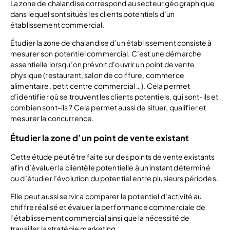
La zone de chalandise correspond au secteur géographique
dans lequel sont situés les clients potentiels d’un
établissement commercial.
Étudier la zone de chalandise d’un établissement consiste à
mesurer son potentiel commercial. C’est une démarche
essentielle lorsqu’on prévoit d’ouvrir un point de vente
physique (restaurant, salon de coiffure, commerce
alimentaire, petit centre commercial …). Cela permet
d’identifier où se trouvent les clients potentiels, qui sont-ils et
combien sont-ils ? Cela permet aussi de situer, qualifier et
mesurer la concurrence.
Étudier la zone d’un point de vente existant
Cette étude peut être faite sur des points de vente existants
afin d’évaluer la clientèle potentielle à un instant déterminé
ou d’étudier l’évolution du potentiel entre plusieurs périodes.
Elle peut aussi servir a comparer le potentiel d’activité au
chiffre réalisé et évaluer la performance commerciale de
l’établissement commercial ainsi que la nécessité de
travailler la stratégie marketing.