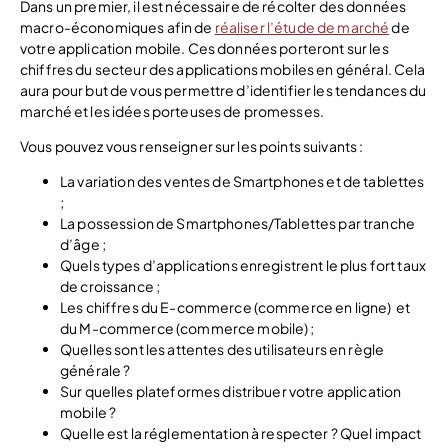
Dans un premier, il est nécessaire de récolter des données
macro-économiques afin de
réaliser l’étude de marché
de
votre application mobile. Ces données porteront sur les
chiffres du secteur des applications mobiles en général. Cela
aura pour but de vous permettre d’identifier les tendances du
marché et les idées porteuses de promesses.
Vous pouvez vous renseigner sur les points suivants :
La variation des ventes de Smartphones et de tablettes
;
La possession de Smartphones/Tablettes par tranche
d’âge ;
Quels types d’applications enregistrent le plus fort taux
de croissance ;
Les chiffres du E-commerce (commerce en ligne) et
du M-commerce (commerce mobile) ;
Quelles sont les attentes des utilisateurs en règle
générale ?
Sur quelles plateformes distribuer votre application
mobile ?
Quelle est la réglementation à respecter ? Quel impact