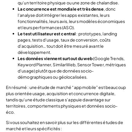
qu’un territoire physique ou une zone de chalandise.
La concurrence est mondiale et très dense
, donc
l’analyse doit intégrer les apps existantes, leurs
fonctionnalités, leurs avis, leurs modèles économiques
et leurs performances (ASO).
Le test utilisateur est central
: prototypes, landing
pages, tests d’usage, taux de conversion, coûts
d’acquisition… tout doit être mesuré avant le
développement.
Les données viennent surtout du web
(Google Trends,
Keyword Planner, SimilarWeb, Sensor Tower, métriques
d’usage) plutôt que de données socio-
démographiques ou géolocalisées.
En résumé : une étude de marché “app mobile” est beaucoup
plus orientée usage, acquisition et concurrence digitale,
tandis qu’une étude classique s’appuie davantage sur
territoires, comportements physiques et données socio-
éco.
Si vous souhaitez en savoir plus sur les différentes études de
marché et leurs spécificités :