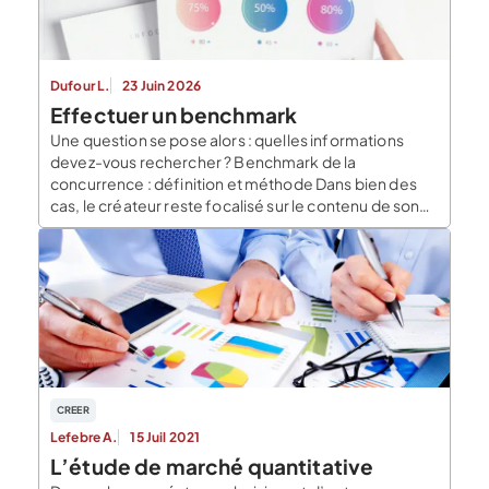
Dufour L.
23 Juin 2026
Effectuer un benchmark
Une question se pose alors : quelles informations
devez-vous rechercher ? Benchmark de la
concurrence : définition et méthode Dans bien des
cas, le créateur reste focalisé sur le contenu de son
offre et néglige le benchmark de ses
concurrents. Cela l’amène souvent aà devoir
modifier son offre après la création, ce qui
représente une perte de […]
CREER
Lefebre A.
15 Juil 2021
L’étude de marché quantitative