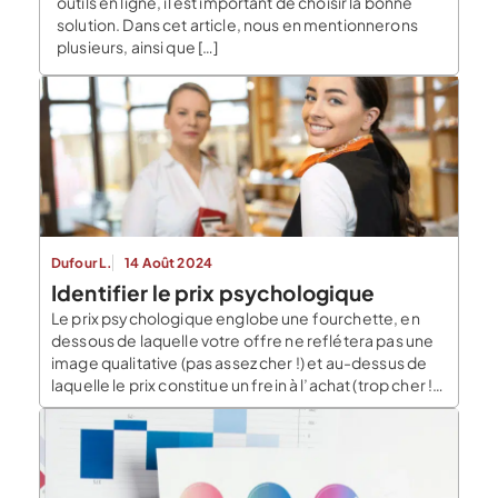
outils en ligne, il est important de choisir la bonne
solution. Dans cet article, nous en mentionnerons
plusieurs, ainsi que […]
Dufour L.
14 Août 2024
Identifier le prix psychologique
Le prix psychologique englobe une fourchette, en
dessous de laquelle votre offre ne reflétera pas une
image qualitative (pas assez cher !) et au-dessus de
laquelle le prix constitue un frein à l’achat (trop cher !).
Dans le cadre de votre étude de marché, comment
identifier le prix psychologique pour le lancement de
votre offre […]