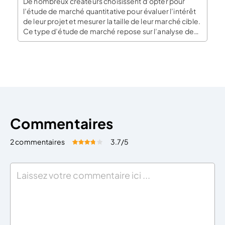
De nombreux créateurs choisissent d’opter pour
l’étude de marché quantitative pour évaluer l’intérêt
de leur projet et mesurer la taille de leur marché cible.
Ce type d’étude de marché repose sur l’analyse de
données chiffrées et des statistiques, facilement
lisibles et interprétables, offrant au dirigeant une
vision globale du comportement des
consommateurs. La démarche de […]
Commentaires
2 commentaires
3.7
/5
Évaluez cet article:
Donner une note