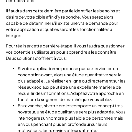
des utilisateurs.
Il faudra dans cette dernière partie identifier les besoins et
désirs de votre cible afin d’y répondre. Vous serez alors
capable de déterminer s’il existe une vraie demande pour
votre application et quelles seront les fonctionnalités à
intégrer.
Pour réaliser cette dernière étape, il vous faudra questionner
vos potentiels utilisateurs pour apprendre à les connaître.
Deux solutions s’offrent à vous :
Si votre application ne propose pas un service ou un
concept innovant, alors une étude quantitative sera la
plus adaptée. La réaliser en ligne ou directement sur les
réseaux sociaux peut être une excellente manière de
recueillir des informations. Adaptez votre approche en
fonction du segment de marché que vous ciblez.
En revanche, si votre projet comporte un concept très
novateur, une étude qualitative sera plus adaptée. Vous
interrogerez un nombre plus faible de personnes mais
en vous penchant plus en profondeur sur leurs
motivations, leurs envies et leurs attentes.