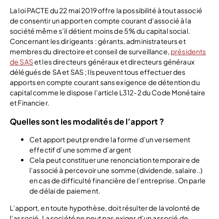
La loi PACTE du 22 mai 2019 offre la possibilité à tout associé
de consentir un apport en compte courant d’associé à la
société même s’il détient moins de 5% du capital social.
Concernant les dirigeants : gérants, administrateurs et
membres du directoire et conseil de surveillance,
présidents
de SAS
et les directeurs généraux et directeurs généraux
délégués de SA et SAS ; Ils peuvent tous effectuer des
apports en compte courant sans exigence de détention du
capital comme le dispose l’article L312-2 du Code Monétaire
et Financier.
Quelles sont les modalités de l’apport ?
Cet apport peut prendre la forme d’un versement
effectif d’une somme d’argent
Cela peut constituer une renonciation temporaire de
l’associé à percevoir une somme (dividende, salaire..)
en cas de difficulté financière de l’entreprise. On parle
de délai de paiement.
L’apport, en toute hypothèse, doit résulter de la volonté de
l’associé. La société ne peut pas exiger d’un associé de