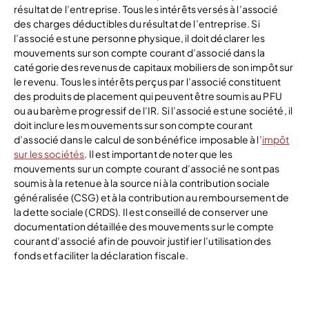
résultat de l’entreprise. Tous les intérêts versés à l’associé
des charges déductibles du résultat de l’entreprise. Si
l’associé est une personne physique, il doit déclarer les
mouvements sur son compte courant d’associé dans la
catégorie des revenus de capitaux mobiliers de son impôt sur
le revenu. Tous les intérêts perçus par l’associé constituent
des produits de placement qui peuvent être soumis au PFU
ou au barème progressif de l’IR. Si l’associé est une société, il
doit inclure les mouvements sur son compte courant
d’associé dans le calcul de son bénéfice imposable à l’
impôt
sur les sociétés
. Il est important de noter que les
mouvements sur un compte courant d’associé ne sont pas
soumis à la retenue à la source ni à la contribution sociale
généralisée (CSG) et à la contribution au remboursement de
la dette sociale (CRDS). Il est conseillé de conserver une
documentation détaillée des mouvements sur le compte
courant d’associé afin de pouvoir justifier l’utilisation des
fonds et faciliter la déclaration fiscale.