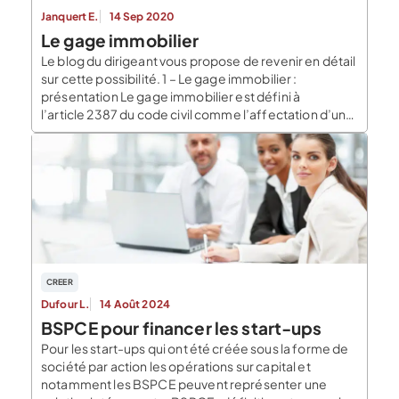
Janquert E.
14 Sep 2020
Le gage immobilier
Le blog du dirigeant vous propose de revenir en détail
sur cette possibilité. 1 – Le gage immobilier :
présentation Le gage immobilier est défini à
l’article 2387 du code civil comme l’affectation d’un
immeuble en garantie d’une obligation. La mise en
place d’une telle sûreté suppose la rédaction
d’un acte notarié et peut garantir plusieurs créances,
ces dernières […]
CREER
Dufour L.
14 Août 2024
BSPCE pour financer les start-ups
Pour les start-ups qui ont été créée sous la forme de
société par action les opérations sur capital et
notamment les BSPCE peuvent représenter une