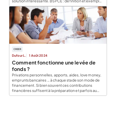
solution intéressante. BSPCE : définition et exemple
Les bons de souscription de parts de créateur
d’entreprise (BSPCE) sont un outil de partage du
capital social pour les salariés de startup […]
CREER
Dufour L.
1 Août 2024
Comment fonctionne une levée de
fonds ?
Privations personnelles, apports, aides, love money,
emprunts bancaires … à chaque stade son mode de
financement. Si bien souvent ces contributions
financières suffisent à la préparation et parfois au
lancement du projet, elles sont insuffisantes pour
permettre à la société de se développer. Dans cet
article nous faisons le pont sur les différents types de
[…]