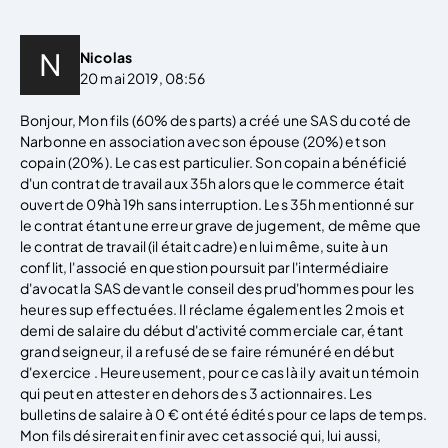
Nicolas
20 mai 2019, 08:56
Bonjour, Mon fils (60% des parts) a créé une SAS du coté de
Narbonne en association avec son épouse (20%) et son
copain (20%). Le cas est particulier. Son copain a bénéficié
d'un contrat de travail aux 35h alors que le commerce était
ouvert de 09hà 19h sans interruption. Les 35h mentionné sur
le contrat étant une erreur grave de jugement, de même que
le contrat de travail (il était cadre) en lui même, suite à un
conflit, l'associé en question poursuit par l'intermédiaire
d'avocat la SAS devant le conseil des prud'hommes pour les
heures sup effectuées. Il réclame également les 2 mois et
demi de salaire du début d'activité commerciale car, étant
grand seigneur, il a refusé de se faire rémunéré en début
d'exercice . Heureusement, pour ce cas là il y avait un témoin
qui peut en attester en dehors des 3 actionnaires. Les
bulletins de salaire à 0 € ont été édités pour ce laps de temps.
Mon fils désirerait en finir avec cet associé qui, lui aussi,