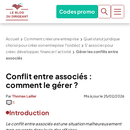
Codes promo
Accueil
Comment créer une entreprise
Quel statut juridique
choisir pour créer son entreprise ? (vidéo)
S’associer pour
créer, développer, financer l’activité
Gérer les conflits entre
associés
Conflit entre associés :
comment le gérer ?
Par
Thomas Lailler
Mis à jour le 25/02/2026
11
Introduction
Le conflit entre associés est une situation malheureusement
trop courante dans la vie des affaires.