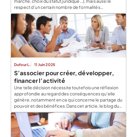
marché, choix du statut juridique…), mais aussi le
respect d’un certain nombre de formalités
administratives. Les formalités de création d’une
entreprise sont nombreuses, le Blog du Dirigeant
vous en propose une synthèse. Les formalités sont
désormais centralisées sur le Guichet unique des […]
Dufour L.
11 Juin 2025
S’associer pour créer, développer,
financer l’activité
Une telle décision nécessite toutefois une réflexion
approfondie au regard des conséquences qu’elle
génère, notamment en ce qui concerne le partage du
pouvoir et des bénéfices.Dans cet article, le blog du
dirigeant vous expose les avantages que présente
l’entrée d’un associé supplémentaire au capital de sa
société et vous liste les précautions à prendre pour
[…]