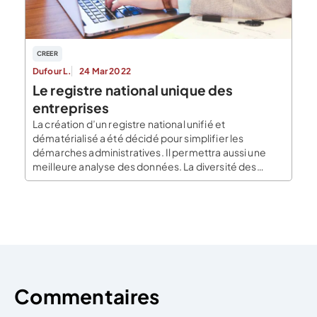
CREER
Dufour L.
24 Mar 2022
Le registre national unique des
entreprises
La création d’un registre national unifié et
dématérialisé a été décidé pour simplifier les
démarches administratives. Il permettra aussi une
meilleure analyse des données. La diversité des
registres (RCS, RM, RAA, RSAC, RSEIRL) représente
une perte de temps et d’efficacité importante pour
l’administration et les entreprises. Cela nécessite : un
entretien pour chaque organisme ou CFE, […]
Commentaires