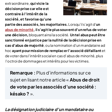
extraordinaire,
qui vicie la
décision prise car elle est
contraire à l’intérêt de la
société, et favorise qu’une
partie des associés, les majoritaires.
Lorsqu’il s’agit d’
un
abus de minorité
, il s’agit le plus souvent d’un refus de voter
une décision,
bloquant ainsi la société.
Un tel abus peut être
sanctionné en justice par la nullité de la décision prise en
cas d’abus de majorité
, ou la nomination d’un mandataire ad
hoc
ayant pour mission de remplacer l’associé défaillant
et
de voter dans l’intérêt social en cas d’abus de minorité, plus
l’octroi de dommages et intérêts pour les victimes.
Remarque :
Plus d’informations sur ce
sujet en lisant notre article «
Abus de droit
de vote par les associés d’une société :
késako ?
».
La désignation judiciaire d’un mandataire ou