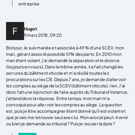
entreprise
Hugot
9 mars 2018, 09:20
Bonjour, Je suis mariée et associée à 49 % d'une SCEV, mon
mari, gérant associé possède 51% des parts. En 2010 mon
mari étant violant, j'ai demandé la séparation et le divorce
(toujours en cours). Dans la même année, il a fait changé les
serrures du bâtiment viticole et m'a résilié toutes les
procurations sur les CB. Depuis 7 ans, je demande d'aller voir
les comptes au siège de la SCEV (bâtiment viticole), rien. J'ai
donc fait une injonction de faire auprès du Tribunal d'instance,
j'attend donc la réponse. Entre temps, mon mari m'a
convoqué pour aller voir les comptes au siège. La question
est, puis je être accompagner étant donné qu'il est violant et
que je vais me retrouver seul avec lui. Mon avocat peut-il venir
ou bien je demande au tribunal ? Puis je reculer la date ?