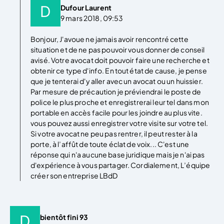
Dufour Laurent
9 mars 2018, 09:53
Bonjour, J'avoue ne jamais avoir rencontré cette
situation et de ne pas pouvoir vous donner de conseil
avisé. Votre avocat doit pouvoir faire une recherche et
obtenir ce type d'info. En tout état de cause, je pense
que je tenterai d'y aller avec un avocat ou un huissier.
Par mesure de précaution je préviendrai le poste de
police le plus proche et enregistrerai leur tel dans mon
portable en accès facile pour les joindre au plus vite.
vous pouvez aussi enregistrer votre visite sur votre tel.
Si votre avocat ne peu pas rentrer, il peut rester à la
porte, à l’affût de toute éclat de voix... C'est une
réponse qui n'a aucune base juridique mais je n'ai pas
d'expérience à vous partager. Cordialement, L’équipe
créer son entreprise LBdD
bientôt fini 93