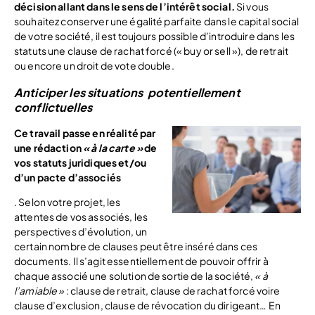
décision allant dans le sens de l’intérêt social.
Si vous
souhaitez conserver une égalité parfaite dans le capital social
de votre société, il est toujours possible d’introduire dans les
statuts une clause de rachat forcé (« buy or sell »), de retrait
ou encore un droit de vote double.
Anticiper les situations potentiellement
conflictuelles
Ce travail passe en réalité par
une rédaction
« à la carte »
de
vos statuts juridiques et/ou
d’un pacte d’associés
. Selon votre projet, les
attentes de vos associés, les
perspectives d’évolution, un
certain nombre de clauses peut être inséré dans ces
documents. Il s’agit essentiellement de pouvoir offrir à
chaque associé une solution de sortie de la société,
« à
l’amiable »
: clause de retrait, clause de rachat forcé voire
clause d’exclusion, clause de révocation du dirigeant… En