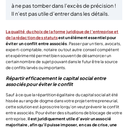
à ne pas tomber dans l’excès de précision !
Il n’est pas utile d’entrer dans les détails.
La qualité du choix de la forme juridique de l’entreprise et
de la rédaction des statuts
est un élément essentiel pour
éviter un conflit entre associés
. Passer par un tiers, avocats,
expert-comptable, notaire ou tout autre conseil compétent
et expérimenté permet bien souvent de désamorcer un
certain nombre de sujet pouvant dans le futur être la source
de conflits larvés ou importants.
Répartir efficacement le capital social entre
associés pour éviter le conflit
Sauf à ce que la répartition égalitaire du capital social ait été
hissée au rang de dogme dans votre projet entrepreneurial,
cette solution est à proscrire lorqu’on veut prévenir le conflit
entre associés. Pour éviter des situations de blocage de votre
entreprise,
il est juridiquement utile d’avoir un associé
majoritaire, afin qu’il puisse imposer, en cas de crise, une