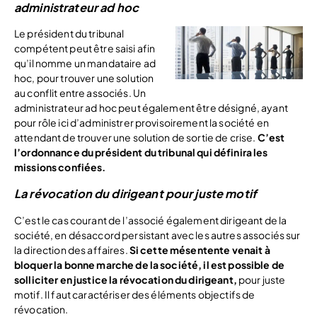
administrateur ad hoc
Le président du tribunal
compétent peut être saisi afin
qu’il nomme un mandataire ad
hoc, pour trouver une solution
au conflit entre associés. Un
administrateur ad hoc peut également être désigné, ayant
pour rôle ici d’administrer provisoirement la société en
attendant de trouver une solution de sortie de crise.
C’est
l’ordonnance du président du tribunal qui définira les
missions confiées.
La révocation du dirigeant pour juste motif
C’est le cas courant de l’associé également dirigeant de la
société, en désaccord persistant avec les autres associés sur
la direction des affaires.
Si cette mésentente venait à
bloquer la bonne marche de la société, il est possible de
solliciter en justice la révocation du dirigeant,
pour juste
motif. Il faut caractériser des éléments objectifs de
révocation.