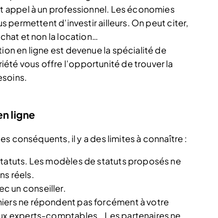
nt appel à un professionnel. Les économies
us permettent d’investir ailleurs. On peut citer,
achat et non la location…
ion en ligne est devenue la spécialité de
été vous offre l’opportunité de trouver la
esoins.
en ligne
s conséquents, il y a des limites à connaître :
statuts. Les modèles de statuts proposés ne
ns réels.
c un conseiller.
niers ne répondent pas forcément à votre
aux experts-comptables… Les partenaires ne