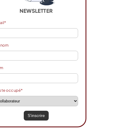
NEWSLETTER
ail*
énom
om
ste occupé*