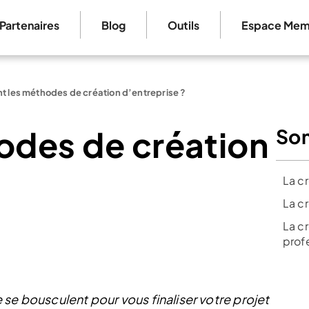
Partenaires
Blog
Outils
Espace Mem
nt les méthodes de création d’entreprise ?
odes de création
So
La c
La cr
La c
prof
se bousculent pour vous finaliser votre projet