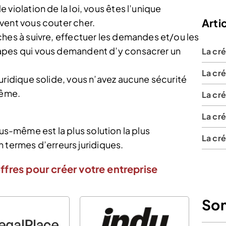
violation de la loi, vous êtes l’unique
Artic
vent vous couter cher.
hes à suivre, effectuer les demandes et/ou les
apes qui vous demandent d’y consacrer un
La cr
La cré
uridique solide, vous n’avez aucune sécurité
même.
La cré
La cr
ous-même est la plus solution la plus
La cré
 termes d’erreurs juridiques.
ffres pour créer votre entreprise
So