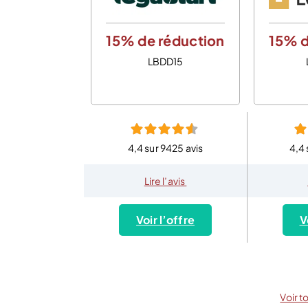
15% de réduction
15% d
LBDD15
4,4 sur 9425 avis
4,4 
Lire l’avis
Voir l’offre
V
Voir t