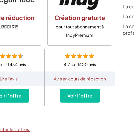
La c
La cr
e réduction
Création gratuite
La c
LBDDIR15
pour tout abonnement à
prof
IndyPremium
sur 11 434 avis
4,7 sur 1400 avis
Lire l’avis
Avis en cours de rédaction
oir l’offre
Voir l’offre
outes les offres