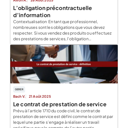
Allion A.
26 Août 2025
L’obligation précontractuelle
d’information
Contextualisation En tant que professionnel,
nombreuses sont les obligations que vous devez
respecter. Si vous vendez des produits ou effectuez
des prestations de services, l’obligation
précontractuelle d’information s’impose. Un contrat
valable est un contrat qui réunit ces divers éléments :
Le consentement des parties Leur capacité de
contracter Un contenu licite et certain Dans un […]
GERER
Bach V.
21 Août 2025
Le contrat de prestation de service
Prévu à l’article 1710 du code civil, le contrat de
prestation de service est défini comme le contrat par
lequel une partie s’engage à réaliser un travail
spécifique pour le compte de l’autre partie