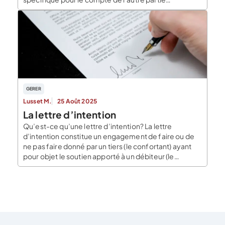
moyennant une rémunération. Il convient de se
pencher sur les spécificités et sur la définition du
contrat de prestation de service. […]
GERER
Lusset M.
25 Août 2025
La lettre d’intention
Qu’est-ce qu’une lettre d’intention? La lettre
d’intention constitue un engagement de faire ou de
ne pas faire donné par un tiers (le confortant) ayant
pour objet le soutien apporté à un débiteur (le
conforté) dans l’exécution de son obligation envers
son créancier. Elle appartient à la catégorie des
sûretés personnelles. Cela signifie que c’est un […]