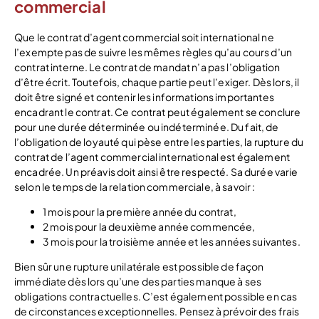
commercial
Que le contrat d’agent commercial soit international ne
l’exempte pas de suivre les mêmes règles qu’au cours d’un
contrat interne. Le contrat de mandat n’a pas l’obligation
d’être écrit. Toutefois, chaque partie peut l’exiger. Dès lors, il
doit être signé et contenir les informations importantes
encadrant le contrat. Ce contrat peut également se conclure
pour une durée déterminée ou indéterminée. Du fait, de
l’obligation de loyauté qui pèse entre les parties, la rupture du
contrat de l’agent commercial international est également
encadrée. Un préavis doit ainsi être respecté. Sa durée varie
selon le temps de la relation commerciale, à savoir :
1 mois pour la première année du contrat,
2 mois pour la deuxième année commencée,
3 mois pour la troisième année et les années suivantes.
Bien sûr une rupture unilatérale est possible de façon
immédiate dès lors qu’une des parties manque à ses
obligations contractuelles. C’est également possible en cas
de circonstances exceptionnelles. Pensez à prévoir des frais