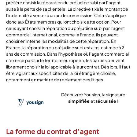
préféré choisir la réparation du préjudice subi par l’agent
suite à la perte de sa clientèle. La directive fixe le montant de
l’indemnité à verser à un an de commission. Cela s’applique
donc aux États membres qui ont choisi cette option. Pour
ceux ayant choisi la réparation du préjudice subi par l’agent
commercial international, comme la France, ils peuvent
choisir en interne les modalités de cette réparation. En
France, la réparation du préjudice subi est ainsi estimée à 2
ans de commission. Dans l’hypothèse où l’agent commercial
n’exerce pas sur le territoire européen, les parties peuvent
librement choisir la loi applicable à leur contrat. Dès lors, il faut
être vigilant aux spécificités de la loi étrangère choisie,
notamment en matière de règlement des litiges
Découvrez Yousign, la signature
simplifiée
et
sécurisée
!
Voir l’offre
La forme du contrat d’agent