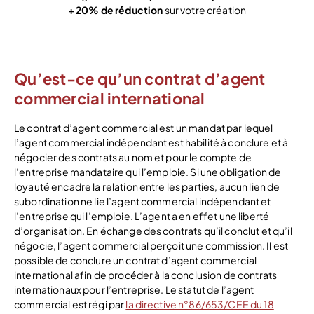
+ 20% de réduction
sur votre création
Voir l’offre
Qu’est-ce qu’un contrat d’agent
commercial international
Le contrat d’agent commercial est un mandat par lequel
l’agent commercial indépendant est habilité à conclure et à
négocier des contrats au nom et pour le compte de
l’entreprise mandataire qui l’emploie. Si une obligation de
loyauté encadre la relation entre les parties, aucun lien de
subordination ne lie l’agent commercial indépendant et
l’entreprise qui l’emploie. L’agent a en effet une liberté
d’organisation. En échange des contrats qu’il conclut et qu’il
négocie, l’agent commercial perçoit une commission. Il est
possible de conclure un contrat d’agent commercial
international afin de procéder à la conclusion de contrats
internationaux pour l’entreprise. Le statut de l’agent
commercial est régi par
la directive n°86/653/CEE du 18