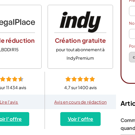
Pr
N
e réduction
Création gratuite
Po
LBDDIR15
pour tout abonnement à
IndyPremium
sur 11 434 avis
4,7 sur 1400 avis
Artic
Lire l’avis
Avis en cours de rédaction
oir l’offre
Voir l’offre
Comme
quand 