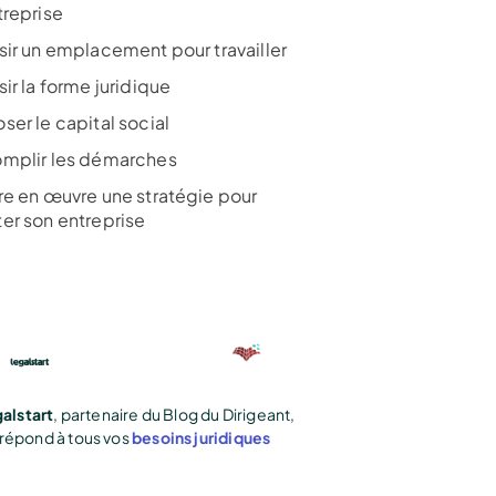
treprise
sir un emplacement pour travailler
ir la forme juridique
ser le capital social
mplir les démarches
re en œuvre une stratégie pour
er son entreprise
alstart
, partenaire du Blog du Dirigeant,
répond à tous vos
besoins juridiques