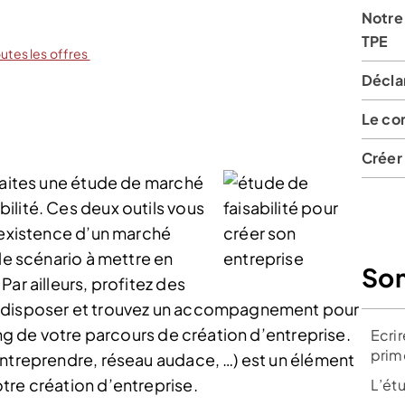
Notre 
TPE
outes les offres
Déclar
Le co
Créer 
 faites une étude de marché
ilité. Ces deux outils vous
l’existence d’un marché
 le scénario à mettre en
So
ar ailleurs, profitez des
z disposer et trouvez un accompagnement pour
ong de votre parcours de création d’entreprise.
Ecri
prim
entreprendre, réseau audace, …) est un élément
tre création d’entreprise.
L’étu