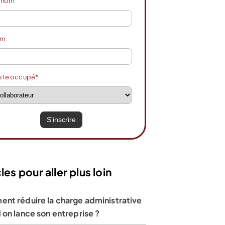
énom
om
ste occupé*
les pour aller plus loin
nt réduire la charge administrative
on lance son entreprise ?