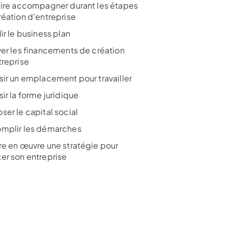
aire accompagner durant les étapes
réation d'entreprise
ir le business plan
ver les financements de création
treprise
sir un emplacement pour travailler
ir la forme juridique
ser le capital social
mplir les démarches
re en œuvre une stratégie pour
er son entreprise