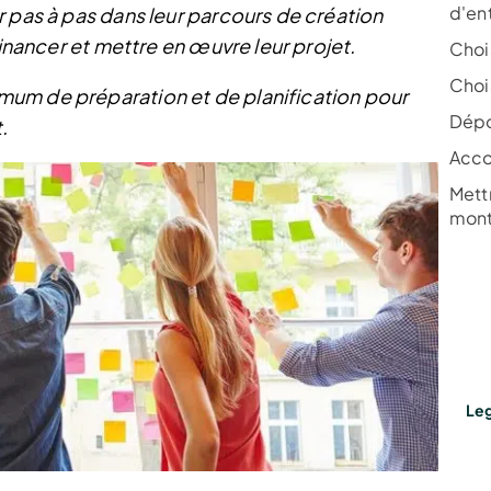
d'en
r pas à pas dans leur parcours de création
financer et mettre en œuvre leur projet.
Choi
Chois
um de préparation et de planification pour
Dépo
.
Acco
Mett
mont
Leg