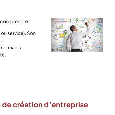
t comprendre :
 ou service). Son
 …
merciales
té,
 de création d’entreprise