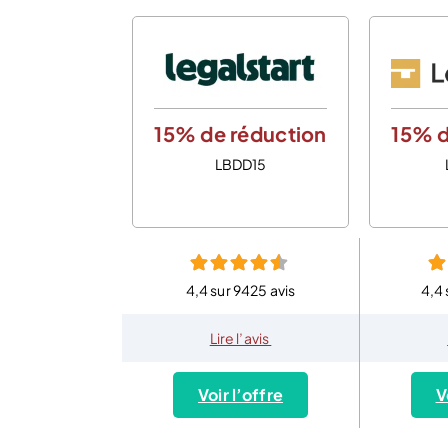
15% de réduction
15% d
LBDD15
4,4 sur 9425 avis
4,4 
Lire l’avis
Voir l’offre
V