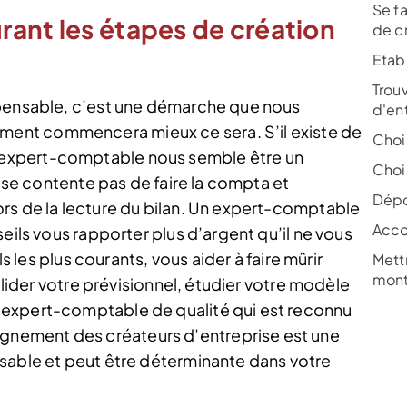
Se f
ant les étapes de création
de c
Etabl
Trou
spensable, c’est une démarche que nous
d'en
ent commencera mieux ce sera. S’il existe de
Choi
expert-comptable nous semble être un
Chois
e se contente pas de faire la compta et
Dépo
rs de la lecture du bilan. Un expert-comptable
Acco
eils vous rapporter plus d’argent qu’il ne vous
ls les plus courants, vous aider à faire mûrir
Mett
mont
valider votre prévisionnel, étudier votre modèle
 expert-comptable de qualité qui est reconnu
nement des créateurs d’entreprise est une
sable et peut être déterminante dans votre