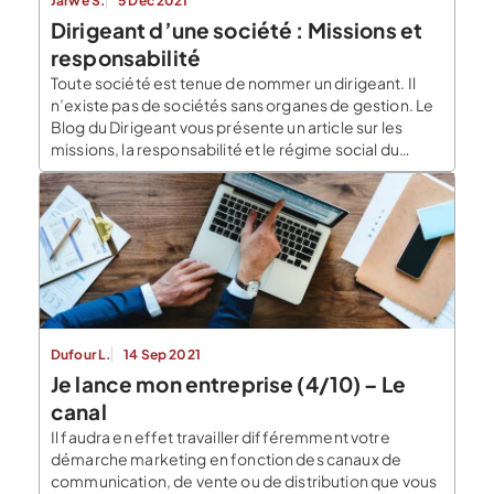
Jarwé S.
5 Déc 2021
Dirigeant d’une société : Missions et
responsabilité
Toute société est tenue de nommer un dirigeant. Il
n’existe pas de sociétés sans organes de gestion. Le
Blog du Dirigeant vous présente un article sur les
missions, la responsabilité et le régime social du
dirigeant. Quelles sont les missions du dirigeant de
société ? Le dirigeant est la personne en charge de la
gestion […]
Dufour L.
14 Sep 2021
Je lance mon entreprise (4/10) – Le
canal
Il faudra en effet travailler différemment votre
démarche marketing en fonction des canaux de
communication, de vente ou de distribution que vous