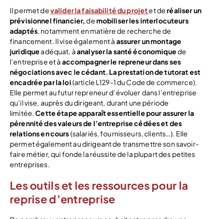
Il permet de
valider la faisabilité du projet
et de
réaliser un
prévisionnel financier
,
de
mobiliser les interlocuteurs
adaptés
, notamment en matière de recherche de
financement. Il vise également à
assurer un montage
juridique
adéquat, à
analyser la santé économique
de
l’entreprise et à
accompagner le repreneur dans ses
négociations avec le cédant.
La prestation de tutorat est
encadrée par la loi
(article L129-1 du Code de commerce).
Elle permet au futur repreneur d’évoluer dans l’entreprise
qu’il vise, auprès du dirigeant, durant une période
limitée.
Cette étape apparaît essentielle pour assurer la
pérennité des valeurs de l’entreprise cédées et des
relations en cours
(salariés, fournisseurs, clients…). Elle
permet également au dirigeant de transmettre son savoir-
faire métier, qui fonde la réussite de la plupart des petites
entreprises.
Les outils et les ressources pour la
reprise d’entreprise