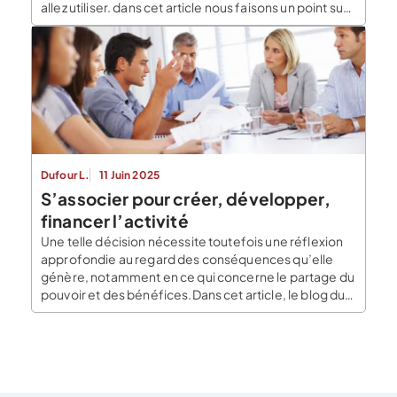
allez utiliser. dans cet article nous faisons un point sur
ce qu’est un canal et sur ce que leur identification et
leur choix peuvent vous apporter. Comment définir
un canal ? Après avoir […]
Dufour L.
11 Juin 2025
S’associer pour créer, développer,
financer l’activité
Une telle décision nécessite toutefois une réflexion
approfondie au regard des conséquences qu’elle
génère, notamment en ce qui concerne le partage du
pouvoir et des bénéfices.Dans cet article, le blog du
dirigeant vous expose les avantages que présente
l’entrée d’un associé supplémentaire au capital de sa
société et vous liste les précautions à prendre pour
[…]