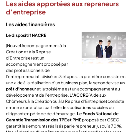
Les aides apportées aux repreneurs
d’entreprise
Les aides financières
Le dispositif NACRE
(Nouvel Accompagnement à la
Création et à la Reprise
d’Entreprise) est un
accompagnement proposé par
des professionnels de
l’entrepreneuriat, divisé en 3 étapes. La première consiste en
une aide à la réalisation d’un business plan, la seconde vise
un
prêt d’honneur
et la troisième est un accompagnement au
développement de l’entreprise.
L’ACCRE
(Aide aux
Chômeurs à la Création ou à la Reprise d’Entreprise) consiste
en une exonération partielle des cotisations sociales du
dirigeant en période de démarrage.
Le Fonds National de
Garantie Transmission des TPE et PME
proposé par OSEO
garantit les emprunts réalisés par le repreneur jusqu’à 70 %.