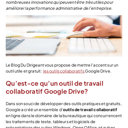
nombreuses innovations qui peuvent être très utiles pour
améliorer la performance administrative de l’entreprise.
Le Blog Du Dirigeant vous propose de mettre l’accent sur un
outil utile et gratuit :
les outils collaboratifs
Google Drive.
Qu’est-ce qu’un outil de travail
collaboratif Google Drive?
Dans son souci de développer des outils pratiques et gratuits,
Google a créé un ensemble d’
outils de travail collaboratif
en ligne dans le domaine de la bureautique qui concurrencent
les traitements de texte, tableurs et logiciels de
présentations des suites Windows, Open Office et autres …