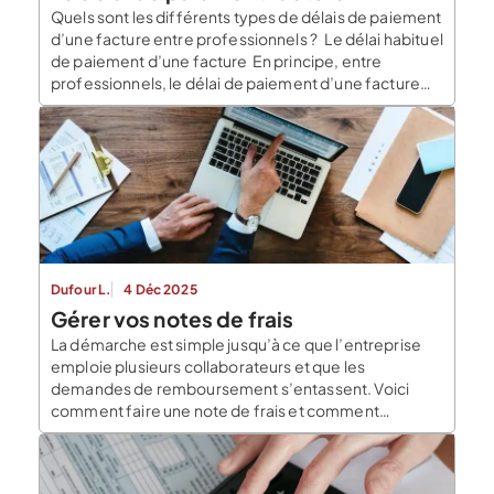
Quels sont les différents types de délais de paiement
d’une facture entre professionnels ? Le délai habituel
de paiement d’une facture En principe, entre
professionnels, le délai de paiement d’une facture
est fixé au 30e jour suivant la réception des
marchandises ou de l’exécution de la prestation.
Ainsi, si aucune mention ne fait référence […]
Dufour L.
4 Déc 2025
Gérer vos notes de frais
La démarche est simple jusqu’à ce que l’entreprise
emploie plusieurs collaborateurs et que les
demandes de remboursement s’entassent. Voici
comment faire une note de frais et comment
organiser cet aspect administratif chronophage.
Qu’est-ce qu’une note de frais ? La note de frais est
un justificatif qui recoupe une dépense faite par le