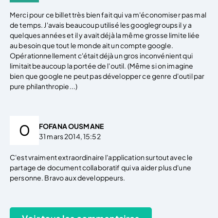
Merci pour ce billet très bien fait qui va m'économiser pas mal
de temps. J'avais beaucoup utilisé les googlegroups il y a
quelques années et il y avait déjà la même grosse limite liée
au besoin que tout le monde ait un compte google.
Opérationnellement c'était déjà un gros inconvénient qui
limitait beaucoup la portée de l'outil. (Même si on imagine
bien que google ne peut pas développer ce genre d'outil par
pure philanthropie...)
FOFANA OUSMANE
31 mars 2014, 15:52
C'est vraiment extraordinaire l'application surtout avec le
partage de document collaboratif qui va aider plus d'une
personne. Bravo aux developpeurs.