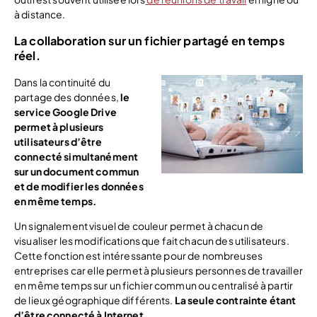
à distance.
La collaboration sur un fichier partagé en temps
réel.
Dans la continuité du
partage des données,
le
service Google Drive
permet à plusieurs
utilisateurs d’être
connecté simultanément
sur un document commun
et de modifier les données
en même temps.
Un signalement visuel de couleur permet à chacun de
visualiser les modifications que fait chacun des utilisateurs.
Cette fonction est intéressante pour de nombreuses
entreprises car elle permet à plusieurs personnes de travailler
en même temps sur un fichier commun ou centralisé à partir
de lieux géographique différents.
La seule contrainte étant
d’être connecté à Internet.