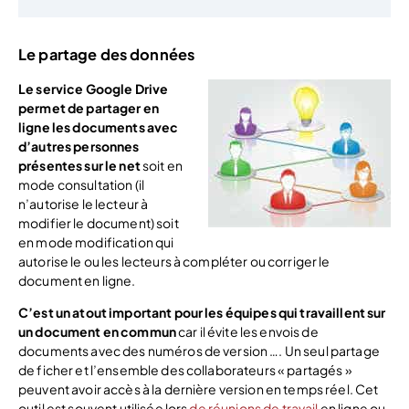
Le partage des données
Le service Google Drive
permet de partager en
ligne les documents avec
d’autres personnes
présentes sur le net
soit en
mode consultation (il
n’autorise le lecteur à
modifier le document) soit
en mode modification qui
autorise le ou les lecteurs à compléter ou corriger le
document en ligne.
C’est un atout important pour les équipes qui travaillent sur
un document en commun
car il évite les envois de
documents avec des numéros de version …. Un seul partage
de ficher et l’ensemble des collaborateurs « partagés »
peuvent avoir accès à la dernière version en temps réel. Cet
outil est souvent utilisée lors
de réunions de travail
en ligne ou