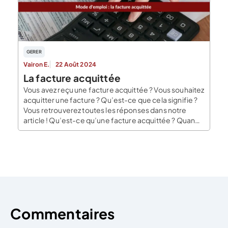
dirigeant ou un […]
GERER
Vairon E.
22 Août 2024
La facture acquittée
Vous avez reçu une facture acquittée ? Vous souhaitez
acquitter une facture ? Qu’est-ce que cela signifie ?
Vous retrouverez toutes les réponses dans notre
article ! Qu’est-ce qu’une facture acquittée ? Quand
on fait une facture, cette dernière passe par plusieurs
étapes : l’élaboration, l’envoi, le règlement… Une
facture acquittée est considérée comme étant l’une
[…]
Commentaires