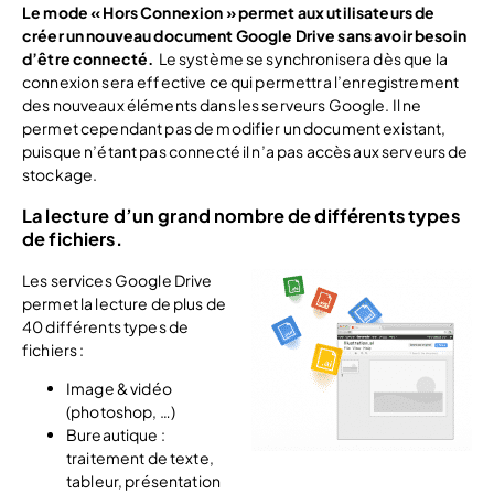
Le mode « Hors Connexion » permet aux utilisateurs de
créer un nouveau document Google Drive sans avoir besoin
d’être connecté.
Le système se synchronisera dès que la
connexion sera effective ce qui permettra l’enregistrement
des nouveaux éléments dans les serveurs Google. Il ne
permet cependant pas de modifier un document existant,
puisque n’étant pas connecté il n’a pas accès aux serveurs de
stockage.
La lecture d’un grand nombre de différents types
de fichiers.
Les services Google Drive
permet la lecture de plus de
40 différents types de
fichiers :
Image & vidéo
(photoshop, …)
Bureautique :
traitement de texte,
tableur, présentation