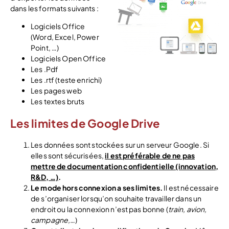
dans les formats suivants :
Logiciels Office
(Word, Excel, Power
Point, …)
Logiciels Open Office
Les .Pdf
Les .rtf (teste enrichi)
Les pages web
Les textes bruts
Les limites de Google Drive
Les données sont stockées sur un serveur Google. Si
elles sont sécurisées,
il est préférable de ne pas
mettre de documentation confidentielle (innovation,
R&D, …)
.
Le mode hors connexion a ses limites.
Il est nécessaire
de s’organiser lorsqu’on souhaite travailler dans un
endroit ou la connexion n’est pas bonne (
train, avion,
campagne,…
)