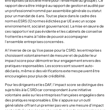
entreprises (la société mère pour l’ensemble du groupe). Ce
rapport devra être intégré au rapport de gestion et audité par
un professionnel nommé par assemblée générale ou statut
pour un mandat de 6 ans. Tout se place dans le cadre des
normes ESRS (12 normes édictées par UE avec un scope
environnement, social et gouvernance). La mise en œuvre de
ces rapports n’est pas évidente et les cabinets de conseil se
frottent les mains à l’idée de pouvoir accompagner
l’ensemble entreprises concernées.
A l’inverse de ce qu’il se passe pour la CSRD, les entreprises
choisissent volontairement de mesurer et de publier leur
impact score pour démontrer leur engagement envers des
pratiques responsables. Les scores sont souvent auto-
déclarés, même si des vérifications externes peuvent être
encouragées pour plus de crédibilité.
Pour les dirigeants et les DAF, l’impact score se distingue des
sujets liés à la CSRD car correspondant à une initiative
volontaire axée sur les entreprises françaises engagées dans
des pratiques responsables. Elle s’appuie sur un outil
généraliste offrant un premier pas vers une mesure d’impact