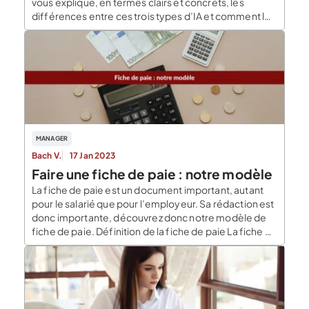
vous explique, en termes clairs et concrets, les
différences entre ces trois types d’IA et comment les
utiliser pour faire croître votre entreprise
efficacement et sereinement. L’IA générative : votre
assistant créatif toujours disponible L’IA […]
MANAGER
Bach V.
17 Jan 2023
Faire une fiche de paie : notre modèle
La fiche de paie est un document important, autant
pour le salarié que pour l’employeur. Sa rédaction est
donc importante, découvrez donc notre modèle de
fiche de paie. Définition de la fiche de paie La fiche de
paie est un document justificatif permettant de
prouver le montant de la rémunération perçue par un
salarié que […]