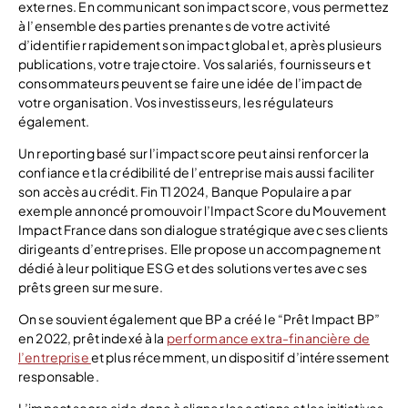
externes. En communicant son impact score, vous permettez
à l’ensemble des parties prenantes de votre activité
d’identifier rapidement son impact global et, après plusieurs
publications, votre trajectoire. Vos salariés, fournisseurs et
consommateurs peuvent se faire une idée de l’impact de
votre organisation. Vos investisseurs, les régulateurs
également.
Un reporting basé sur l’impact score peut ainsi renforcer la
confiance et la crédibilité de l’entreprise mais aussi faciliter
son accès au crédit. Fin T1 2024, Banque Populaire a par
exemple annoncé promouvoir l’Impact Score du Mouvement
Impact France dans son dialogue stratégique avec ses clients
dirigeants d’entreprises. Elle propose un accompagnement
dédié à leur politique ESG et des solutions vertes avec ses
prêts green sur mesure.
On se souvient également que BP a créé le “Prêt Impact BP”
en 2022, prêt indexé à la
performance extra-financière de
l’entreprise
et plus récemment, un dispositif d’intéressement
responsable.
L’impact score aide donc à aligner les actions et les initiatives