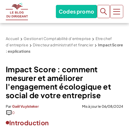
Codes promo
Accueil
Gestion et Comptabilité d’entreprise
Etre chef
d’entreprise
Directeur administratif et financier
Impact Score
: explications
Impact Score : comment
mesurer et améliorer
l'engagement écologique et
social de votre entreprise
Par
Gaël Vuylsteker
Mis à jour le 06/08/2024
0
Introduction