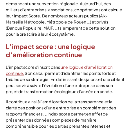
demandant une subvention régionale. Aujourd’hui, des
milliers d’entreprises, associations, coopératives ont calculé
leur Impact Score. De nombreux acteurs publics (Aix-
Marseille Métropole, Métropole de Rouen …) et privés
(Banque Populaire, MAIF, …) s’emparent de cette solution
pour la prescrire à leur écosystème.
L’impact score : une logique
d’amélioration continue
L’impact score s’inscrit dans
une logique d’amélioration
continue.
Son calcul permet d’identifier les points forts et
faibles de sa stratégie. En définissant des jalons et une cible, il
peut servir à suivre l’évolution d’une entreprise dans son
projet de transformation écologique d’année en année.
Il contribue ainsi à l’amélioration de la transparence et la
clarté des positions d’une entreprise en complément des
rapports financiers. L’index score permet en effet de
présenter des données complexes de manière
compréhensible pour les parties prenantes internes et