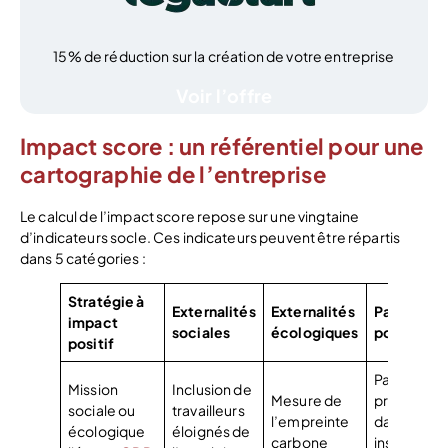
15% de réduction sur la création de votre entreprise
Voir l’offre
Impact score : un référentiel pour une
cartographie de l’entreprise
Le calcul de l’impact score repose sur une vingtaine
d’indicateurs socle. Ces indicateurs peuvent être répartis
dans 5 catégories :
Stratégie à
Externalités
Externalités
Partage d
impact
sociales
écologiques
pouvoir
positif
Parties
Mission
Inclusion de
Mesure de
prenantes
sociale ou
travailleurs
l’empreinte
dans les
écologique
éloignés de
carbone
instances 