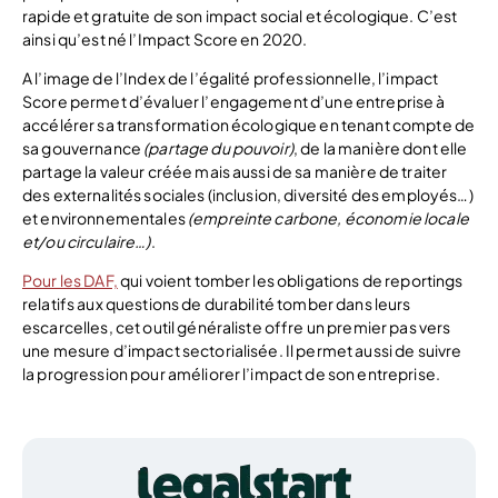
rapide et gratuite de son impact social et écologique. C’est
ainsi qu’est né l’Impact Score en 2020.
A l’image de l’Index de l’égalité professionnelle, l’impact
Score permet d’évaluer l’engagement d’une entreprise à
accélérer sa transformation écologique en tenant compte de
sa gouvernance
(partage du pouvoir)
, de la manière dont elle
partage la valeur créée mais aussi de sa manière de traiter
des externalités sociales (inclusion, diversité des employés…)
et environnementales
(empreinte carbone, économie locale
et/ou circulaire…)
.
Pour les DAF,
qui voient tomber les obligations de reportings
relatifs aux questions de durabilité tomber dans leurs
escarcelles, cet outil généraliste offre un premier pas vers
une mesure d’impact sectorialisée. Il permet aussi de suivre
la progression pour améliorer l’impact de son entreprise.