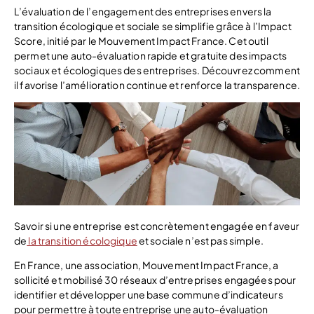
L’évaluation de l’engagement des entreprises envers la
transition écologique et sociale se simplifie grâce à l’Impact
Score, initié par le Mouvement Impact France. Cet outil
permet une auto-évaluation rapide et gratuite des impacts
sociaux et écologiques des entreprises. Découvrez comment
il favorise l’amélioration continue et renforce la transparence.
Savoir si une entreprise est concrètement engagée en faveur
de
la transition écologique
et sociale n’est pas simple.
En France, une association, Mouvement Impact France, a
sollicité et mobilisé 30 réseaux d’entreprises engagées pour
identifier et développer une base commune d’indicateurs
pour permettre à toute entreprise une auto-évaluation