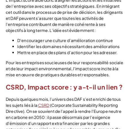
de l’entreprise avec ses objectifs stratégiques. En intégrant
cet outil dans le processus de prise de décision, les dirigeants
et DAF peuvent s’assurer que toutes les activités de
l’entreprise contribuent de manière cohérente à ses
objectifs à long terme. L’idée est évidemment :
D’encourager une culture d’amélioration continue
Identifier les domaines nécessitant des améliorations
Mettre en place des plans d’action pour les adresser.
Pour les entreprises soucieuses de leur responsabilité sociale
et de leur impact environnemental, l’impact score incite à la
mise en œuvre de pratiques durables et responsables.
CSRD, Impact score : y a-t-il un lien ?
Depuis quelques mois, l’univers des DAF s’est enrichi de tous
les sujets liés à la
CSRD
(Corporate Sustainability Reporting
Directive). On se souvient de l’appel à rendre l’Europe neutre
en carbone en 2050 : il passe désormais par l’exigence
d’émission d’un rapport extra financier par les grandes