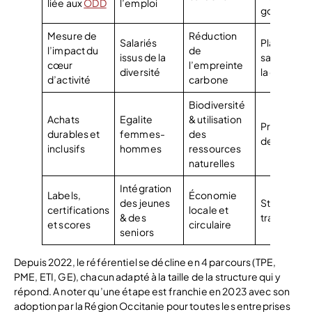
liée aux
ODD
l’emploi
gouvernan
Mesure de
Réduction
Salariés
Place des
l’impact du
de
issus de la
salariés da
cœur
l’empreinte
diversité
la décision
d’activité
carbone
Biodiversité
Achats
Egalite
& utilisation
Progressi
durables et
femmes-
des
des salarié
inclusifs
hommes
ressources
naturelles
Intégration
Labels,
Économie
des jeunes
Stabilité au
certifications
locale et
& des
travail
et scores
circulaire
seniors
Depuis 2022, le référentiel se décline en 4 parcours (TPE,
PME, ETI, GE), chacun adapté à la taille de la structure qui y
répond. A noter qu’une étape est franchie en 2023 avec son
adoption par la Région Occitanie pour toutes les entreprises