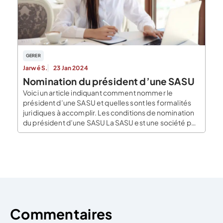
GERER
Jarwé S.
23 Jan 2024
Nomination du président d’une SASU
Voici un article indiquant comment nommer le
président d’une SASU et quelles sont les formalités
juridiques à accomplir. Les conditions de nomination
du président d’une SASU La SASU est une société par
action simplifiée avec un seul associé. L’associé
unique est décisionnaire dans tous les domaines et
c’est lui seul qui est compétent pour nommer […]
Commentaires