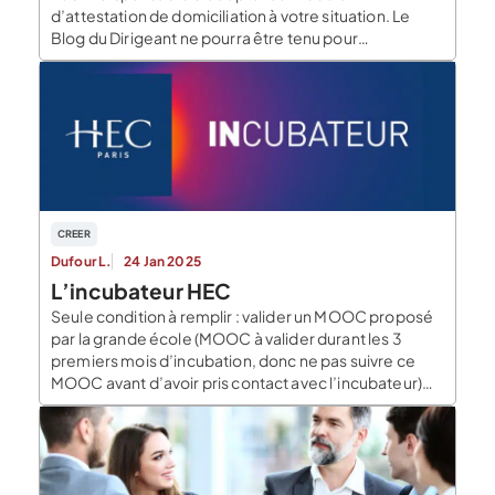
d’attestation de domiciliation à votre situation. Le
Blog du Dirigeant ne pourra être tenu pour
responsable de l’utilisation que vous ferez de ce
modèle. Ce dernier ne peut dispenser dans bien des
cas de la consultation d’un professionnel. Qu’est-ce
qu’une attestation […]
CREER
Dufour L.
24 Jan 2025
L’incubateur HEC
Seule condition à remplir : valider un MOOC proposé
par la grande école (MOOC à valider durant les 3
premiers mois d’incubation, donc ne pas suivre ce
MOOC avant d’avoir pris contact avec l’incubateur)
Qu’est-ce qu’un incubateur et un incubateur d’école
? Définition d’un incubateur Rappelons d’abord ce
qu’est un incubateur : il s’agit d’une structure
d’accueil […]