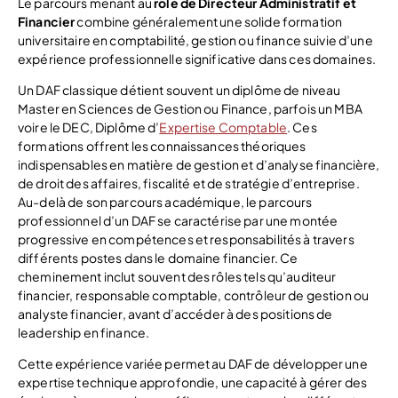
Le parcours menant au
rôle de Directeur Administratif et
Financier
combine généralement une solide formation
universitaire en comptabilité, gestion ou finance suivie d’une
expérience professionnelle significative dans ces domaines.
Un DAF classique détient souvent un diplôme de niveau
Master en Sciences de Gestion ou Finance, parfois un MBA
voire le DEC, Diplôme d’
Expertise Comptable
. Ces
formations offrent les connaissances théoriques
indispensables en matière de gestion et d’analyse financière,
de droit des affaires, fiscalité et de stratégie d’entreprise.
Au-delà de son parcours académique, le parcours
professionnel d’un DAF se caractérise par une montée
progressive en compétences et responsabilités à travers
différents postes dans le domaine financier. Ce
cheminement inclut souvent des rôles tels qu’auditeur
financier, responsable comptable, contrôleur de gestion ou
analyste financier, avant d’accéder à des positions de
leadership en finance.
Cette expérience variée permet au DAF de développer une
expertise technique approfondie, une capacité à gérer des