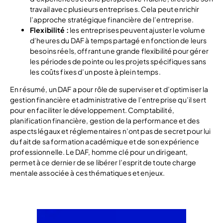
travail avec plusieurs entreprises. Cela peut enrichir
l’approche stratégique financière de l’entreprise.
Flexibilité :
les entreprises peuvent ajuster le volume
d’heures du DAF à temps partagé en fonction de leurs
besoins réels, offrant une grande flexibilité pour gérer
les périodes de pointe ou les projets spécifiques sans
les coûts fixes d’un poste à plein temps.
En résumé, un DAF a pour rôle de superviser et d’optimiser la
gestion financière et administrative de l’entreprise qu’il sert
pour en faciliter le développement. Comptabilité,
planification financière, gestion de la performance et des
aspects légaux et réglementaires n’ont pas de secret pour lui
du fait de sa formation académique et de son expérience
professionnelle. Le DAF, homme clé pour un dirigeant,
permet à ce dernier de se libérer l’esprit de toute charge
mentale associée à ces thématiques et enjeux.