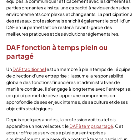
équipes, à communiquer efficacement avec les différentes
parties prenantes ainsi qu’une capacité à naviguer dans des
environnements complexes et changeants. La participation à
des réseaux professionnels enrichit également le profil d’un
DAF en lui permettant de rester à l’avant-garde des
meilleures pratiques et des évolutions réglementaires.
DAF fonction à temps plein ou
partagé
Un
DAF traditionnel
est un membre à plein temps de l’équipe
de direction d’une entreprise : il assume la responsabilité
globale des fonctions financières et administratives de
manière continue. Il s’engage à long terme avec l’entreprise,
ce qui lui permet de développer une compréhension
approfondie de ses enjeux internes, de sa culture et de ses
objectifs stratégiques.
Depuis quelques années , la profession voit toutefois
apparaître un nouvel acteur: le
DAF à temps partagé
. Cet
acteur offre ses services à plusieurs entreprises
simultanément sur la base d’un contrat à temps partiel d’un