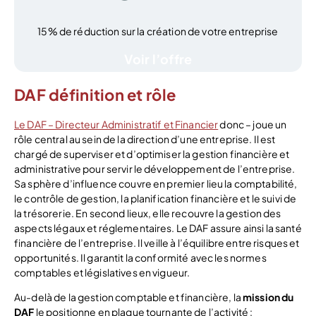
15% de réduction sur la création de votre entreprise
Voir l’offre
DAF définition et rôle
Le DAF – Directeur Administratif et Financier
donc – joue un
rôle central au sein de la direction d’une entreprise. Il est
chargé de superviser et d’optimiser la gestion financière et
administrative pour servir le développement de l’entreprise.
Sa sphère d’influence couvre en premier lieu la comptabilité,
le contrôle de gestion, la planification financière et le suivi de
la trésorerie. En second lieux, elle recouvre la gestion des
aspects légaux et réglementaires. Le DAF assure ainsi la santé
financière de l’entreprise. Il veille à l’équilibre entre risques et
opportunités. Il garantit la conformité avec les normes
comptables et législatives en vigueur.
Au-delà de la gestion comptable et financière, la
mission du
DAF
le positionne en plaque tournante de l’activité :