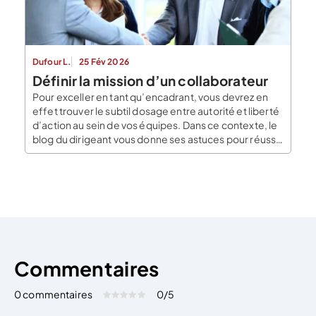
Dufour L.
25 Fév 2026
Définir la mission d’un collaborateur
Pour exceller en tant qu’encadrant, vous devrez en
effet trouver le subtil dosage entre autorité et liberté
d’action au sein de vos équipes. Dans ce contexte, le
blog du dirigeant vous donne ses astuces pour réussir
la définition d’une mission ; première étape d’un
management réussi. Le rôle du manager Avant toute
chose, sachez que […]
Commentaires
0 commentaires
0
/5
Évaluez cet article:
Donner une note