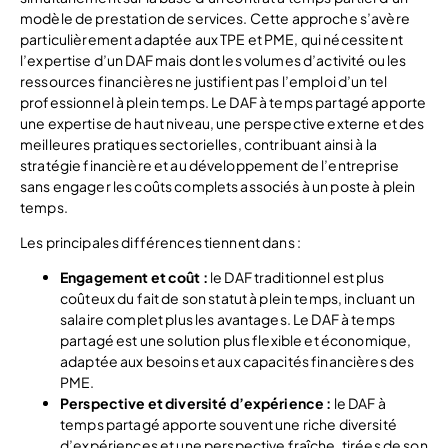
modèle de prestation de services. Cette approche s’avère
particulièrement adaptée aux TPE et PME, qui nécessitent
l’expertise d’un DAF mais dont les volumes d’activité ou les
ressources financières ne justifient pas l’emploi d’un tel
professionnel à plein temps. Le DAF à temps partagé apporte
une expertise de haut niveau, une perspective externe et des
meilleures pratiques sectorielles, contribuant ainsi à la
stratégie financière et au développement de l’entreprise
sans engager les coûts complets associés à un poste à plein
temps.
Les principales différences tiennent dans :
Engagement et coût :
le DAF traditionnel est plus
coûteux du fait de son statut à plein temps, incluant un
salaire complet plus les avantages. Le DAF à temps
partagé est une solution plus flexible et économique,
adaptée aux besoins et aux capacités financières des
PME.
Perspective et diversité d’expérience :
le DAF à
temps partagé apporte souvent une riche diversité
d’expériences et une perspective fraîche, tirées de son