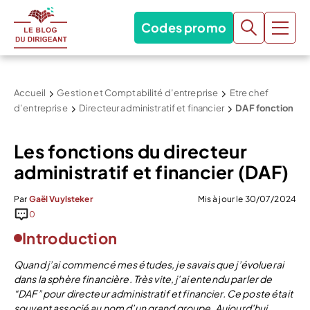
Codes promo
Accueil
Gestion et Comptabilité d’entreprise
Etre chef
d’entreprise
Directeur administratif et financier
DAF fonction
Les fonctions du directeur
administratif et financier (DAF)
Par
Gaël Vuylsteker
Mis à jour le 30/07/2024
0
Introduction
Quand j’ai commencé mes études, je savais que j’évoluerai
dans la sphère financière. Très vite, j’ai entendu parler de
“DAF” pour directeur administratif et financier. Ce poste était
souvent associé au nom d’un grand groupe. Aujourd’hui